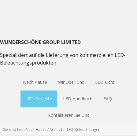
Direkt
Direkt
Direkt
zum
zum
zum
Hauptnavigation
Inhalt
Haupt
Sidebar
WUNDERSCHÖNE GROUP LIMITED
Spezialisiert auf die Lieferung von kommerziellen LED-
Beleuchtungsprodukten
Nach Hause
Wir Über Uns
LED-Licht
LED-Projekte
LED Handbuch
FAQ
Kontaktieren Sie Uns
Sie sind hier:
Nach Hause
/
Archiv für LED-Beleuchtungen