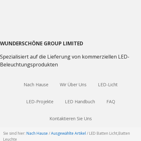
Direkt
Direkt
Direkt
zum
zum
zum
Hauptnavigation
Inhalt
Haupt
Sidebar
WUNDERSCHÖNE GROUP LIMITED
Spezialisiert auf die Lieferung von kommerziellen LED-
Beleuchtungsprodukten
Nach Hause
Wir Über Uns
LED-Licht
LED-Projekte
LED Handbuch
FAQ
Kontaktieren Sie Uns
Sie sind hier:
Nach Hause
/
Ausgewählte Artikel
/
LED Batten Licht,Batten
Leuchte