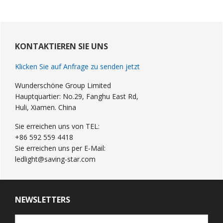
Primary
Sidebar
KONTAKTIEREN SIE UNS
Klicken Sie auf Anfrage zu senden jetzt
Wunderschöne Group Limited
Hauptquartier: No.29, Fanghu East Rd,
Huli, Xiamen. China
Sie erreichen uns von TEL:
+86 592 559 4418
Sie erreichen uns per E-Mail:
ledlight@saving-star.com
NEWSLETTERS