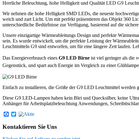
Herrliche Beleuchtung, hohe Helligkeit und Qualität LED G9 Leuchtm
Wir nehmen die hohe Helligkeit SMD LEDs, die neueste hochwertig
weich und zart Licht. Um mit perfekt präsentieren das Objekt 360 Lic
unterschiedliche Bedürfnisse zur Verfügung, basierend auf die siche
Unsere einzigartige Wärmeableitungs Design und perfekte Wärmema
sein. Es wurde entwickelt, um die perfekte Leistung der Wärmeablei
Leuchtmitteln G9 sind entworfen, um für eine längere Zeit laufen. L
Das
Energieverbrauch
eines
G9 LED Birne
ist viel geringer als die
Gegenstück, und spart auch Energie im Vergleich zu einer Glühlampe.
Einfach zu installieren, die Größe der G9 LED Leuchtmittel werden 
Diese G9 LED-Lampen haben kein Blei und Quecksilber, keine Ultravi
Anhänger für Arbeitsplatzbeleuchtung Anwendungen, Schreibtischl
Facebook
Twitter
Primary
Kontaktieren Sie Uns
Sidebar
Klicken Sie auf Anfrage zu senden jetzt