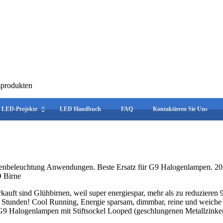
sprodukten
LED-Projekte
LED Handbuch
FAQ
Kontaktieren Sie Uns
Innenbeleuchtung Anwendungen. Beste Ersatz für G9 Halogenlampen. 
ft sind Glühbirnen, weil super energiespar, mehr als zu reduzieren 
 Stunden! Cool Running, Energie sparsam, dimmbar, reine und weiche w
n G9 Halogenlampen mit Stiftsockel Looped (geschlungenen Metallzinke