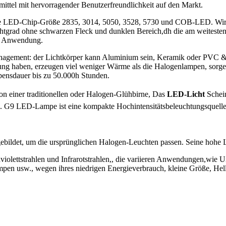
ittel mit hervorragender Benutzerfreundlichkeit auf den Markt.
e LED-Chip-Größe 2835, 3014, 5050, 3528, 5730 und COB-LED. Wir b
htgrad ohne schwarzen Fleck und dunklen Bereich,dh die am weitesten Wi
re Anwendung.
nagement: der Lichtkörper kann Aluminium sein, Keramik oder PVC 
tung haben, erzeugen viel weniger Wärme als die Halogenlampen, sorgen
ebensdauer bis zu 50.000h Stunden.
 von einer traditionellen oder Halogen-Glühbirne,
Das
LED-Licht
Schein
 G9 LED-Lampe ist eine kompakte Hochintensitätsbeleuchtungsquelle, d
gebildet, um die ursprünglichen Halogen-Leuchten passen. Seine hohe
olettstrahlen und Infrarotstrahlen,, die variieren Anwendungen,wie U
ampen usw., wegen
ihres niedrigen Energieverbrauch, kleine Größe, He