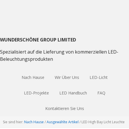
Direkt
Direkt
Direkt
zum
zum
zum
Hauptnavigation
Inhalt
Haupt
Sidebar
WUNDERSCHÖNE GROUP LIMITED
Spezialisiert auf die Lieferung von kommerziellen LED-
Beleuchtungsprodukten
Nach Hause
Wir Über Uns
LED-Licht
LED-Projekte
LED Handbuch
FAQ
Kontaktieren Sie Uns
Sie sind hier:
Nach Hause
/
Ausgewählte Artikel
/
LED High Bay Licht Leuchte