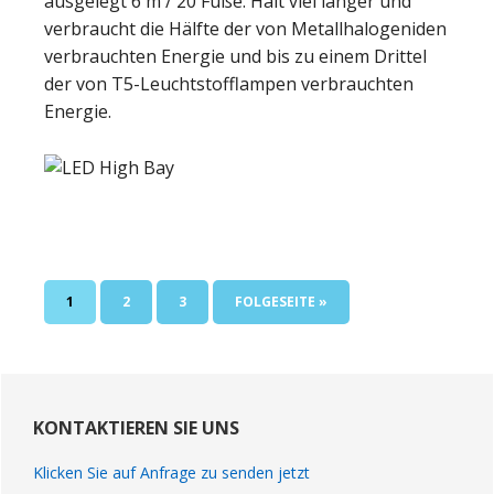
ausgelegt 6 m / 20 Füße. Hält viel länger und
verbraucht die Hälfte der von Metallhalogeniden
verbrauchten Energie und bis zu einem Drittel
der von T5-Leuchtstofflampen verbrauchten
Energie.
SEITE
SEITE
SEITE
GEHE
1
2
3
FOLGESEITE »
ZU
Primary
Sidebar
KONTAKTIEREN SIE UNS
Klicken Sie auf Anfrage zu senden jetzt