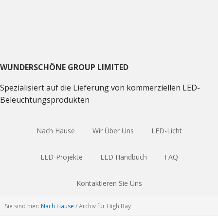
Direkt
Direkt
Direkt
zum
zum
zum
Hauptnavigation
Inhalt
Haupt
Sidebar
WUNDERSCHÖNE GROUP LIMITED
Spezialisiert auf die Lieferung von kommerziellen LED-
Beleuchtungsprodukten
Nach Hause
Wir Über Uns
LED-Licht
LED-Projekte
LED Handbuch
FAQ
Kontaktieren Sie Uns
Sie sind hier:
Nach Hause
/
Archiv für High Bay