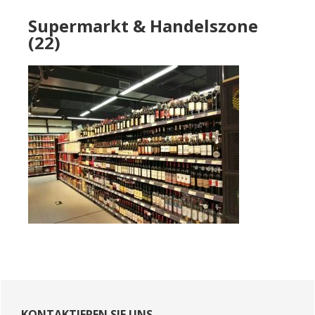
Supermarkt & Handelszone
(22)
Primary
KONTAKTIEREN SIE UNS