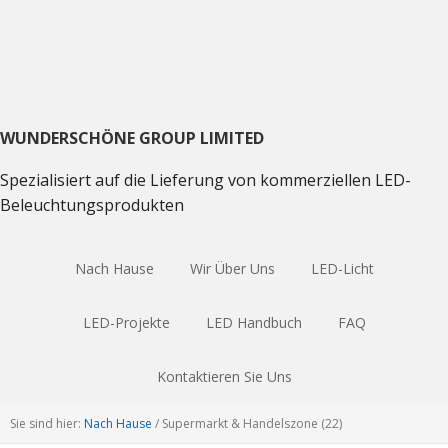
Direkt
Direkt
Direkt
zum
zum
zum
Hauptnavigation
Inhalt
Haupt
Sidebar
WUNDERSCHÖNE GROUP LIMITED
Spezialisiert auf die Lieferung von kommerziellen LED-
Beleuchtungsprodukten
Nach Hause
Wir Über Uns
LED-Licht
LED-Projekte
LED Handbuch
FAQ
Kontaktieren Sie Uns
Sie sind hier:
Nach Hause
/
Supermarkt & Handelszone (22)