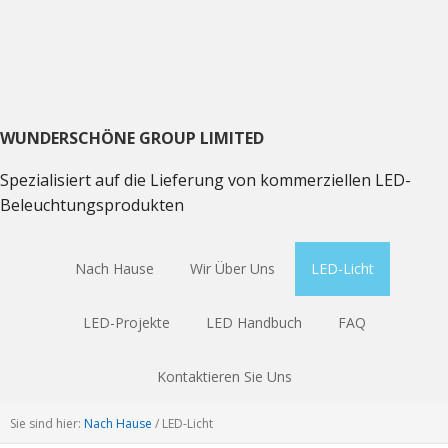
Direkt
Direkt
Direkt
zum
zum
zum
Hauptnavigation
Inhalt
Haupt
Sidebar
WUNDERSCHÖNE GROUP LIMITED
Spezialisiert auf die Lieferung von kommerziellen LED-
Beleuchtungsprodukten
Nach Hause
Wir Über Uns
LED-Licht
LED-Projekte
LED Handbuch
FAQ
Kontaktieren Sie Uns
Sie sind hier:
Nach Hause
/
LED-Licht