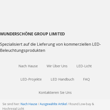
Direkt
Direkt
Direkt
zum
zum
zum
Hauptnavigation
Inhalt
Haupt
Sidebar
WUNDERSCHÖNE GROUP LIMITED
Spezialisiert auf die Lieferung von kommerziellen LED-
Beleuchtungsprodukten
Nach Hause
Wir Über Uns
LED-Licht
LED-Projekte
LED Handbuch
FAQ
Kontaktieren Sie Uns
Sie sind hier:
Nach Hause
/
Ausgewählte Artikel
/
Round Low-bay &
Hochregal Licht