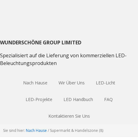
Direkt
Direkt
Direkt
zum
zum
zum
Hauptnavigation
Inhalt
Haupt
Sidebar
WUNDERSCHÖNE GROUP LIMITED
Spezialisiert auf die Lieferung von kommerziellen LED-
Beleuchtungsprodukten
Nach Hause
Wir Über Uns
LED-Licht
LED-Projekte
LED Handbuch
FAQ
Kontaktieren Sie Uns
Sie sind hier:
Nach Hause
/
Supermarkt & Handelszone (8)