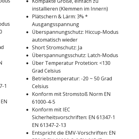
odus
Kompakte Größe, einfach zu
installieren (Klemmen im Innern)
Plätschern & Lärm: 3% *
odus
Ausgangsspannung
0
Überspannungschutz: Hiccup-Modus
automatisch wieder
ad
Short Stromschutz: Ja
Überspannungsschutz: Latch-Modus
N
Über Temperatur Protetion: <130
Grad Celsius
Betriebstemperatur: -20 ~ 50 Grad
7-1
Celsius
Konform mit Stromstoß Norm EN
: EN
61000-4-5
Konform mit IEC
Sicherheitsvorschriften: EN 61347-1
EN 61347-2-13
Entspricht die EMV-Vorschriften: EN