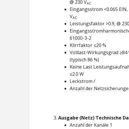
@ 230 V
AC
Eingangsstrom <0.065 EIN,
V
AC
Leistungsfaktor >0.9, @ 23
Eingangsstromharmonisch
61000-3-2
Klirrfaktor ≤20 %
Volllast-Wirkungsgrad ≥84
(typisch 86 %)
Keine Last Leistungsaufn
≤2.0 W
Leckstrom /
Anzahl der Netzsicherunge
Ausgabe (Netz) Technische D
Anzahl der Kanäle 1