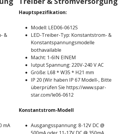
gung
Treiber & Stromversorgung
Hauptspezifikation:
Modell: LED06-0612S
- &
LED-Treiber-Typ: Konstantstrom- &
Konstantspannungsmodelle
bothavailable
Macht: 1-6IN EINEM
Iutput Spannung: 220V-240 V AC
Größe: L68 * W35 * H21 mm
IP 20 (Wir haben IP 67 Modell-, Bitte
überprüfen Sie https://www.spar-
star.com/le06-0612
Konstantstrom-Modell
50 mA
Ausgangsspannung: 8-12V DC @
500mA oder 11-17V DC @ 350mA