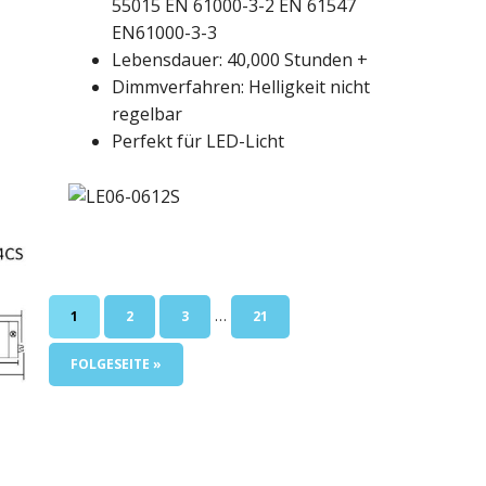
55015 EN 61000-3-2 EN 61547
EN61000-3-3
Lebensdauer: 40,000 Stunden +
Dimmverfahren: Helligkeit nicht
regelbar
Perfekt für LED-Licht
Zwischenseiten
…
SEITE
SEITE
SEITE
SEITE
1
2
3
21
weggelassen
GEHE
FOLGESEITE »
ZU