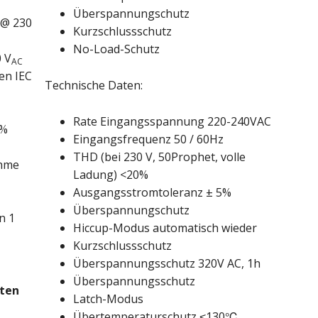
Überspannungschutz
 @ 230
Kurzschlussschutz
No-Load-Schutz
0 V
AC
en IEC
Technische Daten:
Rate Eingangsspannung 220-240VAC
 %
Eingangsfrequenz 50 / 60Hz
THD (bei 230 V, 50Prophet, volle
ahme
Ladung) <20%
Ausgangsstromtoleranz ± 5%
Überspannungschutz
n 1
Hiccup-Modus automatisch wieder
Kurzschlussschutz
Überspannungsschutz 320V AC, 1h
Überspannungsschutz
aten
Latch-Modus
Übertemperaturschutz
130℃
<