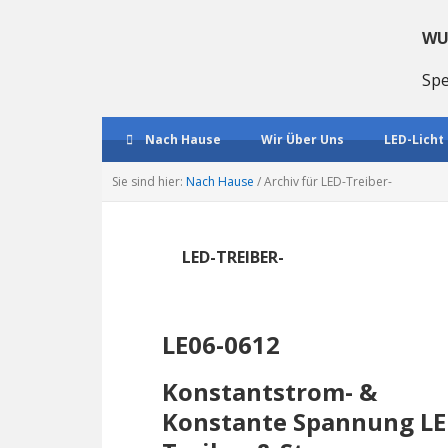
Direkt
Direkt
Direkt
zum
zum
zum
WU
Hauptnavigation
Inhalt
Haupt
Spe
Sidebar
Nach Hause
Wir Über Uns
LED-Licht
Sie sind hier:
Nach Hause
/
Archiv für LED-Treiber-
LED-TREIBER-
LE06-0612
Konstantstrom- &
Konstante Spannung LE