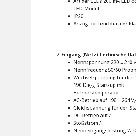
Art der LEDs 200 mA LED o
LED-Modul
IP20
Anzug für Leuchten der Kla
Eingang (Netz) Technische Da
Nennspannung 220 ... 240 
Nennfrequenz 50/60 Proph
Wechselspannung für den 
190 Die
Start-up mit
AC
Betriebstemperatur
AC-Betrieb auf 198 ... 264 V
Gleichspannung für den Sta
DC-Betrieb auf /
Stoßstrom /
Nenneingangsleistung W ≤