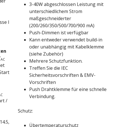
der
3-40W abgeschlossen Leistung mit
unterschiedlichem Strom
maßgeschneiderter
sse I
(200/260/350/500/700/900 mA)
Push-Dimmen ist verfügbar
Kann entweder verwendet build-in
oder unabhängig mit Kabelklemme
ten
(siehe Zubehör)
V
AC
Mehrere Schutzfunktion.
et
Treffen Sie die IEC
Start
Sicherheitsvorschriften & EMV-
Vorschriften
Push Drahtklemme für eine schnelle
AC
Verbindung.
rt /
Schutz:
14.5,
Übertemperaturschutz