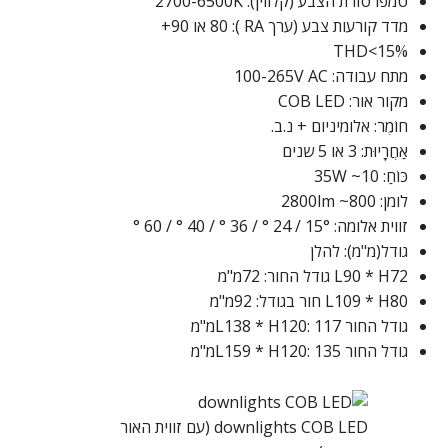
טמפרטורת הצבע (קלווין): 2700-6500K
מדד קורעות צבע (ערך RA ): 80 או 90+
THD<15%
מתח עבודה: 100-265V AC
מקור אור: COB LED
חוֹמֶר: אלומיניום + נ.ב.
אַחֲרָיוּת: 3 או 5 שנים
כּוֹחַ: 10~ 35W
לומן: 800~ 2800lm
זווית אלומה: 15° / 24 ° / 36 ° / 40 ° / 60 °
גודל(מ"מ): להלן
L90 * H72 גודל החור: 72מ"מ
L109 * H80 חור בגודל: 92מ"מ
גודל החור L138 * H120: 117מ"מ
גודל החור L159 * H120: 135מ"מ
downlights COB LED (עם זווית האור