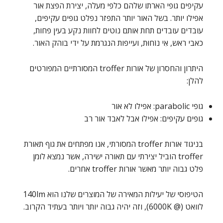
עקיפים גופי הארתו שלהם כלפי מעלה, יצירת הפצת אור
אפילו יותר. בשל האור יותר התפזר נפלט גופים עקיפים,
עובדים עובדים תחת אותם נוטים לחוות נקע בעין פחות,
כאבי ראש, אִי נוֹחוּת, ועייפות הנגרמת על ידי בוהק האור.
היתרון והחסרון של אורות troffer המסורתיים המפורטים
להלן:
גופי parabolic: אפילו לא אור
גופים עקיפים: אפילו אבל לאבד אור רב
בניגוד אורות troffer המסורתי, אנו מפתחים את גוף תאורת
troffer הוביל יצירתי עם תאורה ישירה, אשר נמצא לומן
פלט גבוה יותר מאשר אורות troffer אחרים.
הטיפוסי של יעילות המאירה של המוצרים שלנו הוא 140lm
לוואט (@ 6000K), וזה יהיה גבוה יותר ויותר בעתיד הקרוב.