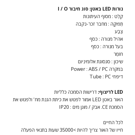
נורות LED באטן: סוג חיבור I / O
קֶלֶט : מסוף העיתונות
תְפוּקָה : מחבר זכר-נקבה
צֶבַע
אהיל מנורה : כסף
בעל מנורה : כסף
חוֹמֶר
שיכון : סגסוגת אלומיניום
במקרה Power : ABS / PC
דיפוזי Tube : PC
LED לריצוף:
דרישות הסמכה כלליות
האור באטן LED אמור לפגוש את כיתת הגנת מח' ולפגוש את
הסמכת CE. אבק / מוגן מים : IP20
לכל החיים
חייו של האור צריך להיות >35000 שעות בתנאי הפעלה