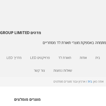
דלג
דלג
דלג
על
צדדי
לתוכן
ראשי
עיקרי
הניווט
העיקרי
מדהים GROUP LIMITED
מתמחה באספקת מוצרי תאורת לד מסחריים
בית
אודות
תאורת לד
פרוייקטים LED
מדריך LED
שאלות נפוצות
צור קשר
אתה כאן:
בית
/
ארכיון עבור מוצרים מומלצים
מוצרים מומלצים