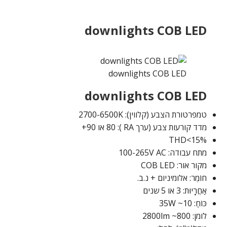
downlights COB LED
downlights COB LED
downlights COB LED
טמפרטורת הצבע (קלווין): 2700-6500K
מדד קורעות צבע (ערך RA ): 80 או 90+
THD<15%
מתח עבודה: 100-265V AC
מקור אור: COB LED
חוֹמֶר: אלומיניום + נ.ב.
אַחֲרָיוּת: 3 או 5 שנים
כּוֹחַ: 10~ 35W
לומן: 800~ 2800lm