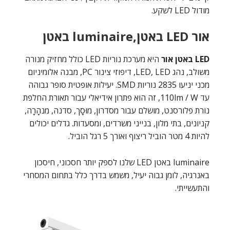
מודול LED לשקע.
אור LED באטן,luminaire באטן
LED באטן אור
היא מערכת נוריות LED כולל מחזיק מנורה
משולב, נהג LED, LED, דיפוזי צינור PC, מבנה אלומיניום
מכני יניעו 2835 נוריות SMD. יעילות אופטית סופר גבוהה
עד 110lm / W, זה הוא פתרון אידיאלי עבור תאורת החלפת
נורת פלורסנט, מושלם עבור מסדרון, מוּסָך, סדנה, מִנהָרָה,
קניונים, בתי מלון, בנייני משרדים, ומסעדות. גדלים יכולים
להיות 4 מטר הוביל ריצוף ואורך 5 רגל הוביל.
luminaire באטן LED שלנו לספק יותר חסכוני, חיסכון
באנרגיה, לומן גבוה יעיל, משמש בדרך כלל בתחום המסחרי
והתעשייתי.