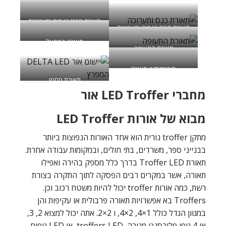
תאורת מרכז כנסים ותערוכות
תאורת מרכז כנסים ותערוכות
תאורה במפעל
תאורת התעופה
סופרמרקט תאורה
תאורת מחסן
מחברי LED Troffer אור
מבוא של אורות LED Troffer
מתקן troffer נורית הוא אחד האורות הנפוצות ביותר
בבנייני ספר, משרדים, בתי חולים, ובמקומות עבודה אחרת.
תאורת Troffer LED בדרך כלל מספק בהירה ואפילו
תאורה, אשר במקרים רבים הפסקה לתוך התקרה בצורת
רשת, כמה אורות troffer יכול להיות משטח רכוב וכן.
Troffers בא אפשרויות תאורה פרבולית או עקיפות והן
במגוון הגדל כולל 1×4, 2×4, ו 2×2. אתה יכול למצוא 2, 3,
או 4 גופי פלורסנט מנורה, troffers LED, או LED גופים