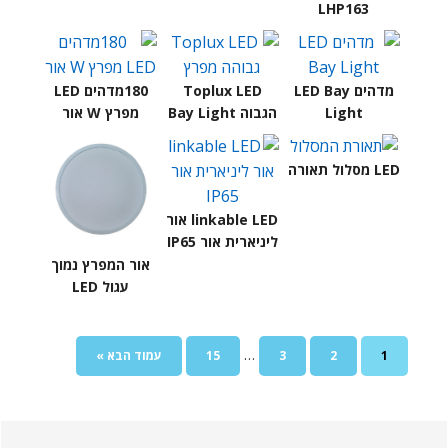
LHP163
מדהים LED Bay
Toplux LED
180מדהים LED
Light
הגבוה Bay Light
מפרץ W אור
LED מסלול תאורה
linkable LED אור
ליניארית אור IP65
אור המפרץ נמוך
עגול LED
דפי
…
דף
דף
דף
דף
לך
1
2
3
15
עמוד הבא »
ביניים
ל
מושמטים
Sideba