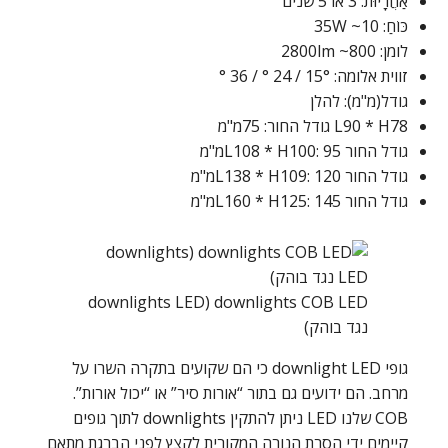
אַחֲרָיוּת: 3 או 5 שנים
כּוֹחַ: 10~ 35W
לומן: 800~ 2800lm
זווית אלומה: 15° / 24 ° / 36 °
גודל(מ"מ): להלן
L90 * H78 גודל החור: 75מ"מ
גודל החור L108 * H100: 95מ"מ
גודל החור L138 * H109: 120מ"מ
גודל החור L160 * H125: 145מ"מ
downlights COB LED (downlights LED
נגד בוהק)
גופי downlight LED כי הם שקועים בתקרה השרו על
מרחב. הם ידועים גם בתור “אורות סיר” או “יכול אורות”.
COB שלנו LED ניתן להתקין downlights לתוך גופים
קיימים ידי הסרת הנורה המקורית לקצץ לפני הברגת מתאם