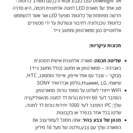
אור LED Downlight בצבע RGB ולבן
עם משולב
בלוטות'-
סוג אחד של
תאורת LED למטה אלחוטית חכמה,
היא סדרה
חדשה מפותחת של
בלוטות'
מופעל
LED
אור אשר להשתמש
בלוטות'
טכנולוגיה לחיבור ונשלטת על ידי מכשירים
אלחוטיים כגון סמארטפון ומחשב נייד.
תכונות עיקריות:
שליטה חכמה:
תאורה אלחוטית אישית חסכונית
באנרגיה – סמארטפון או מחשב (כולל מחשב נייד)
מְבוּקָר – עובד עם אפל אייפון, אייפד וסמסונג, HTC,
שיאומי, Huawei, LG,טלפון אנדרואיד SONY.
WIFI ייחודי לשלוט על מספר נורות: סמארטפון:
התחבר לעד 60 יחידות נורות לד למטה מהאפליקציה
שלך; PC: התחבר לעד 1000 יחידות נורות לד למטה.
שלטו בכל אחד בנפרד או בקבוצות.
מגוון של צבע בהיר
:
אתה מסוגל לעמוד
עצב את
התאורה שלך עם צבע,פלטה של ​​מעל 16 מיליון