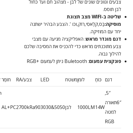
צבעים וגוונים שונים של לבן - מצהוב חם ועד כחול
לבן תוסס.
שליטה ב-WIFI מצב תצוגת
מוסיקה:
בַּס,קלַאסִי,רוֹק,וכו '. הצבע הבהיר ישתנה
יחד עם המוזיקה.
דגם מוגדר מראש
: האפליקציה מגיעה עם מצבי
צבע מתוכנתים מראש כדי להכניס את המסיבה שלכם
להילוך גבוה.
פונקצית עמעום
: Buletooth ניתן לעמעום +RGB
דגם
כּוֹחַ
לומן
משטח
LED
צבע/RA
חוֹמֶר
ד
h
5″,
6″תאורה
14W
1000LM
לבן
5050&3030
2700kRa90
AL+PC
למטה
RGB