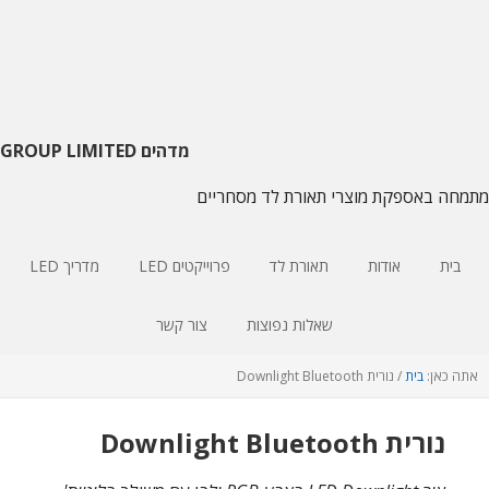
דלג
דלג
דלג
על
צדדי
לתוכן
ראשי
עיקרי
הניווט
העיקרי
מדהים GROUP LIMITED
מתמחה באספקת מוצרי תאורת לד מסחריים
בית
אודות
תאורת לד
פרוייקטים LED
מדריך LED
שאלות נפוצות
צור קשר
אתה כאן:
בית
/
נורית Downlight Bluetooth
נורית Downlight Bluetooth