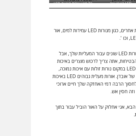
LED באטן אור
כל מיני אורות רצועת LED
פתרונות אחרים, כגון מנורות LED עמידות למים, אור
יש לו אורות LED שונים עבור המעליות שלך, אבל
בטיחות, אתה צריך לרכוש מוצרים באיכות
גבוהות LED במקום נורות זולות עם איכות נמוכה,
במקרה של אובדן. אורות מעלית גבוהים LED באיכות
לחסוך הרבה דמי האחזקה שלך חיים ארוכי
וזה חסין אש.
בא, אני אחלוק על האור הוביל עבור בתוך