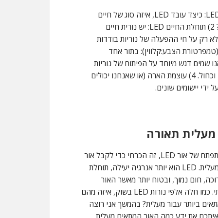
לפני לחפור באזור יישום תאורה, אחד לא צריך לדעת 1) ידע LED: כיצד עובד LED, איזה סוג של חיים
הפועלים זה יש ומה הם היתרונות המדויקים של טכנולוגיה זו? 2) תוחלת החיים LED: יש נורית חיים
לא רק על חי ההפעלה של נוריות בודדות
לו. 3) LED בצבעים בהירים (טמפרטורת הצבע:קלווין): בתור אחד
ו שמים דגש מיוחד על הפיתוח של נוריות
לבנות. נוריות גם קיימות הרבה צבעים אחרים, כגון אדום, ירוק וכחול. 4) עוצמת הארה (או שאנחנו יכולים
ידי יישומים שונים.
כפי המתפתח של אור LED, זה הכרחי כדי לקבל אור
LED במעלית. LED הוא יותר אנרגיה יעילה, תוחלת
וכה, חום נמוך, ובטוח יותר מאשר האור
המסורתי. כמו חלה אלפי נורות LED בשוק, איזה מהם
אים ביותר עבור מעלית? בהמשך אני רוצה
יתכם את ידע כמה האור המתאים מעלית.