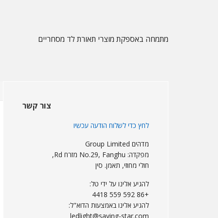
דלג
דלג
דלג
על
צדדי
לתוכן
ראשי
עיקרי
הניווט
מתמחה באספקת מוצרי תאורת לד מסחריים
העיקרי
Sidebar
הראשי
צור קשר
לחץ כדי לשלוח הודעה עכשיו
מדהים Group Limited
מפקדה: No.29, Fanghu מזרח Rd,
חולי מחוזי, תאמן. סין
להגיע אלינו על ידי טל:
+86 592 559 4418
להגיע אלינו באמצעות הדוא"ל:
ledlight@saving-star.com