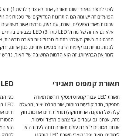
ארוכות מאוד הפועלים. ישנם, עם זאת, גורמים אשר משפיעים 
אלא גם את זה של מודול LED כו
המנהיגים בשוק העולמי בתחום טכנולוגיות תאורה חדשנית, אנ
לומר את הבהירות): זה הוא הדמות החשובה של האור, נדרש על 
תאורת קמפוס תאגידי
LED מעלית תאורה
תאורת LED עבור קמפוס ועסקי דורשת תאורה
מספקת, מדד קורעות גבוהות, אור הפלט יציב, הפעלה
קלה של התקנה או תחזוקה) תוחלת חיים ארוכות. חוץ
חיים אר
מזה, אנחנו גם עובדים על צמצום מרצד וסינוור.
אנחנו מכוונים ליצירת עולם תאורה נוחה לעבודה או
הוא המת
לימודים. מאוד יפה’ מוצרי תאורת LED הותקנו
לחלוק א