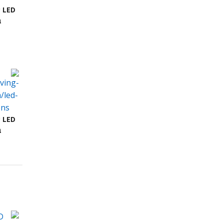
ED
ב
ED
ב