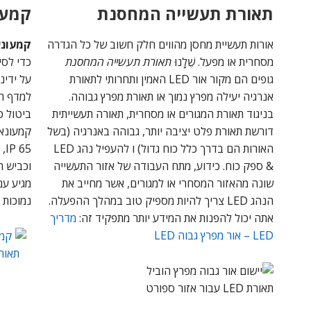
תאורת תעשייה המחסנת
קמעונ
אורות תעשיית מחסן מהווים חלק חשוב של כל הגדרה
קמעונאו
מסחרית או מפעל. שֶׁלָנוּ
תאורת תעשייה המחסנת
גופים הם מקור אור LED האמין ותחרותי לתאורת
על ידינ
אנרגיה יעילה מפרץ נמוך או תאורת מפרץ גבוהה.
למדף הת
בניגוד תאורת המגורים או מסחרית, תאורה תעשייתית
ביטול כ
דורשת תאורת פלט יציבה יותר, גבוהה באנרגיה (בשל
קמעונאי
האורות הם בדרך כלל כוח גדול) ו להעפיל נהג LED
65
& ספק כוח. כידוע, מתח העבודה של אזור התעשייה
וכביש ה
שונה מהאזור המסחרי או למגורים, אשר מחייב את
מגיע עם
הנהג LED צריך להיות מספיק טוב במהלך ההפעלה.
נמוכות 
אתה יכול להפנות את המידע יותר מתפקיד זה:
מדריך
LED – אור מפרץ גבוה LED
תאורת LED עבור אזור ספורט