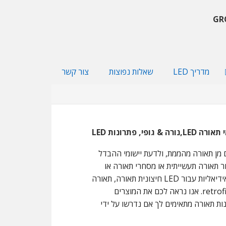
מדריך LED
שאלות נפוצות
צור קשר
,נורה & גופי, פתרונות LED
טכנולוגיה ומוצרים מן תאורה מהממת, ולדעת יישומי ההבדל
ונות שונים עבור תאורה תעשייתית או מסחרי תאורה או
תאורת מגורים. מנורות LED גופי תאורה המפותחות מאתנו הן אידיאליות עבור LED חיצונית תאורה, תאורה
פנימית LED ו רחוב נורית, אֵזוֹר, מטה, קמעונאות, מִבטָא, ו retrofits. אנו נראה לכם את המוצרים
ות תאורה מתאימים לך אם נדרשו על ידי