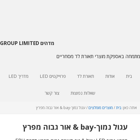
דלג
דלג
דלג
על
צדדי
לתוכן
ראשי
עיקרי
הניווט
העיקרי
מדהים GROUP LIMITED
מתמחה באספקת מוצרי תאורת לד מסחריים
בית
אודות
תאורת לד
פרוייקטים LED
מדריך LED
שאלות נפוצות
צור קשר
אתה כאן:
בית
/
מוצרים מומלצים
/
עגול נמוך-bay & אור גבוה מפרץ
עגול נמוך-bay & אור גבוה מפרץ