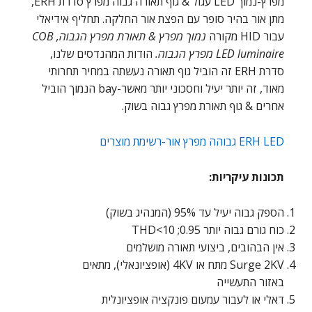
מפרץ-נמוך LED עגול & גוף תאורה גבוה מפרץ סדרת ERH,
מתן אור בהיר סופר עם הפצת אור החלקה. תחליף אידיאלי
עבור HID מקורה
נמוך מפרץ & תאורת מפרץ הגבוה, COB
LED luminaire מפרץ הגבוה.
הודות המהנדסים שלנו,
סדרת ERH זה הוביל גוף תאורה נעשתה במחיר תחרותי
מאוד, זה יותר יעיל וחסכוני יותר מאשר-bay הנמוך הוביל
אחרים & גוף תאורת מפרץ גבוה בשוק.
ERH LED גבוהה מפרץ אור-רשימת מוצרים
תכונות עיקריות:
הספק גבוה יעיל עד 95% (המנהיג בשוק)
כוח גורם גבוה יותר 0.95; THD<10
אין הבהובים, ביצועי תאורה מושלמים
Surge 2KV מתח או 4KV (אופציונאלי), מתאים
באזור התעשייה
דאלי או לעבור עמעום פונקציה אופציונלית