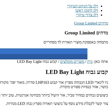
דלג על הניווט העיקרי
דלג לתוכן ראשי
דלג צדדי עיקרי
מדהים Group Limited
מדהים Group Limited
מתמחה באספקת מוצרי תאורת לד מסחריים
אתה כאן:
בית
/
מוצרים מומלצים
/
קבוע גבוה LED Bay Light
קבוע גבוה LED Bay Light
ניו לינארי LED הגבוהה מפרץ אור קבוע LHP163 סדרה, מאוד יפה’ מקורה
כושר, אזור כנסיות ספורט מקורה.
ביצועים גבוהים במחיר סביר, אור היעיל ביותר מבחינה אנרגטית, טוב יותר
צור קשר לקבלת מידע נוסף על ביצועי תאורה
מפרץ גבוה LED
מנורות.