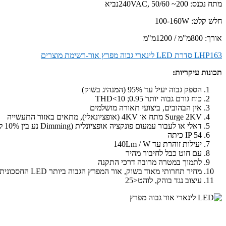
מתח נכנס: 200~ 240VAC, 50/60נביא
חלש קלט: 100-160W
אורך: 800מ"מ / 1200מ"מ
LHP163 סדרת LED לינארי גבוה מפרץ אור-רשימת מוצרים
תכונות עיקריות:
הספק גבוה יעיל עד 95% (המנהיג בשוק)
כוח גורם גבוה יותר 0.95; THD<10
אין הבהובים, ביצועי תאורה מושלמים
Surge 2KV מתח או 4KV (אופציונאלי), מתאים באזור התעשייה
דאלי או לעבור עמעום פונקציה אופציונלית (Dimming נע בין 10% ל 100%)
IP 54 כיתה
יעילות זוהרת עד 140Lm / W
עם חוט כבל לחיבור מהיר
לתמוך במטרה מרובה דרכי התקנה
מחיר תחרותי מאוד בשוק, אור המפרץ הגבוה ביותר LED החסכונית
עיצוב נגד בוהק, לוהט<25