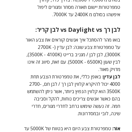
טמפרטורות יישום תאורה מסחר ומגורים ליפול
איפשהו בסולם מ 2400K עד 7000K.
לבן רך vs Daylight vs לבן קריר:
בואו מהר להסתכל איך אנשים קוראים את צבע האור
על טמפרטורת צבע שונה: לבן עדין (2700K -
3000K), לבן לבן / מגניב ברייט (3500K - 4100K),
לבין שעון (5000K - 6500K). עם זאת, סיווג זה אינו
מדויק מאוד.
לבן עדין:
באופן כללי, את טמפרטורת הצבע תחת
4000 יכול להיקרא קלווין לבן רך / לבן חם, 2700-
3500K הוא קלווין הנפוץ ביותר, אשר ניתן להשתמש
בהם כאשר אנשים צריכים נוחות, להקל וסביבה
חמה. זה נעשה שימוש נרחב לחדרי מגורים, חדרי
שינה, לובי ובמסדרונות.
אוֹר:
טמפרטורת צבע היום היא בטווח של 5000K עד