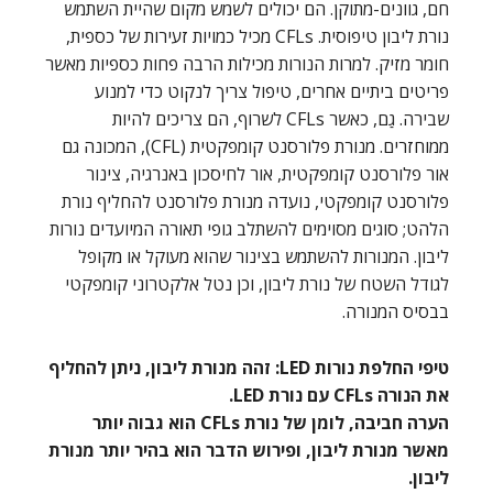
חם, גוונים-מתוקן. הם יכולים לשמש מקום שהיית השתמש
נורת ליבון טיפוסית. CFLs מכיל כמויות זעירות של כספית,
חומר מזיק. למרות הנורות מכילות הרבה פחות כספיות מאשר
פריטים ביתיים אחרים, טיפול צריך לנקוט כדי למנוע
שבירה. גַם, כאשר CFLs לשרוף, הם צריכים להיות
ממוחזרים. מנורת פלורסנט קומפקטית (CFL), המכונה גם
אור פלורסנט קומפקטית, אור לחיסכון באנרגיה, צינור
פלורסנט קומפקטי, נועדה מנורת פלורסנט להחליף נורת
הלהט; סוגים מסוימים להשתלב גופי תאורה המיועדים נורות
ליבון. המנורות להשתמש בצינור שהוא מעוקל או מקופל
לגודל השטח של נורת ליבון, וכן נטל אלקטרוני קומפקטי
בבסיס המנורה.
טיפי החלפת נורות LED: זהה מנורת ליבון, ניתן להחליף
את הנורה CFLs עם נורת LED.
הערה חביבה, לומן של נורת CFLs הוא גבוה יותר
מאשר מנורת ליבון, ופירוש הדבר הוא בהיר יותר מנורת
ליבון.