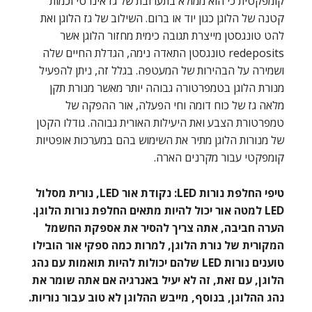
קומפקטית כי הוא ממולא בתערובת של גז אינרטי וכמות
קטנה של הלוגן כגון יוד או ברום. השילוב של גז הלוגן ואת
להט טונגסטן מייצרת תגובה כימית מחזור הלוגן אשר
redeposits טונגסטן התאדה נימה, הגדלת החיים שלה
ושמירה על הבהירות של המעטפה. בגלל זה, ניתן להפעיל
מנורת הלוגן בטמפרטורה גבוהה יותר מאשר מנורת תקן
מלאה גז של כוח דומה וחי הפעלה, אור ההפקה של
טמפרטורת הצבע ואת היעילות האורית גבוהה. גודלו הקטן
של מנורות הלוגן מתיר את השימוש בהם במערכות אופטיות
קומפקטי עבור מקרנים הארה.
טיפי החלפת נורות LED: נקודת אור LED, נורית מסלול
LED למטה אור יכול להיות מתאים החלפת נורות הלוגן.
הערה חביבה, אתה צריך להסיר את אספקת החשמל
המקורית של נורת הלוגן, למרות כמה ספקי אור הובילו
טוענים נורות LED שלהם יכולות להיות תואמות עם נהג
הלוגן, עם זאת, זה לא יעיל באנרגיה אם אתה שומר את
נהג ההלוגן, בנוסף, מייבש ההלוגן לא טוב עבור נוריות.