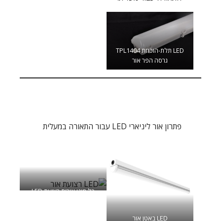
LED תלת-הוכחת TPL1404
גרסה הפר אור
פתרון אור ליניארי LED עבור התאורה במעלית
כל מיני אורות רצועת LED
LED באטן אור