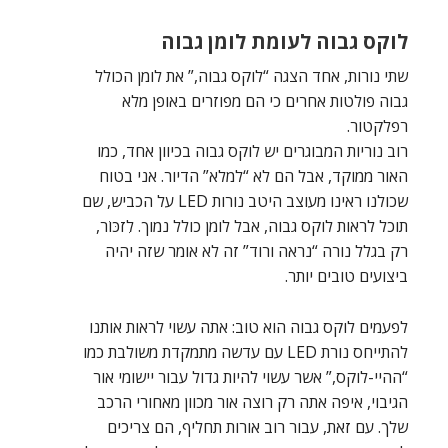
לוקס גבוה לעומת לומן גבוה
שתי נורות, אחד הצגה “לוקס גבוה,” את לומן הכולל
גבוה פולטות אחרים כי הם מפוזרים באופן מלא
רפלקטור.
רוב נוריות המבוגרים יש לוקס גבוה בכיוון אחד, כמו
האור ממוקד, אבל הם לא “למלא” הדיור. אני בטוח
שכולנו ראינו מעוצב היטב נורות LED על הכביש, שם
תוכל לראות לוקס גבוה, אבל לומן כולל נמוך. לִזכּוֹר,
רק בגלל נורה “נראה ורוד” זה לא אומר שזה יהיה
ביצועים טובים יותר.
לפעמים לוקס גבוה הוא טוב: אתה עשוי לראות אותנו
להתייחס נורת LED עם עדשה מתמקדת משולבת כמו
“ההיי-לוקס,” אשר עשוי להיות גדול עבור יישומי אור
הגיבוי, איפה אתה רק רוצה אור מכוון מאחורי הרכב
שלך. עם זאת, עבור רוב אורות תחליף, הם צריכים