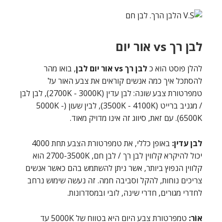
לבן רך vs אור יום
להלן פוסט הוא כ
לבן רך vs אור יום לבן
, בואו מהר
להסתכל איך כמה אנשים קוראים את צבע האור על
טמפרטורת צבע שונה: לבן עדין (2700K - 3000K), לבן לבן
/ מגניב ברייט (3500K - 4100K), לבין שעון (5000K -
6500K). עם זאת, סיווג זה אינו מדויק מאוד.
לבן עדין:
באופן כללי, את טמפרטורת הצבע תחת 4000
יכול להיקרא קלווין לבן רך / לבן חם, 2700-3500K הוא
קלווין הנפוץ ביותר, אשר ניתן להשתמש בהם כאשר אנשים
צריכים נוחות, להקל וסביבה חמה. זה נעשה שימוש נרחב
לחדרי מגורים, חדרי שינה, לובי ובמסדרונות.
אוֹר:
טמפרטורת צבע היום היא בטווח של 5000K עד