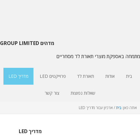
דלג
דלג
דלג
על
צדדי
לתוכן
ראשי
עיקרי
הניווט
העיקרי
מדהים GROUP LIMITED
מתמחה באספקת מוצרי תאורת לד מסחריים
בית
אודות
תאורת לד
פרוייקטים LED
מדריך LED
שאלות נפוצות
צור קשר
אתה כאן:
בית
/
ארכיון עבור מדריך LED
מדריך LED