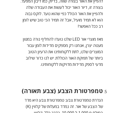
להפיץ את האור בצורה שווה, בדיוק כמו ליבון המפעל.
בצורה זו, דיור האור יכול לעשות את העבודה שלה
ולהפיץ את האור הכולל כפי שהוא נועד. לוקס גבוה
הוא לא תמיד מועיל, אבל זה תמיד הכי טוב שיש לומן
רב ככל האפשר!
מאז מוצרי אור LED שלנו נועדו להחליף נורה במגוון
מעטה יצרן, אנחנו רק מספקים מדידות לומן עבור
המוצרים שלנו, לתת ללקוחותינו את הרעיון הטוב
ביותר של תפוקת האור הכוללת. יש לנו כדור שילוב
מדעי לספק מדידות מדויקות ללקוחותינו.
טמפרטורת הצבע (צבע תאורה)
הגדרת טמפרטורת צבע: טמפרטורת צבע היא מדד
של הצבע של אור. זה נמדד במעלות של קלווין (K)
בסולם מ 1,000 ל 10,000. בדרך כלל, קלווין