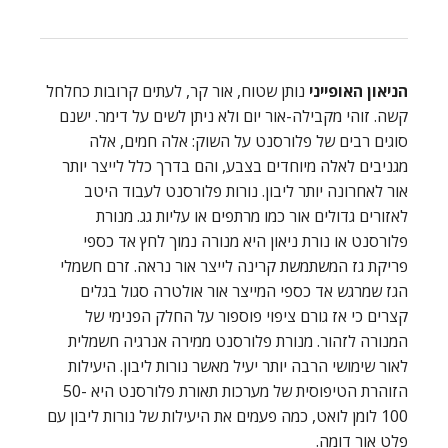
הניאון האופייני
נותן שטוח, אור קר, לעתים קרובות כחלחל
קשה. זוהי מקבילה-אור יום ולא ניתן לשים על דימר. ישנם
סוגים רבים של פלורסנט על השוק: אלה חמים, אלה
מגניבים לאלה מיוחדים בצבע, והם בדרך כלל לייצר יותר
אור לאחרונה יותר ליבון. נורות פלורסנט לעבוד היטב
לאזורים גדולים אור כמו מרתפים או עליות גג. מנורת
פלורסנט או נורת ניאון היא מנורה נמוך לחץ אד כספי
פריקת גז המשתמשת קרינה לייצר אור נראה. זרם חשמלי
הגז שמרגש אד כספי המייצר אור אולטרה סגול בגלים
קצרים כי אז גורם ציפוי פוספור על החלק הפנימי של
המנורה לזהור. מנורת פלורסנט ממירה אנרגיה חשמלית
לאור שימושי הרבה יותר יעיל מאשר נורות ליבון. היעילות
הזוהרת הטיפוסית של מערכות תאורת פלורסנט היא 50-
100 לומן לואט, כמה פעמים את היעילות של נורות ליבון עם
פלט אור דומה.