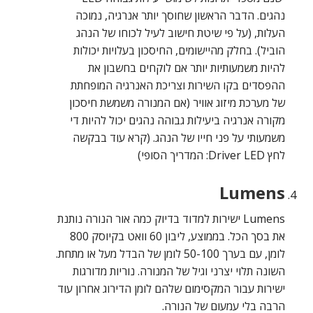
נהגים. הדבר הראשון שחוסך יותר אנרגיה, נמוכה
העלות, (על פי שיטת חישוב לעיל לכוחו של הנהג
הוביל). בחלק מהיישומים, החיסכון בעלויות יכולות
להיות משמעותיות יותר אם לוקחים בחשבון את
ההפסדים בקו השירות וצריכת האנרגיה המופחתת
של מערכת מיזוג אוויר (אם המנורה משמשת חיסכון
מקורה אנרגיה ביעילות גבוהה נהגים יכול להיות די
משמעותי על פני חייו של הנהג. (קרא עוד בבקשה
לחץ Driver LED: המדריך הסופי)
Lumens
Lumens ישירות למדוד בדיוק כמה אור הנורה נותנת
את בסך הכל. בממוצע, ליבון 60 וואט בקיוסק 800
לומן, עם בערך 50-100 לומן של הבדל מעל או מתחת.
השונה תלוי יצרני וגיל של המנורה. נוריות מדורגות
ישירות עבור המקסימום שלהם לומן הדירוג אחרון עוד
הרבה בלי עמעום של הנורה.