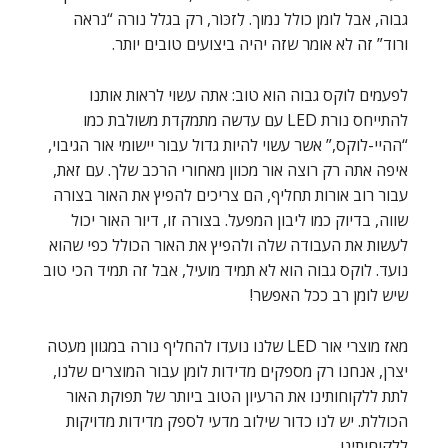
גבוה, אבל לומן כולל נמוך. לִזכּוֹר, רק בגלל נורה “נראה
ורוד” זה לא אומר שזה יהיה ביצועים טובים יותר.
לפעמים לוקס גבוה הוא טוב: אתה עשוי לראות אותנו
להתייחס נורת LED עם עדשה מתמקדת משולבת כמו
“ההיי-לוקס,” אשר עשוי להיות גדול עבור יישומי אור הגיבוי,
איפה אתה רק רוצה אור מכוון מאחורי הרכב שלך. עם זאת,
עבור רוב אורות תחליף, הם צריכים להפיץ את האור בצורה
שווה, בדיוק כמו ליבון המפעל. בצורה זו, דיור האור יכול
לעשות את העבודה שלה ולהפיץ את האור הכולל כפי שהוא
נועד. לוקס גבוה הוא לא תמיד מועיל, אבל זה תמיד הכי טוב
שיש לומן רב ככל האפשר!
מאז מוצרי אור LED שלנו נועדו להחליף נורה במגוון מעטה
יצרן, אנחנו רק מספקים מדידות לומן עבור המוצרים שלנו,
לתת ללקוחותינו את הרעיון הטוב ביותר של תפוקת האור
הכוללת. יש לנו כדור שילוב מדעי לספק מדידות מדויקות
ללקוחותינו.