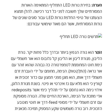
הערה:
בחירת נורות LED התחליף המתאימה האורות
המסורתיים שלך חשובה לפני כל דבר רכישה. להלן תמצא
הצעתנו של טיפי החלפת נורות LED עבור סוגים שונים של
נורות המסורתיות, אשר הם מאוד שימושי עבורכם:
זוֹהֵר
הוא נורה הנפוץ ביותר ובדרך כלל פחות יקר. נורת
הליבון, מנורת ליבון או הליבון קל גלובוס הוא אור חשמלי עם
נימת חוט המחוממת לטמפרטורה כה גבוהה שהוא זוהר עם
אור נראה (הִתלַהֲטוּת). הנימה, מחומם על ידי העברת זרם
חשמלי דרך אותו, הוא מוגן מפני חמצון עם כדור זכוכית או
קוורץ כי הוא מלא עם גז אינרטי או פינוי. בשנת מנורת הלוגן,
אידוי נימה הוא נחסם על ידי תהליך כימי אשר redeposits
אדי מתכת על הנימה, הארכת החיים שלה. הנורה מסופקת
עם זרם חשמלי על ידי מסופי feed-דרך או חוטי מוטבע
הזכוכית. רוב נורה משמשים שקע המספק תמיכה מכאנית