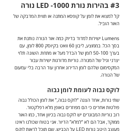
#3 בהירות נורת LED -1000 נורה
קל למצוא את לומן על קופסא המתנה או תווית המדבקה של
האור הוביל.
Lumens ישירות למדוד בדיוק כמה אור הנורה נותנת את
בסך הכל. בממוצע, ליבון 60 וואט בקיוסק 800 לומן, עם
בערך 50-100 לומן של הבדל מעל או מתחת. השונה תלוי
יצרני וגיל של המנורה. נוריות מדורגות ישירות עבור
המקסימום שלהם לומן הדירוג אחרון עוד הרבה בלי עמעום
של הנורה.
לוקס גבוה לעומת לומן גבוה
שתי נורות, אחד הצגה “לוקס גבוה,” את לומן הכולל גבוה
פולטות אחרים כי הם מפוזרים באופן מלא רפלקטור.
רוב נוריות המבוגרים יש לוקס גבוה בכיוון אחד, כמו האור
ממוקד, אבל הם לא “למלא” הדיור. אני בטוח שכולנו ראינו
מעוצב היטב נורות LED על הכביש, שם תוכל לראות לוקס