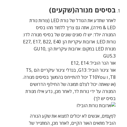
בסיסים מנורה(שקעים)
לאחר שתדע את הגודל של נורת LED (צורות נורת
LED & מידה), אתה גם צריך ללמוד מהו בסיס
המנורה יולד: יש לו סוגים שונים של בסיסי מנורה לדו:
נורות LED: ארובות עיקריות הן: E27, E17, B22, E40
מנורת LED במקום: ארובות עיקריות הן: GU10,
GU5.3
אור הנר הוביל: E12, E14
אור צינור הוביל: G13, בגדלי צינור עיקריים הם T5,
T8, ו T10You יכול להתייחס בהמשך בסיסים מנורה.
(או שאתה יכול לצלם תמונה של החילוף הדרושים
המנורה על ידי נורות לד, לאחר מכן, נדע אילו מנורת
בסיס יש לך)
לִפְעָמִים, אנשים לא יכולים למצוא את שקע הנורה
הוביל מתאים האור הקיים, לאחר מכן, המתגייר של