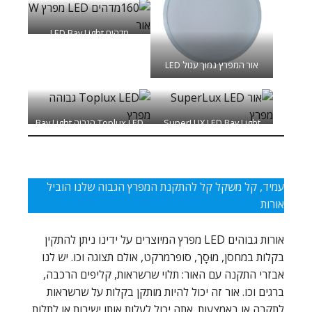
מדהים LED Bay Light
אור המפרץ נמוך עגול LED
SuperLUX LED Bay Light
Toplux LED הגבוה Bay Light
עמיד, קל משקל קל להתקנת המפרץ הגבוה שלנו הוביל
אורות
אורות גבוהים LED מפרץ המיוצרים על ידינו ניתן להתקין
בקלות במחסן, מוּסָך, סופרמרקט, אולם תצוגה וכו. יש לנו
אבזרי התקנה עם האור: תלוי שרשראות, קליפים הרכבה,
ברגים וכו. אור זה יכול להיות מותקן בקלות על שרשראות
לתקרה או באמצעות. אתה יכול לעלות אותו ישירות או לתלות