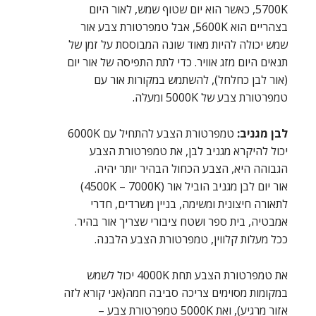
5700K, כאשר הוא יום שטוף שמש, לאור היום
בצהריים הוא 5600K, אבל טמפרטורת צבע אור
שמש יכולה להיות מאוד שונה המבוססת על זמן של
תנאים היום מזג אוויר. כדי לתת התפיסה של אור יום
(אור לבן כחלחל), להשתמש במקורות אור עם
טמפרטורת צבע של 5000K ומעלה.
לבן מגניב:
טמפרטורת הצבע להתחיל עם 6000K
יכול להיקרא מגניב לבן, את טמפרטורת הצבע
הגבוהה היא, הצבע הכחול הבהיר יותר יהיה.
אור יום לבן מגניב הוביל אור (4500K – 7000K)
לתאורה חיצונית ומשימה, בניין משרדים, חדרי
אמבטיה, בית ספר ושטח ציבורי שצריך אור בהיר.
ככל מעלות קלווין, טמפרטורת הצבע הלבנה.
את טמפרטורת הצבע תחת 4000K יכול לשמש
במקומות מסוימים צריכה סביבה חמה(אני קורא לזה
אזור מרגיע), ואת 5000K טמפרטורת צבע –