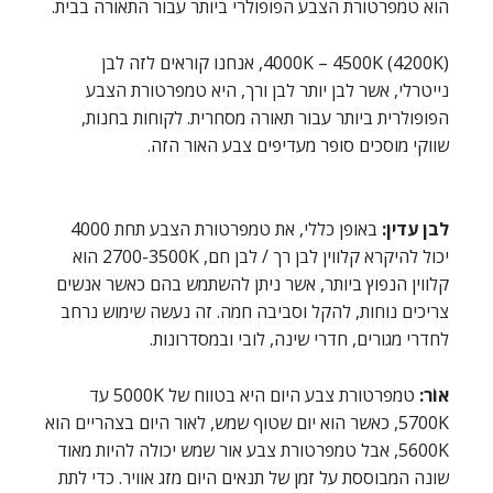
הוא טמפרטורת הצבע הפופולרי ביותר עבור התאורה בבית.
4000K – 4500K (4200K), אנחנו קוראים לזה לבן
נייטרלי, אשר לבן יותר לבן ורך, היא טמפרטורת הצבע
הפופולרית ביותר עבור תאורה מסחרית. לקוחות בחנות,
שווקי מוסכים סופר מעדיפים צבע האור הזה.
לבן עדין:
באופן כללי, את טמפרטורת הצבע תחת 4000
יכול להיקרא קלווין לבן רך / לבן חם, 2700-3500K הוא
קלווין הנפוץ ביותר, אשר ניתן להשתמש בהם כאשר אנשים
צריכים נוחות, להקל וסביבה חמה. זה נעשה שימוש נרחב
לחדרי מגורים, חדרי שינה, לובי ובמסדרונות.
אוֹר:
טמפרטורת צבע היום היא בטווח של 5000K עד
5700K, כאשר הוא יום שטוף שמש, לאור היום בצהריים הוא
5600K, אבל טמפרטורת צבע אור שמש יכולה להיות מאוד
שונה המבוססת על זמן של תנאים היום מזג אוויר. כדי לתת