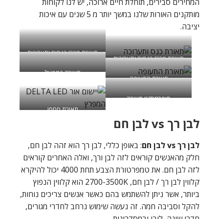
המחירים סבירים, תוחלת חיים ארוכה, יש לנו לקוחות
מותקנים האורות שלנו במשך יותר מ 5 שנים עם איכות
יציבה.
תאורת מרכז כנסים ותערוכות
תאורת מרכז כנסים ותערוכות
תאורה במפעל
תאורת התעופה
סופרמרקט תאורה
תאורת מחסן
לבן רך vs לבן חם
לבן רך vs לבן חם
: באופן כללי, לבן רך הוא זהה לבן חם,
חלק מהאנשים קוראים לזה לבן ורך, ואלה האחרים קוראים
לזה לבן חם. את טמפרטורת הצבע תחת 4000 יכול להיקרא
קלווין לבן רך / לבן חם, 2700-3500K הוא קלווין הנפוץ
ביותר, אשר ניתן להשתמש בהם כאשר אנשים צריכים נוחות,
להקל וסביבה חמה. זה נעשה שימוש נרחב לחדרי מגורים,
חדרי שינה, לובי ובמסדרונות.