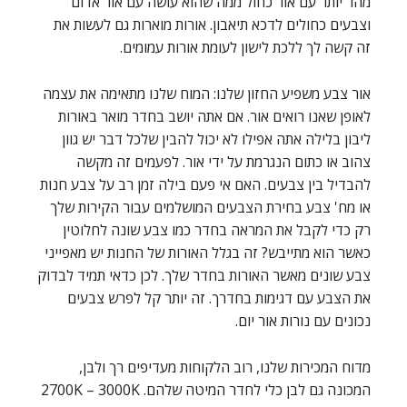
מהר יותר עם אור כחול ממה שהוא עושה עם אור אדום
וצבעים כחולים לדכא תיאבון. אורות מוארות גם לעשות את
זה קשה לך ללכת לישון לעומת אורות עמומים.
אור צבע משפיע החזון שלנו: המוח שלנו מתאימה את עצמה
לאופן שאנו רואים אור. אם אתה יושב בחדר מואר באורות
ליבון בלילה אתה אפילו לא יכול להבין שלכל דבר יש גוון
צהוב או כתום הנגרמת על ידי אור. לפעמים זה מקשה
להבדיל בין צבעים. האם אי פעם בילה זמן רב על צבע חנות
או מח' צבע בחירת הצבעים המושלמים עבור הקירות שלך
רק כדי לקבל את המראה בחדר כמו צבע שונה לחלוטין
כאשר הוא מתייבש? זה בגלל האורות של החנות יש מאפייני
צבע שונים מאשר האורות בחדר שלך. לכן כדאי תמיד לבדוק
את הצבע עם דגימות בחדרך. זה יותר קל לפרש צבעים
נכונים עם נורות אור יום.
מדוח המכירות שלנו, רוב הלקוחות מעדיפים רך ולבן,
המכונה גם לבן כלי לחדר המיטה שלהם. 2700K – 3000K