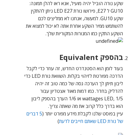
שקע נורה הוביל יהיה מועיל, אנא ראו להלן תמונה:
GU10 ל E27, פירושו נורת LED E27 ניתן להתקין
שקע GU10. למעשה, אנחנו לא ממליצים לכם
להשתמש ממיר השקע אחרת אתה לא יכול למצוא את
השקע התקין כמו המנורות המקוריות שלך.
בהספק Equivalent
בעוד לומן הוא הסטנדרט החדש, זה עוזר כדי לקבל
הדרכה מפורטת לזיהוי בקלות. השוואת נורת LED כדי
ליבון תיתן לך הערכה גסה של כמה טוב זה יהיה
להדליק בחדר. כמו דמות מאוד אצטדיון עבור
wattages LED, 1/5 או 1/6 הערך בהספק ליבון
הוא בדרך כלל קרוב את מה שאתה צריך.
עיין בפוסט שלנו לקבלת מידע מפורט יותר (
5 דברים
של נורת LED שאתם חייבים לדעת
)