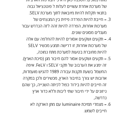
של מערכת אחרת עשויים לעלות ל פוטנציאל גבוה
בתנאי תקלות להיות מיובאות לתוך מערכת SELV.
–
חייבת להיות הפרדה פיזית בין המנצחים של
מערכות אחרות, הפרדה להיות זהה לזה הנדרש עבור
מעגלים מסוגים שונים.
–
תקעים ושקעים אסורים להיות להחלפה עם אלה
של מערכות אחרות; זו דרישה תמנע מכשיר SELV
להיות מחוברת בטעות למערכת מתח נמוכה,
–
תקעים ושקעים אסור להם חיבור מגן (סיכת הארץ).
זה ימנע את הערבוב של תקני SELV ו FeLV. איפה
החשמל בשעת תקנות עבודה 1989 להגיש מועמדות,
ארובות יש צורך בחיבור הארץ, מכשירים ולכן במקרה
זה חייבים להיות בידוד כפול לכיתה השנייה, כך שהם
ניזונים על ידי חיבור שתי ליבות וללא כדור ארץ
נדרשה,
–
מצמדי תמיכת luminaire עם מתן הארקה לא
חייבים לשמש.