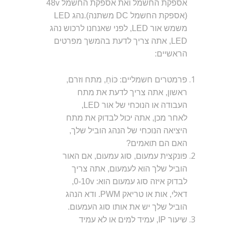
אספקת החשמל ואת אספקת החשמל 48v
(אספקת החשמל DC משתנה).
נהג LED
משמש אור LED, לפני שאנחנו לרכוש נהג
LED, אתה צריך לדעת בהמשך מפרטים
הראשיים:
פרמטרים חשמליים: כּוֹחַ, מתח וזרם,
ראשון, אתה צריך לדעת את מתח
העבודה או הנוכחי של אור LED,
לאחר מכן, אתה יכול לבדוק את מתח
היציאה הנוכחי של הנהג הוביל שלך,
האם הם תואמים?
פונקצית עמעום, סוג עמעום, אם האור
הוביל שלך הוא לעמעום, אתה צריך
לבדוק איזה סוג עמעום הוא: 0-10v,
דאלי, אות או טריאק PWM. ודא הנהג
הוביל שלך יש את אותו סוג העמעום.
שיעור IP, עמיד למים או לא עמיד