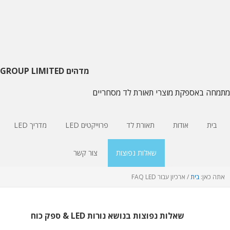
דלג
דלג
דלג
על
צדדי
לתוכן
ראשי
עיקרי
הניווט
העיקרי
מדהים GROUP LIMITED
מתמחה באספקת מוצרי תאורת לד מסחריים
בית
אודות
תאורת לד
פרוייקטים LED
מדריך LED
שאלות נפוצות
צור קשר
אתה כאן:
בית
/
ארכיון עבור FAQ LED
שאלות נפוצות בנושא נורות LED & ספק כוח