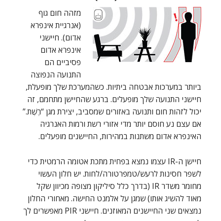
מזהה חום גוף
(אנרגיית אינפרא
אדום). חיישני
אינפרא אדום
פסיביים הם
התנועה הנפוצה
ביותר במערכות אבטחה ביתיות. כשהמערכת שלך מופעלת,
חיישני התנועה שלך מופעלים. ברגע שהחיישן מתחמם, זה
יכול לזהות חום ותנועה באזורים שמסביב, יצירת מגן “רֶשֶׁת.”
אם עצם נע חוסם יותר מדי אזורי רשת ורמות האנרגיה
האינפרא אדום משתנות במהירות, החיישנים מופעלים.
חיישן ה-IR עצמו נמצא בפחית מתכת אטומה הרמטית כדי
לשפר חסינות לרעש/טמפרטורה/לחות. יש חלון העשוי
מחומר משדר IR (בדרך כלל סיליקון מצופה מכיוון שקל
מאוד להשיג אותו) שמגן על אלמנט החישה. מאחורי החלון
נמצאים שני החיישנים המאוזנים. חיישני PIR מאפשרים לך