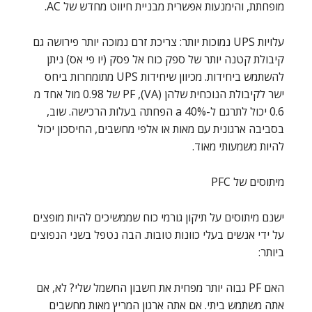
מופחתת, והימנעות אפשרית מבניית חיווט מחדש של AC.
עלויות UPS נמוכות יותר: צריכת זרם נמוכה יותר פירושה גם
קיבולת קטנה יותר של ספק כוח אל פסק (יו פי אס) ניתן
להשתמש ביחידות. מכיוון שיחידות UPS מתומחרות ביחס
ישר לקיבולת הנוכחית שלהן (VA), PF של 0.98 מול אחד מ
0.6 יכול לתרגם ל-a 40% הפחתה בעלות הרכישה. שוב,
בסביבה ארגונית עם מאות או אלפי מחשבים, החיסכון יכול
להיות משמעותי מאוד.
מיתוסים של PFC
ישנם מיתוסים על תיקון גורמי כוח שממשיכים להיות מופצים
על ידי אנשים בעלי כוונות טובות. הבה נטפל בשני הנפוצים
ביותר:
האם PF גבוה יותר מפחית את חשבון החשמל שלי? לא, אם
אתה משתמש ביתי. אם אתה ארגון המריץ מאות מחשבים