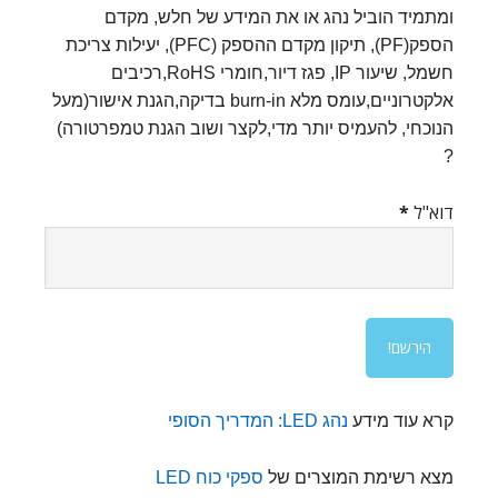
ומתמיד הוביל נהג או את המידע של חלש, מקדם
הספק(PF), תיקון מקדם ההספק (PFC), יעילות צריכת
חשמל, שיעור IP, פגז דיור,חומרי RoHS,רכיבים
אלקטרוניים,עומס מלא burn-in בדיקה,הגנת אישור(מעל
הנוכחי, להעמיס יותר מדי,לקצר ושוב הגנת טמפרטורה)
?
דוא"ל
*
קרא עוד מידע
נהג LED: המדריך הסופי
מצא רשימת המוצרים של
ספקי כוח LED