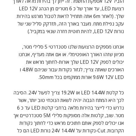
הוביל 12V אספקת החשמל. זה ייתן לך בהירות מלאה לאורך
רצועת LED, עד אורך של כ 6 מטרים מן הנהג LED 12V
שלך. (לאחר 6m אתה תתחיל לראות לטבול מורגש בהירות
עקב נפילת מתח. מעבר באורך הזה, תזדקק סליל שני של
נורות LED 12V, להיות חוטית חזרה שנאי במקביל.)
אנחנו מספקים הרצועות שלנו סטנדרטי 5 סלילי מטר,
מכיוון שזהו האורך האופטימלי. או אם אתה מעדיף, אנחנו
יכולים לספק LED 12V שלך אורות-לחתוך מראש את
האורכים שאתה צריך; לגזור נקודות עבור שניהם 4.8W ו
9.6W 12V LED אורות ממוקמים בכל 50mm.
כל קלטת LED 14.4W או 19.2W צריך לפעול 24V. הסיבה
לכך היא המתח הגבוה יהיה לשאת הנוכחי טוב יותר, אשר
נדרש כדי לייצר בהירות מלאה ברחבי קלטת LED עד כ 6
מטר. שוב, קלטות אלה מסופקות סלילי 5M סטנדרטיים אך
אנו יכולים לספק אותם חתוכים מראש כדי לחתוך נקודות
הקרובות. Cut-נקודות על 24V 14.4W נורות LED הם כל