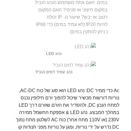
במים. האם אתה משתמש הנהג הוביל
במקום חיצוני או פנימי? האם המקום
רטוב או יבש? שיעור ה- IP יכולה
להיות IP20 (לא עמיד במים) כדי IP68
( ניתן להתקין במים)
נהג LED
נהג עמיד למים הוביל
Ac כדי ממיר DC: נהג LED הוא סוג של כוח AC-DC,
נוריות דורשות מכשיר שיכול להפוך זרם חילופין נכנס
למתח הנכון DC, ולהסדיר את הזרם שזורם דרך LED
במהלך המבצע. נהג LED & אספקת החשמל ממירה
230V (או 110V מתח אחר) כוח AC לשלטון מתח נמוך
DC נדרש על ידי נוריות, ומגן על נוריות מפני תנודות קו