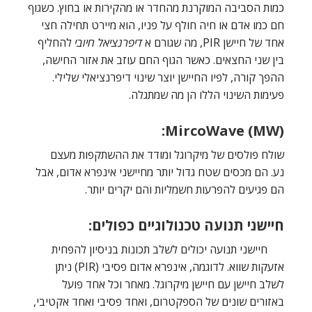
כמות הסביבה המוקרנת מהחדר או מהקירות או בחוץ. כשגוף
חם כמו אדם או חיה חולף על פניו, הוא מיירט תחילה חצי
אחד של חיישן PIR, מה שגורם א
דיפרנציאל חיובי
להחליף
בין שני החצאים. כאשר הגוף החם עוזב את אזור החישה,
ההפך קורה, לפיו החיישן יוצר שינוי דיפרנציאלי שלילי.
פעימות השינוי הללו הן מה שמתגלה.
MircoWave (MW):
שולח פולסים של מיקרוגל ומודד את ההשתקפות מעצם
נע. הם מכסים שטח גדול יותר מחיישני אינפרא אדום, אבל
הם פגיעים להפרעות חשמליות והם יקרים יותר.
חיישני תנועה טכנולוגיים כפולים:
חיישני תנועה יכולים לשלב תכונות בניסיון להפחית
אזעקות שווא. לדוגמה, אינפרא אדום פסיבי (PIR) ניתן
לשלב חיישן עם חיישן מיקרוגל. מאחר וכל אחד פועל
באזורים שונים של הספקטרום, ואחד פסיבי ואחד אקטיבי,