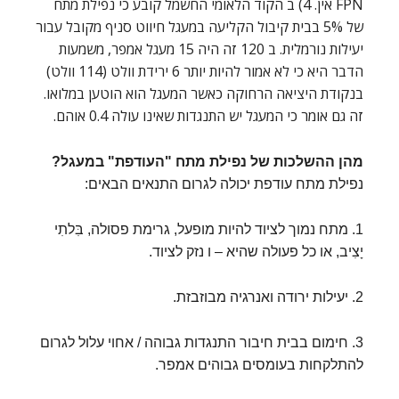
FPN אין. 4) ב הקוד הלאומי החשמל קובע כי נפילת מתח
של 5% בבית קיבול הקליעה במעגל חיווט סניף מקובל עבור
יעילות נורמלית. ב 120 זה היה 15 מעגל אמפר, משמעות
הדבר היא כי לא אמור להיות יותר 6 ירידת וולט (114 וולט)
בנקודת היציאה הרחוקה כאשר המעגל הוא הוטען במלואו.
זה גם אומר כי המעגל יש התנגדות שאינו עולה 0.4 אוהם.
מהן ההשלכות של נפילת מתח "העודפת" במעגל?
נפילת מתח עודפת יכולה לגרום התנאים הבאים:
1. מתח נמוך לציוד להיות מופעל, גרימת פסולה, בִּלתִי
יָצִיב, או כל פעולה שהיא – ו נזק לציוד.
2. יעילות ירודה ואנרגיה מבוזבזת.
3. חימום בבית חיבור התנגדות גבוהה / אחוי עלול לגרום
להתלקחות בעומסים גבוהים אמפר.