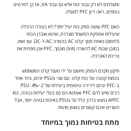
ומשלמים לא רק עבור כוח אלא גם עבור VA, אז כן. לפרטים
נוספים, ראה דיון PFC למעלה.
האם PFC עושה ספק כוח יעיל יותר? לא בצורה הרגילה
שיעילות אספקת החשמל מוגדרת, שהוא אובדן הכוח
(לחמם) כאחוז מסך קלט AC בהמרה AC-ל-DC. עם זאת,
במובן שכוח AC לכאורה (VA) מונמך, PFC אכן מפחית את
צריכת האנרגיה.
תיקון מקדם הספק מיושם על ידי מעגל קלט המשתמש
בכמות קטנה של כוח קלט. עם שני PSUs זהים, ציוד אחד
ב-PFC יגרום לירידה טיפוסית ביעילות של 2~4%. PSU
רבים שיש להם Active PFC הם גם בעלי יעילות גבוהה, כמו
APFC נמצא בדרך כלל על PSUs באיכות גבוהה יותר, אבל
השניים אינם קשורים באופן מהותי.
מתח בטיחות נמוך במיוחד