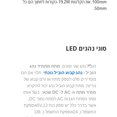
100mm; את הקלטות 19.2W-נקודות לחתוך הם כל
50mm.
סוגי נהגים LED
הוביל נהג שני סוגים:
מתח מתמיד
נהג
הוביל
ו
נהג קבוע הוביל נוכחי
, תלוי אם הם
מסדירים פלט לספק מתח או זרם קבוע של
נוריות. מתח קבוע הוביל נהג יכול להיקרא
ממיר מתח
או
AC ל- DC שנאי
, בשל אותו
סמוי המתח הגבוה AC למתח נמוך DC,
אשר בדרך כלל יש ספק כוח 5V,12אספקת
החשמל נ, 24אספקת החשמל נ, 36נ