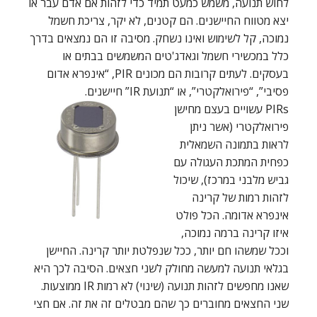
לחוש תנועה, משמש כמעט תמיד כדי לזהות אם אדם עבר או
יצא מטווח החיישנים. הם קטנים, לא יקר, צריכת חשמל
נמוכה, קל לשימוש ואינו נשחק. מסיבה זו הם נמצאים בדרך
כלל במכשירי חשמל וגאדג'טים המשמשים בבתים או
בעסקים. לעתים קרובות הם מכונים PIR, “אינפרא אדום
פסיבי”, “פירואלקטרי”, או “תנועת IR” חיישנים.
PIRs עשויים בעצם מחישן
פירואלקטרי (אשר ניתן
לראות בתמונה השמאלית
כפחית המתכת העגולה עם
גביש מלבני במרכז), שיכול
לזהות רמות של קרינה
אינפרא אדומה. הכל פולט
איזו קרינה ברמה נמוכה,
וככל שמשהו חם יותר, ככל שנפלטת יותר קרינה. החיישן
בגלאי תנועה למעשה מחולק לשני חצאים. הסיבה לכך היא
שאנו מחפשים לזהות תנועה (שינוי) לא רמות IR ממוצעות.
שני החצאים מחוברים כך שהם מבטלים זה את זה. אם חצי