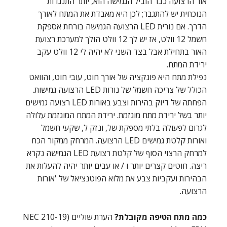
אור הרצועה כבר הוביל הגמישה הוא, יותר התנגדות
הנוכחית יש להתגבר; לכן היא מאבדת את המתח לאורך
הדרך. אם נורית LED הרצועה הגמישה בורחת אספקת
חשמל 12 וולט, אז יש לך 12 וולט הולך למערכת רצועת
האור בתחילת אבל בצד השני לא יהיה לי 12 וולט עקב
ירידת המתח.
נפילת מתח היא פונקציה של אורך חוט, עובי חוט, והוואט
הכולל של צריכה חשמל של נורות LED הרצועה גמישות.
הפחתה של דיוק בהירות וצבע באורות LED רצועה גמישים
יותר בשל ירידת מתח מוגזמת. ירידת המתח המוגזמת עלולה
לגרום לפעולה בלתי מספקת של, ונזק ל, שקעי חשמל
ואורות קלטת גמישים LED הרצועה. המרחק ממקור הכח
למרחק הרצוי הסוף של קלטת רצועת LED הגמישה נקרא
ריצה. חוטים קצרים יותר ו / או עבים יותר יהיה להעלות את
הבהירות ועקביות צבע את מלוא הפוטנציאל של 'אורות
הרצועה.
כמה מתח הטיפה מקובלת?
הערת שוליים (NEC 210-19