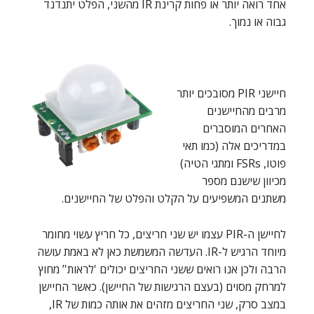
אחד רואה יותר או פחות קרינת IR מהשני, הפלט יתנדנד
גבוה או נמוך.
חיישני PIR מסובכים יותר
מרבים מהחיישנים
האחרים המוסברים
במדריכים אלה (כמו תאי
פוטו, FSRs ומתגי הטיה)
מכיוון שישנם מספר
משתנים המשפיעים על הקלט והפלט של החיישנים.
לחיישן ה-PIR עצמו יש שני חריצים, כל חריץ עשוי מחומר
מיוחד הרגיש ל-IR. העדשה המשמשת כאן לא באמת עושה
הרבה ולכן אנו רואים ששני החריצים יכולים 'לראות'’ מחוץ
למרחק מסוים (בעצם הרגישות של החיישן). כאשר החיישן
במצב סרק, שני החריצים מזהים את אותה כמות של IR,