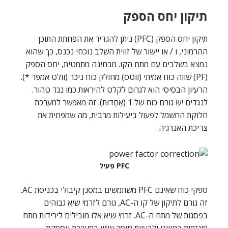
תיקון יחס הספק
תיקון יחס הספק (PFC) ניתן להגדיר את הפחתת התוכן
ההרמוני, ו / או יישור של זווית השלב נוכחי נכנס, כך שהוא
נמצא בשלבים עם מתח הקו. מבחינה מתמטית, יחס הספק
(PF) שווה כוח אמיתי (ווטס) מחולק כוח ניכר (וולט אמפר *).
הרעיון הבסיסי הוא לגרום לקלט להיראות כמו נגד טהור.
לנגדים יש גורם כוח של 1 (אַחְדוּת). זה מאפשר למערכת
חלוקת החשמל לפעול ביעילות מרבית, מה שמפחית את
צריכת האנרגיה.
PFC פעיל
ספקי כוח שאינם PFC משתמשים במסנן קיבולי בכניסת AC.
זה גורם לתיקון של קו ה-AC, גורם לזרמי שיא גבוהים
בפסגות של מתח ה-AC. זרמי שיא אלו מובילים לירידות מתח
מוגזמות בחיווט ולבעיות חוסר איזון במערכת אספקת