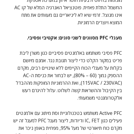
החשמל התלת פאזית. פוטנציאל האנרגיה המלא של קו AC
אינו מנוצל. זרמי שיא לא ליניאריים גם מעוותים את מתח
המוצא ויוצרים הרמוניות.
מעגלי PFC מסווגים לשני סוגים: אקטיבי ופסיבי.
PFC פסיבי משתמש באלמנטים פסיביים כגון משרן ליבת
פריט במקור הקלט כדי ליצור תגובת נגד. אמנם מיושם
בקלות על מעגלי הכוח הקיימים ללא שינויים רבים, מקדם
ההספק נמוך (60 – 80%), יש לבחור את כניסת ה-AC
(115VAC / 230VAC), ואת ההרמוניות המופקות מההבדל
בין הקיבול וההשראות קשה לשלוט. עלול להיגרם רעש
אלקטרומגנטי משמעותי.
Active PFC משתמש בטכנולוגיית וסת מיתוג עם אלמנטים
פעילים כגון IC, FET ודיודות, ליצור מעגל PFC למעגל זה יש
מקדם כוח תיאורטי של מעל 95%, מפחית באופן ניכר את