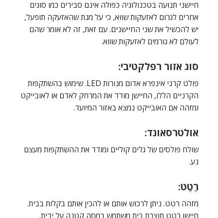
חיישני תנועה בטכנולוגיה כפולה אינם סבירים כמו סוגים
אחרים לגרום לאזעקות שווא, כי על מנת שהאזעקה תופעל,
יש להכשיל את שני החיישנים. עם זאת, זה לא אומר שהם
לעולם לא גורמים לאזעקות שווא.
סוג אזור רפלקטיבי:
פולט קרני אינפרא אדום מנורות LED. שימוש בהשתקפות
הקרניים הללו, החיישן מודד את המרחק לאדם או לאובייקט
ומזהה אם האובייקט נמצא באזור המיועד.
אולטרסאונד:
שולח פולסים של גלים קוליים ומודד את ההשתקפות מעצם
נע.
רֶטֶט:
מזהה רטט. ניתן לרכוש אותם או להכין אותם בקלות בבית.
חיישן רטט תוצרת בית משתמש במסה קטנה על ידית,