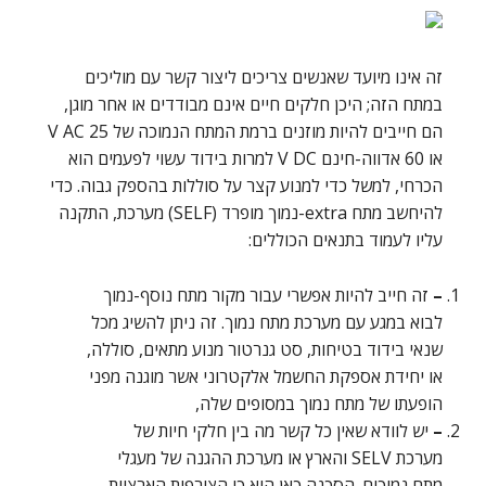
זה אינו מיועד שאנשים צריכים ליצור קשר עם מוליכים
במתח הזה; היכן חלקים חיים אינם מבודדים או אחר מוגן,
הם חייבים להיות מוזנים ברמת המתח הנמוכה של 25 V AC
או 60 אדווה-חינם V DC למרות בידוד עשוי לפעמים הוא
הכרחי, למשל כדי למנוע קצר על סוללות בהספק גבוה. כדי
להיחשב מתח extra-נמוך מופרד (SELF) מערכת, התקנה
עליו לעמוד בתנאים הכוללים:
–
זה חייב להיות אפשרי עבור מקור מתח נוסף-נמוך
לבוא במגע עם מערכת מתח נמוך. זה ניתן להשיג מכל
שנאי בידוד בטיחות, סט גנרטור מנוע מתאים, סוללה,
או יחידת אספקת החשמל אלקטרוני אשר מוגנה מפני
הופעתו של מתח נמוך במסופים שלה,
–
יש לוודא שאין כל קשר מה בין חלקי חיות של
מערכת SELV והארץ או מערכת ההגנה של מעגלי
מתח נמוכים. הסכנה כאן היא כי הצורפות הארציות