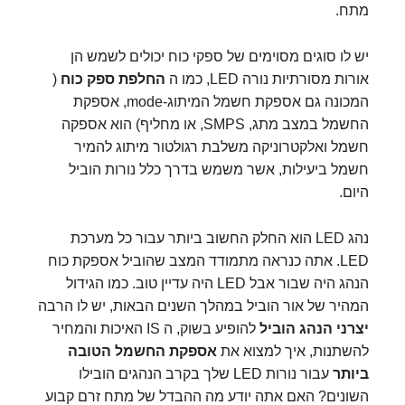
מתח.
יש לו סוגים מסוימים של ספקי כוח יכולים לשמש הן
אורות מסורתיות נורה LED, כמו ה
החלפת ספק כוח
(
המכונה גם אספקת חשמל המיתוג-mode, אספקת
החשמל במצב מתג, SMPS, או מחליף) הוא אספקה ​​
חשמל ואלקטרוניקה משלבת רגולטור מיתוג להמיר
חשמל ביעילות, אשר משמש בדרך כלל נורות הוביל
היום.
נהג LED הוא החלק החשוב ביותר עבור כל מערכת
LED. אתה כנראה מתמודד המצב שהוביל אספקת כוח
הנהג היה שבור אבל LED היה עדיין טוב. כמו הגידול
המהיר של אור הוביל במהלך השנים הבאות, יש לו הרבה
יצרני הנהג הוביל
להופיע בשוק, ה IS האיכות והמחיר
להשתנות, איך למצוא את
אספקת החשמל הטובה
ביותר
עבור נורות LED שלך בקרב הנהגים הובילו
השונים? האם אתה יודע מה ההבדל של מתח זרם קבוע