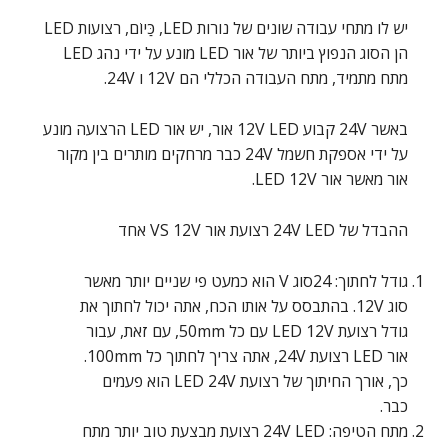
יש לו מתחי עבודה שונים של נורות LED, כַּיוֹם, רצועות LED
הן הסוג הנפוץ ביותר של אור LED מונע על ידי נהג LED
מתח מתמיד, מתח העבודה הכללי הם 12V ו 24V.
באשר 24V קבוע 12V LED אור, יש אור LED הרצועה מונע
על ידי אספקת חשמל 24V כבר מרחקים מותרים בין מקור
אור מאשר אור LED 12V.
ההבדל של 24V LED רצועת אור VS 12V אחד
גודל לחתוך: 24סוג V הוא כמעט פי שניים יותר מאשר
סוג 12V. בהתבסס על אותו הכח, אתה יכול לחתוך את
גודל רצועת LED 12V עם כל 50mm, עם זאת, עבור
אור LED רצועת 24V, אתה צריך לחתוך כל 100mm.
כך, אורך החיתוך של רצועת LED 24V הוא פעמים
כבר.
מתח הטיפה: 24V LED רצועת מבצעת טוב יותר מתח