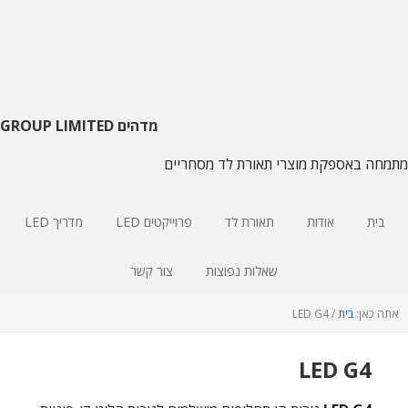
דלג
דלג
דלג
על
צדדי
לתוכן
ראשי
עיקרי
הניווט
העיקרי
מדהים GROUP LIMITED
מתמחה באספקת מוצרי תאורת לד מסחריים
בית
אודות
תאורת לד
פרוייקטים LED
מדריך LED
שאלות נפוצות
צור קשר
אתה כאן:
בית
/
LED G4
LED G4