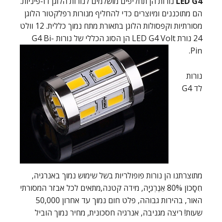
LED G4
נורות הן תחליפים מושלמים לנורות הלוגן דו-פיניות.
הם מתוכננים ומיוצרים כדי להחליף מנורות רפלקטור הלוגן
מסורתיות וקפסולות הלוגן בתאורת מתח נמוך כללית. 12 וולט
24 נורת LED G4 Volt הן הסוג הכללי של נורות G4 Bi-
Pin.
נורות
לד G4
מתוצרתנו הן נורות פופולריות בשל שימוש נמוך באנרגיה,
חִסָכוֹן 80% אֵנֶרְגִיָה, מידה קטנה,מתאים לכל אבזר המסורתי
האור, בהירות גבוהה, פלט חום נמוך עד אחרון 50,000
שעות! ריצה מגניבה, אנרגיה חסכונית, מחיר נמוך הוביל