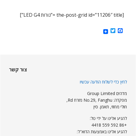
[the-post-grid id=”11206″ title =”נורות LED G4”]
Twitter
Facebook
Sideba
ראשי
צור קשר
לחץ כדי לשלוח הודעה עכשיו
מדהים Group Limited
מפקדה: No.29, Fanghu מזרח Rd,
חולי מחוזי, תאמן. סין
להגיע אלינו על ידי טל:
+86 592 559 4418
להגיע אלינו באמצעות הדוא"ל: