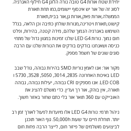
יחידת שטח אורות G4 טובה נורה הלוגן G4 חילוף האנרגיה.
לסוג זה של אור יש אינסוף יישומים,כמו תחת תאורת
הממשלה,אורות פאק,אורות גן,אור בבית,תאורת
קישוט,תאורת ויטרינה,מנורות שולחן כתיבה וכן הלאה, בגלל
השימוש באנרגיה הנמוך שלהם, מידה קטנה, בהירות, ופלט
חום נמוך. נורות LED G4 שלנו זמינות במגוון גדול של מתחי
כניסה ושאנחנו בודקים בודקים את הנורות שלנו עם הרבה
סוגים שונים של חשמל מספק.
מקור אור: אנו לאמץ נוריות SMD בהירות גבוהה, גודל שבב
LED באיכות האחרונה 2835, 3014, 5050, 3528, 5730 ו
LED COB. אנו מספקים CRI גבוהה, יעילות גבוהה, גבוהה
תאורה, אין בוהק, אור רך ועדין. כדי מושלם להציג את
האובייקט עם 360 תואר אור בלי כתם שחור באזור חשוך.
ניהול תרמי: נורות LED G4 אלו מיועדות לפעול לאורך זמן רב
יותר. תוחלת חיים עד שעות 50,000h. גוף האור תוכנן
לביצועים מושלמים של פיזור חום, לייצר הרבה פחות חום