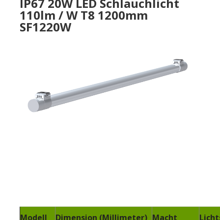
IP67 20W LED Schlauchlicht
110lm / W T8 1200mm
SF1220W
Modell
Dimension (Millimeter)
Macht
Licht