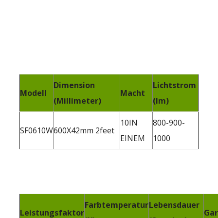
Dimension
Lichtstrom
Modell
Macht
(Millimeter)
(lm)
10IN
800-900-
SF0610W
600X42mm 2feet
EINEM
1000
Farbtemperatur
Lebensdauer
Leistungsfaktor
Gar