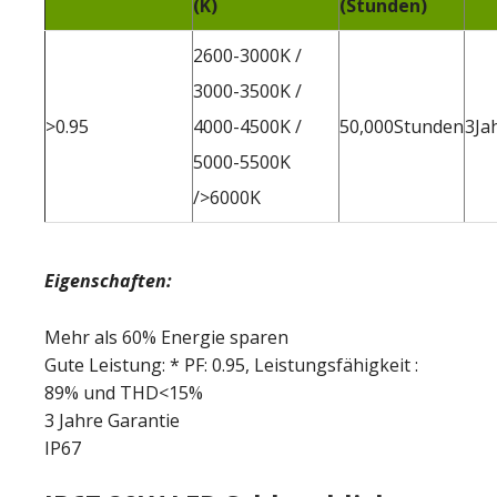
(K)
(Stunden)
2600-3000K /
3000-3500K /
>0.95
4000-4500K /
50,000Stunden
3Ja
5000-5500K
/>6000K
Eigenschaften:
Mehr als 60% Energie sparen
Gute Leistung: * PF: 0.95, Leistungsfähigkeit :
89% und THD<15%
3 Jahre Garantie
IP67