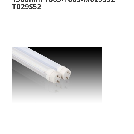
T029S52