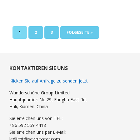
SEITE
SEITE
SEITE
GEHE
1
2
3
FOLGESEITE »
ZU
Primary
Sidebar
KONTAKTIEREN SIE UNS
Klicken Sie auf Anfrage zu senden jetzt
Wunderschöne Group Limited
Hauptquartier: No.29, Fanghu East Rd,
Huli, Xiamen. China
Sie erreichen uns von TEL:
+86 592 559 4418
Sie erreichen uns per E-Mail:
ledlight@saving-star.com