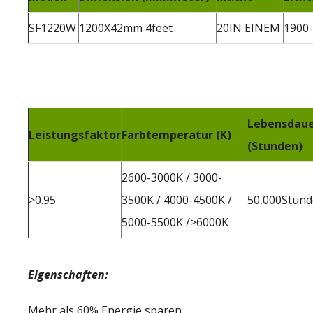
SF1220W
1200X42mm 4feet
20IN EINEM
1900
Lebensdau
Leistungsfaktor
Farbtemperatur (K)
(Stunden)
2600-3000K / 3000-
>0.95
3500K / 4000-4500K /
50,000Stun
5000-5500K />6000K
Eigenschaften:
Mehr als 60% Energie sparen