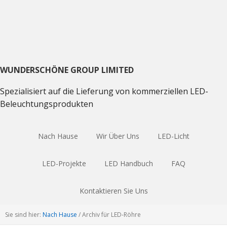
Direkt
Direkt
Direkt
zum
zum
zum
Hauptnavigation
Inhalt
Haupt
Sidebar
WUNDERSCHÖNE GROUP LIMITED
Spezialisiert auf die Lieferung von kommerziellen LED-
Beleuchtungsprodukten
Nach Hause
Wir Über Uns
LED-Licht
LED-Projekte
LED Handbuch
FAQ
Kontaktieren Sie Uns
Sie sind hier:
Nach Hause
/
Archiv für LED-Röhre