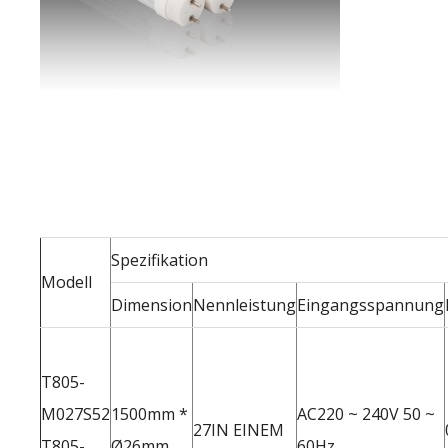
Spezifikation
Modell
Dimension
Nennleistung
Eingangsspannung
T805-
M027S52
1500mm *
AC220 ~ 240V 50 ~
27IN EINEM
T805-
Ø26mm
60Hz