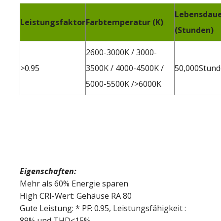
Lebensdau
Leistungsfaktor
Farbtemperatur (K)
(Stunden)
2600-3000K / 3000-
>0.95
3500K / 4000-4500K /
50,000Stun
5000-5500K />6000K
Eigenschaften:
Mehr als 60% Energie sparen
High CRI-Wert: Gehäuse RA 80
Gute Leistung: * PF: 0.95, Leistungsfähigkeit :
89% und THD<15%