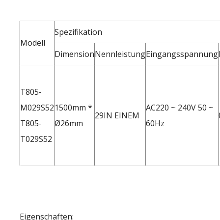
Spezifikation
Modell
Dimension
Nennleistung
Eingangsspannung
T805-
M029S52
1500mm *
AC220 ~ 240V 50 ~
29IN EINEM
T805-
Ø26mm
60Hz
T029S52
Eigenschaften: