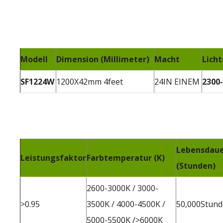
Modell
Dimension (Millimeter)
Macht
Licht
SF1224W
1200X42mm 4feet
24IN EINEM
2300
Lebensdau
Leistungsfaktor
Farbtemperatur (K)
(Stunden)
2600-3000K / 3000-
>0.95
3500K / 4000-4500K /
50,000Stun
5000-5500K />6000K