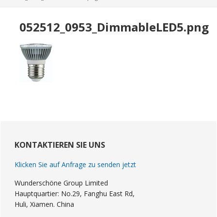
052512
_0953_DimmableLED5.png
Primary
Sidebar
KONTAKTIEREN SIE UNS
Klicken Sie auf Anfrage zu senden jetzt
Wunderschöne Group Limited
Hauptquartier: No.29, Fanghu East Rd,
Huli, Xiamen. China