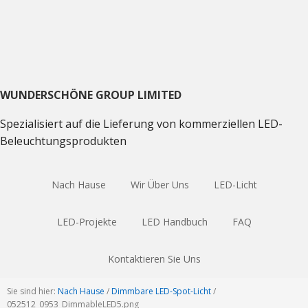
Direkt
Direkt
Direkt
zum
zum
zum
Hauptnavigation
Inhalt
Haupt
Sidebar
WUNDERSCHÖNE GROUP LIMITED
Spezialisiert auf die Lieferung von kommerziellen LED-
Beleuchtungsprodukten
Nach Hause
Wir Über Uns
LED-Licht
LED-Projekte
LED Handbuch
FAQ
Kontaktieren Sie Uns
Sie sind hier:
Nach Hause
/
Dimmbare LED-Spot-Licht
/
052512
_0953_DimmableLED5.png