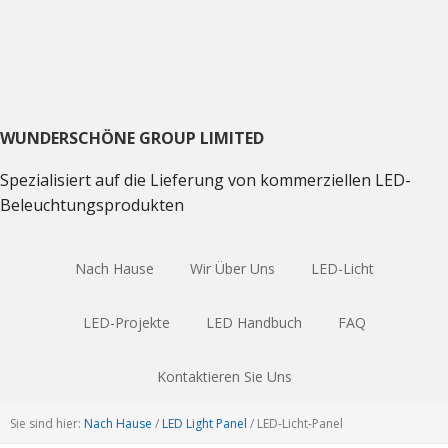
Direkt
Direkt
Direkt
zum
zum
zum
Hauptnavigation
Inhalt
Haupt
Sidebar
WUNDERSCHÖNE GROUP LIMITED
Spezialisiert auf die Lieferung von kommerziellen LED-
Beleuchtungsprodukten
Nach Hause
Wir Über Uns
LED-Licht
LED-Projekte
LED Handbuch
FAQ
Kontaktieren Sie Uns
Sie sind hier:
Nach Hause
/
LED Light Panel
/
LED-Licht-Panel