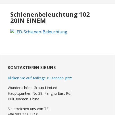
Schienenbeleuchtung 102
20IN EINEM
Primary
Sidebar
KONTAKTIEREN SIE UNS
Klicken Sie auf Anfrage zu senden jetzt
Wunderschöne Group Limited
Hauptquartier: No.29, Fanghu East Rd,
Huli, Xiamen. China
Sie erreichen uns von TEL:
+86 592 559 4418