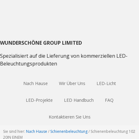
Direkt
Direkt
Direkt
zum
zum
zum
Hauptnavigation
Inhalt
Haupt
Sidebar
WUNDERSCHÖNE GROUP LIMITED
Spezialisiert auf die Lieferung von kommerziellen LED-
Beleuchtungsprodukten
Nach Hause
Wir Über Uns
LED-Licht
LED-Projekte
LED Handbuch
FAQ
Kontaktieren Sie Uns
Sie sind hier:
Nach Hause
/
Schienenbeleuchtung
/
Schienenbeleuchtung 102
20IN EINEM