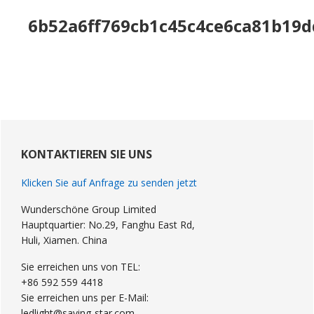
6
b52a6ff769cb1c45c4ce6ca81b19d
Primary
Sidebar
KONTAKTIEREN SIE UNS
Klicken Sie auf Anfrage zu senden jetzt
Wunderschöne Group Limited
Hauptquartier: No.29, Fanghu East Rd,
Huli, Xiamen. China
Sie erreichen uns von TEL:
+86 592 559 4418
Sie erreichen uns per E-Mail:
ledlight@saving-star.com