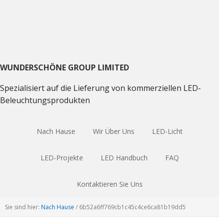
Direkt
Direkt
Direkt
zum
zum
zum
Hauptnavigation
Inhalt
Haupt
Sidebar
WUNDERSCHÖNE GROUP LIMITED
Spezialisiert auf die Lieferung von kommerziellen LED-
Beleuchtungsprodukten
Nach Hause
Wir Über Uns
LED-Licht
LED-Projekte
LED Handbuch
FAQ
Kontaktieren Sie Uns
Sie sind hier:
Nach Hause
/
6
b52a6ff769cb1c45c4ce6ca81b19dd5