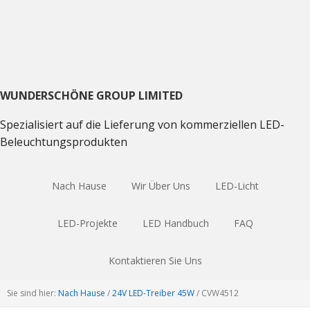
Direkt
Direkt
Direkt
zum
zum
zum
Hauptnavigation
Inhalt
Haupt
Sidebar
WUNDERSCHÖNE GROUP LIMITED
Spezialisiert auf die Lieferung von kommerziellen LED-
Beleuchtungsprodukten
Nach Hause
Wir Über Uns
LED-Licht
LED-Projekte
LED Handbuch
FAQ
Kontaktieren Sie Uns
Sie sind hier:
Nach Hause
/
24V LED-Treiber 45W
/
CVW4512