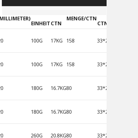
N.W /
G. W /
GRÖSSE / C
MILLIMETER)
MENGE/CTN
EINHEIT
CTN
TN(CM)
20
100G
17KG
158
33*23.5*29.5
20
100G
17KG
158
33*23.5*29.5
20
180G
16.7KG
80
33*23.5*29.5
20
180G
16.7KG
80
33*23.5*29.5
20
260G
20.8KG
80
33*23.5*29.5