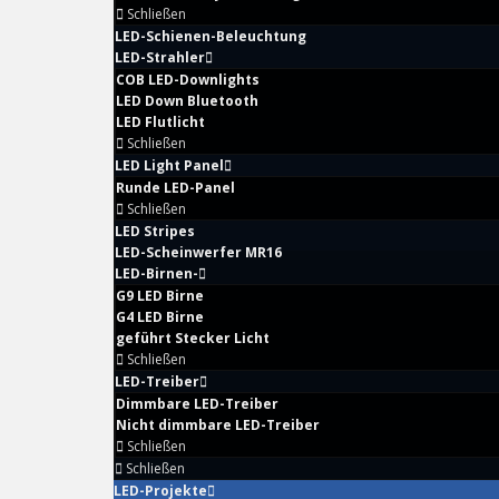
Schließen
LED-Schienen-Beleuchtung
LED-Strahler
COB LED-Downlights
LED Down Bluetooth
LED Flutlicht
Schließen
LED Light Panel
Runde LED-Panel
Schließen
LED Stripes
LED-Scheinwerfer MR16
LED-Birnen-
G9 LED Birne
G4 LED Birne
geführt Stecker Licht
Schließen
LED-Treiber
Dimmbare LED-Treiber
Nicht dimmbare LED-Treiber
Schließen
Schließen
LED-Projekte