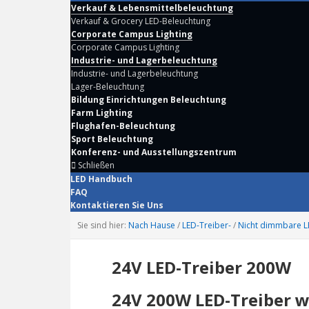
Verkauf & Lebensmittelbeleuchtung
Verkauf & Grocery LED-Beleuchtung
Corporate Campus Lighting
Corporate Campus Lighting
Industrie- und Lagerbeleuchtung
Industrie- und Lagerbeleuchtung
Lager-Beleuchtung
Bildung Einrichtungen Beleuchtung
Farm Lighting
Flughafen-Beleuchtung
Sport Beleuchtung
Konferenz- und Ausstellungszentrum
Schließen
LED Handbuch
FAQ
Kontaktieren Sie Uns
Sie sind hier:
Nach Hause
/
LED-Treiber-
/
Nicht dimmbare L
24V LED-Treiber 200W
24V 200W LED-Treiber w