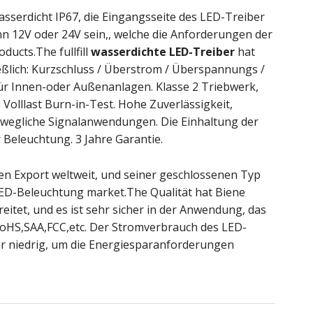
asserdicht IP67, die Eingangsseite des LED-Treiber
nn 12V oder 24V sein,, welche die Anforderungen der
ucts.The fullfill
wasserdichte LED-Treiber
hat
ießlich: Kurzschluss / Überstrom / Überspannungs /
ür Innen-oder Außenanlagen. Klasse 2 Triebwerk,
Volllast Burn-in-Test. Hohe Zuverlässigkeit,
wegliche Signalanwendungen. Die Einhaltung der
 Beleuchtung. 3 Jahre Garantie.
den Export weltweit, und seiner geschlossenen Typ
D-Beleuchtung market.The Qualität hat Biene
itet, und es ist sehr sicher in der Anwendung, das
oHS,SAA,FCC,etc. Der Stromverbrauch des LED-
hr niedrig, um die Energiesparanforderungen