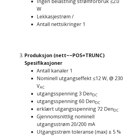
Ingen belastning strømforbruk ≤2.0
W
Lekkasjestrøm /
Antall nettsikringer 1
Produksjon (nett~~POS=TRUNC)
Spesifikasjoner
Antall kanaler 1
Nominell utgangseffekt ≤12 W, @ 230
V
AC
utgangsspenning 3 Den
DC
utgangsspenning 60 Den
DC
erklært utgangsspenning 72 Den
DC
Gjennomsnittlig nominell
utgangsstrøm 20/200 mA
Utgangsstrøm toleranse (max) ± 5 %