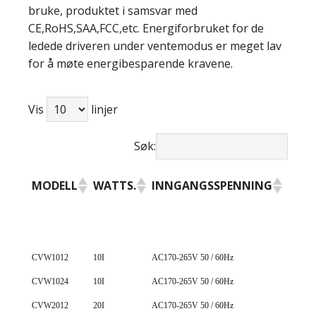
bruke, produktet i samsvar med
CE,RoHS,SAA,FCC,etc. Energiforbruket for de
ledede driveren under ventemodus er meget lav
for å møte energibesparende kravene.
Vis
linjer
Søk:
MODELL
WATTS.
INNGANGSSPENNING
UTG
SPE
MODELL
WATTS.
INNGANGSSPENNING
UTG
CVW1012
10I
AC170-265V 50 / 60Hz
12V ± 
SPE
CVW1024
10I
AC170-265V 50 / 60Hz
24V ± 
CVW2012
20I
AC170-265V 50 / 60Hz
12V ± 