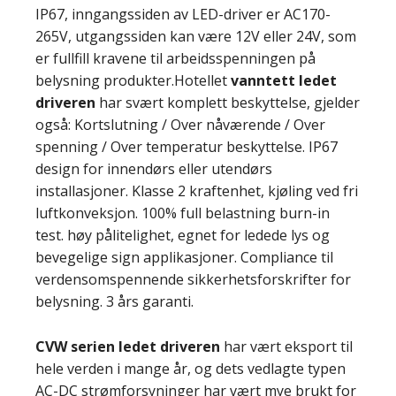
IP67, inngangssiden av LED-driver er AC170-
265V, utgangssiden kan være 12V eller 24V, som
er fullfill kravene til arbeidsspenningen på
belysning produkter.Hotellet
vanntett ledet
driveren
har svært komplett beskyttelse, gjelder
også: Kortslutning / Over nåværende / Over
spenning / Over temperatur beskyttelse. IP67
design for innendørs eller utendørs
installasjoner. Klasse 2 kraftenhet, kjøling ved fri
luftkonveksjon. 100% full belastning burn-in
test. høy pålitelighet, egnet for ledede lys og
bevegelige sign applikasjoner. Compliance til
verdensomspennende sikkerhetsforskrifter for
belysning. 3 års garanti.
CVW serien
ledet driveren
har vært eksport til
hele verden i mange år, og dets vedlagte typen
AC-DC strømforsyninger har vært mye brukt for