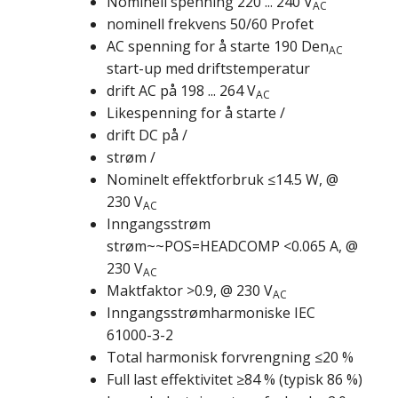
Nominell spenning 220 ... 240 V
AC
nominell frekvens 50/60 Profet
AC spenning for å starte 190 Den
AC
start-up med driftstemperatur
drift AC på 198 ... 264 V
AC
Likespenning for å starte /
drift DC på /
strøm /
Nominelt effektforbruk ≤14.5 W, @
230 V
AC
Inngangsstrøm
strøm~~POS=HEADCOMP <0.065 A, @
230 V
AC
Maktfaktor >0.9, @ 230 V
AC
Inngangsstrømharmoniske IEC
61000-3-2
Total harmonisk forvrengning ≤20 %
Full last effektivitet ≥84 % (typisk 86 %)