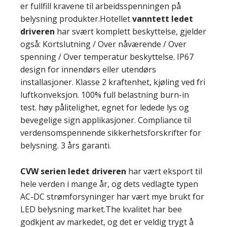
er fullfill kravene til arbeidsspenningen på
belysning produkter.Hotellet
vanntett ledet
driveren
har svært komplett beskyttelse, gjelder
også: Kortslutning / Over nåværende / Over
spenning / Over temperatur beskyttelse. IP67
design for innendørs eller utendørs
installasjoner. Klasse 2 kraftenhet, kjøling ved fri
luftkonveksjon. 100% full belastning burn-in
test. høy pålitelighet, egnet for ledede lys og
bevegelige sign applikasjoner. Compliance til
verdensomspennende sikkerhetsforskrifter for
belysning. 3 års garanti.
CVW serien
ledet driveren
har vært eksport til
hele verden i mange år, og dets vedlagte typen
AC-DC strømforsyninger har vært mye brukt for
LED belysning market.The kvalitet har bee
godkjent av markedet, og det er veldig trygt å