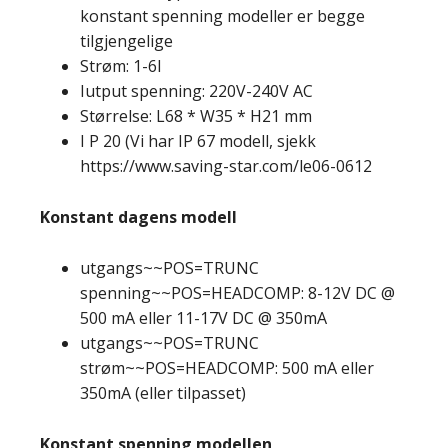
konstant spenning modeller er begge
tilgjengelige
Strøm: 1-6I
Iutput spenning: 220V-240V AC
Størrelse: L68 * W35 * H21 mm
I P 20 (Vi har IP 67 modell, sjekk
https://www.saving-star.com/le06-0612
Konstant dagens modell
utgangs~~POS=TRUNC
spenning~~POS=HEADCOMP: 8-12V DC @
500 mA eller 11-17V DC @ 350mA
utgangs~~POS=TRUNC
strøm~~POS=HEADCOMP: 500 mA eller
350mA (eller tilpasset)
Konstant spenning modellen