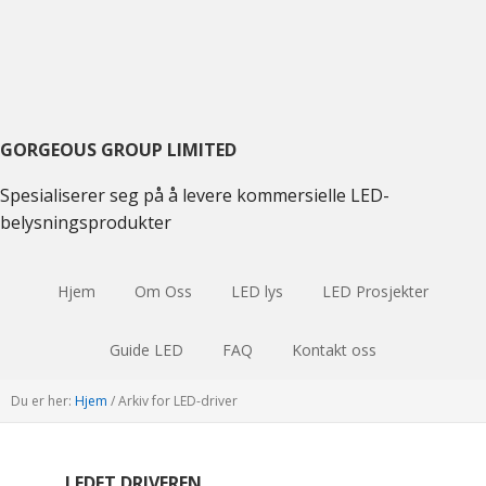
Skift
Gå
Hopp
til
til
til
hovednavigasjon
hovedinnhold
hoved
sidebar
GORGEOUS GROUP LIMITED
Spesialiserer seg på å levere kommersielle LED-
belysningsprodukter
Hjem
Om Oss
LED lys
LED Prosjekter
Guide LED
FAQ
Kontakt oss
Du er her:
Hjem
/
Arkiv for LED-driver
LEDET DRIVEREN