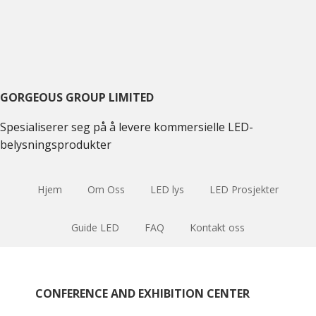
Skift
Gå
til
til
hovednavigasjon
hovedinnhold
GORGEOUS GROUP LIMITED
Spesialiserer seg på å levere kommersielle LED-
belysningsprodukter
Hjem
Om Oss
LED lys
LED Prosjekter
Guide LED
FAQ
Kontakt oss
CONFERENCE AND EXHIBITION CENTER