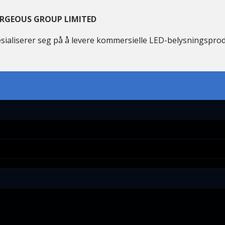
RGEOUS GROUP LIMITED
sialiserer seg på å levere kommersielle LED-belysningspro