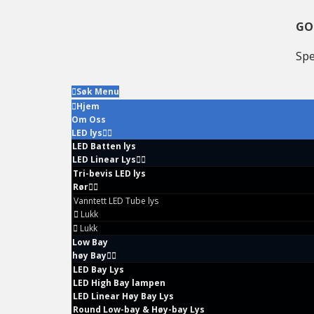
Skift
Gå
Hopp
til
til
til
GO
hovednavigasjon
hovedinnhold
hoved
Spe
sidebar
Søk Menu
Hjem
Om Oss
LED lys
LED Batten lys
LED Linear Lys
Tri-bevis LED lys
Rør
Vanntett LED Tube lys
Lukk
Lukk
Low Bay
høy Bay
LED Bay Lys
LED High Bay lampen
LED Linear Høy Bay Lys
Round Low-bay & Høy-bay Lys