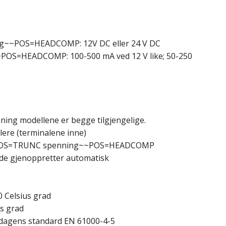
~~POS=HEADCOMP: 12V DC eller 24 V DC
S=HEADCOMP: 100-500 mA ved 12 V like; 50-250
ing modellene er begge tilgjengelige.
lere (terminalene inne)
~~POS=TRUNC spenning~~POS=HEADCOMP
de gjenoppretter automatisk
 Celsius grad
us grad
dagens standard EN 61000-4-5