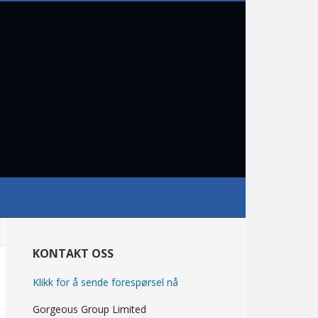
primær
Sidebar
KONTAKT OSS
Klikk for å sende forespørsel nå
Gorgeous Group Limited