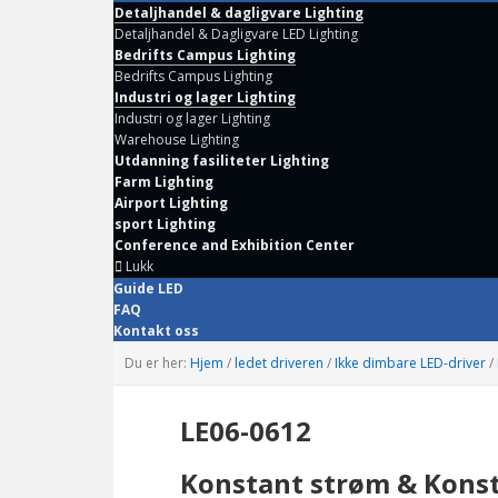
Detaljhandel & dagligvare Lighting
Detaljhandel & Dagligvare LED Lighting
Bedrifts Campus Lighting
Bedrifts Campus Lighting
Industri og lager Lighting
Industri og lager Lighting
Warehouse Lighting
Utdanning fasiliteter Lighting
Farm Lighting
Airport Lighting
sport Lighting
Conference and Exhibition Center
Lukk
Guide LED
FAQ
Kontakt oss
Du er her:
Hjem
/
ledet driveren
/
Ikke dimbare LED-driver
/
LE06-0612
Konstant strøm & Konst