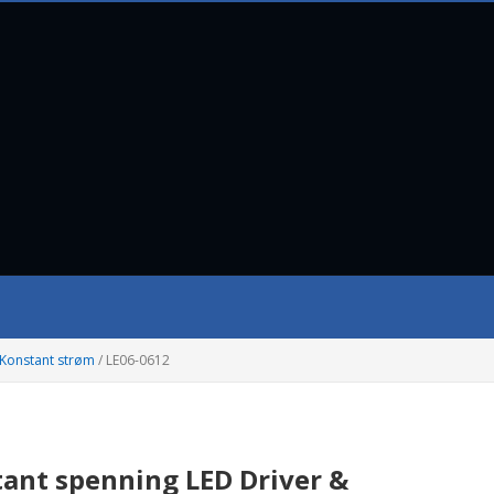
Konstant strøm
/
LE06-0612
ant spenning LED Driver &