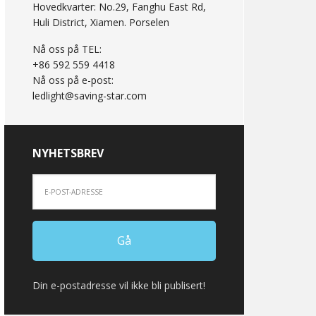
Hovedkvarter: No.29, Fanghu East Rd,
Huli District, Xiamen. Porselen
Nå oss på TEL:
+86 592 559 4418
Nå oss på e-post:
ledlight@saving-star.com
NYHETSBREV
Din e-postadresse vil ikke bli publisert!