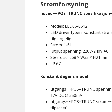
Strømforsyning
hoved~~POS=TRUNC spesifikasjo
Modell: LED06-0612
LED driver typen: Konstant strø
tilgjengelige
Strøm: 1-6I
Iutput spenning: 220V-240V AC
Størrelse: L68 * W35 * H21 mm
I P 67
Konstant dagens modell
utgangs~~POS=TRUNC spenning
17V DC @ 350mA
utgangs~~POS=TRUNC strøm~~P
tilpasset)