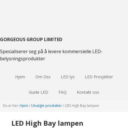
Skift
Gå
Hopp
til
til
til
hovednavigasjon
hovedinnhold
hoved
sidebar
GORGEOUS GROUP LIMITED
Spesialiserer seg på å levere kommersielle LED-
belysningsprodukter
Hjem
Om Oss
LED lys
LED Prosjekter
Guide LED
FAQ
Kontakt oss
Du er her:
Hjem
/
Utvalgte produkter
/
LED High Bay lampen
LED High Bay lampen