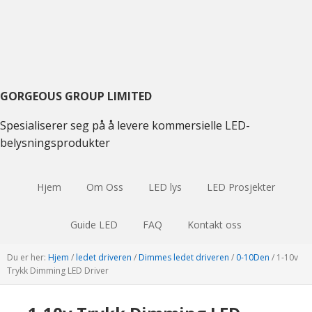
Skift
Gå
Hopp
til
til
til
hovednavigasjon
hovedinnhold
hoved
sidebar
GORGEOUS GROUP LIMITED
Spesialiserer seg på å levere kommersielle LED-
belysningsprodukter
Hjem
Om Oss
LED lys
LED Prosjekter
Guide LED
FAQ
Kontakt oss
Du er her:
Hjem
/
ledet driveren
/
Dimmes ledet driveren
/
0-10Den
/
1-10v
Trykk Dimming LED Driver