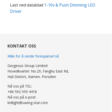
Last ned datablad
1-10v & Push Dimming LED
Driver
primær
Sidebar
KONTAKT OSS
Klikk for å sende forespørsel nå
Gorgeous Group Limited
Hovedkvarter: No.29, Fanghu East Rd,
Huli District, Xiamen. Porselen
Nå oss på TEL:
+86 592 559 4418
Nå oss på e-post:
ledlight@saving-star.com