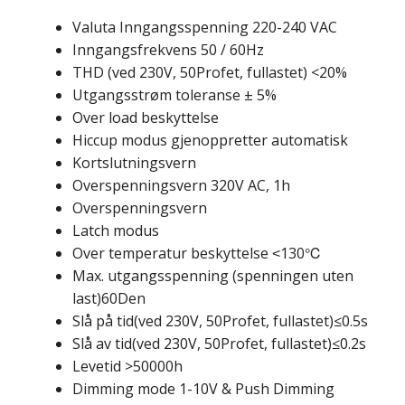
Valuta Inngangsspenning 220-240 VAC
Inngangsfrekvens 50 / 60Hz
THD (ved 230V, 50Profet, fullastet) <20%
Utgangsstrøm toleranse ± 5%
Over load beskyttelse
Hiccup modus gjenoppretter automatisk
Kortslutningsvern
Overspenningsvern 320V AC, 1h
Overspenningsvern
Latch modus
Over temperatur beskyttelse
130℃
<
Max. utgangsspenning (spenningen uten
last)60Den
Slå på tid(ved 230V, 50Profet, fullastet)≤0.5s
Slå av tid(ved 230V, 50Profet, fullastet)≤0.2s
Levetid >50000h
Dimming mode 1-10V & Push Dimming