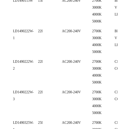
MODELL
WATTS.
SPENNING
COLOR
LED
LD1490115W
15I
AC200-240V
2700K
BRIDGE
3000K
V10 COB
TEMP.
BRAN
4000K
LED
5000K
LD1490222W-
22I
AC200-240V
2700K
BRIDGE
1
3000K
V13 COB
4000K
LED
5000K
LD1490222W-
22I
AC200-240V
2700K
CREE 15
2
3000K
COB LE
4000K
5000K
LD1490222W-
22I
AC200-240V
2700K
CREE 18
3
3000K
COB LE
4000K
5000K
LD1490325W-
25I
AC200-240V
2700K
CREE 15