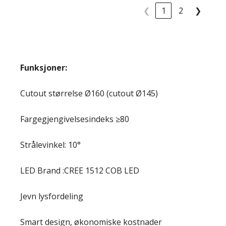
❮
1
2
❯
Funksjoner:
Cutout størrelse Ø160 (cutout Ø145)
Fargegjengivelsesindeks ≥80
Strålevinkel: 10°
LED Brand :CREE 1512 COB LED
Jevn lysfordeling
Smart design, økonomiske kostnader