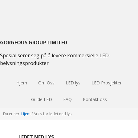
Skift
Gå
Hopp
til
til
til
hovednavigasjon
hovedinnhold
hoved
sidebar
GORGEOUS GROUP LIMITED
Spesialiserer seg på å levere kommersielle LED-
belysningsprodukter
Hjem
Om Oss
LED lys
LED Prosjekter
Guide LED
FAQ
Kontakt oss
Du er her:
Hjem
/
Arkiv for ledet ned lys
LEDET NED LYS