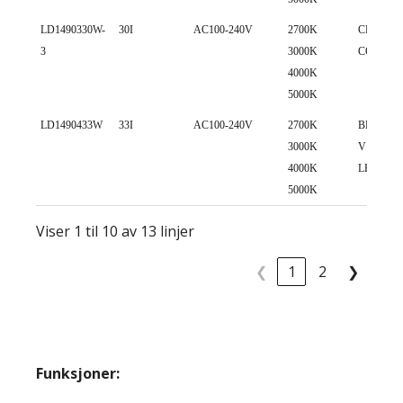
LD1490330W-
30I
AC100-240V
2700K
CREE 15
3
3000K
COB LE
4000K
5000K
LD1490433W
33I
AC100-240V
2700K
BRIDGE
3000K
V13 COB
4000K
LED
5000K
Viser 1 til 10 av 13 linjer
❮
1
2
❯
Funksjoner: