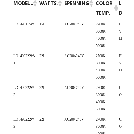
MODELL
WATTS.
SPENNING
COLOR
LED
TEMP.
BRAN
MODELL
WATTS.
SPENNING
COLOR
LED
LD1490115W
15I
AC200-240V
2700K
BRIDGE
3000K
V10 COB
TEMP.
BRAN
4000K
LED
5000K
LD1490222W-
22I
AC200-240V
2700K
BRIDGE
1
3000K
V13 COB
4000K
LED
5000K
LD1490222W-
22I
AC200-240V
2700K
CREE 15
2
3000K
COB LE
4000K
5000K
LD1490222W-
22I
AC200-240V
2700K
CREE 18
3
3000K
COB LE
4000K