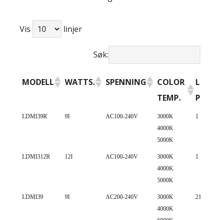
Vis
linjer
Søk:
MODELL
WATTS.
SPENNING
COLOR
LED
TEMP.
PCS
MODELL
WATTS.
SPENNING
COLOR
LED
LDMI39R
9I
AC100-240V
3000K
1
4000K
TEMP.
PCS
5000K
LDMI312R
12I
AC100-240V
3000K
1
4000K
5000K
LDMI39
9I
AC200-240V
3000K
21
4000K