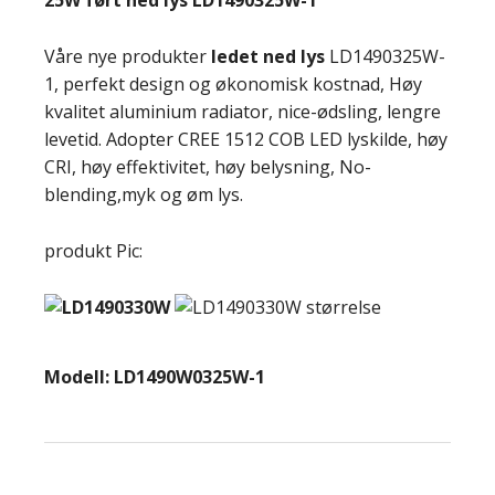
25W ført ned lys LD1490325W-1
Våre nye produkter
ledet ned lys
LD1490325W-
1, perfekt design og økonomisk kostnad, Høy
kvalitet aluminium radiator, nice-ødsling, lengre
levetid. Adopter CREE 1512 COB LED lyskilde, høy
CRI, høy effektivitet, høy belysning, No-
blending,myk og øm lys.
produkt Pic:
Modell: LD1490W0325W-1