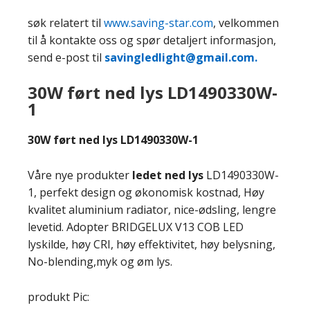
søk relatert til
www.saving-star.com
,
velkommen
til å kontakte oss og spør detaljert informasjon,
send e-post til
savingledlight@gmail.com.
30W ført ned lys LD1490330W-
1
30W ført ned lys LD1490330W-1
Våre nye produkter
ledet ned lys
LD1490330W-
1, perfekt design og økonomisk kostnad, Høy
kvalitet aluminium radiator, nice-ødsling, lengre
levetid. Adopter BRIDGELUX V13 COB LED
lyskilde, høy CRI, høy effektivitet, høy belysning,
No-blending,myk og øm lys.
produkt Pic: