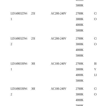
5000K
LD1490325W-
25I
AC200-240V
2700K
CREE 15
1
3000K
COB LE
4000K
5000K
LD1490325W-
25I
AC200-240V
2700K
CREE 18
2
3000K
COB LE
4000K
5000K
LD1490330W-
30I
AC100-240V
2700K
BRIDGE
1
3000K
V13 COB
4000K
LED
5000K
LD1490330W-
30I
AC100-240V
2700K
CREE 18
2
3000K
COB LE
4000K
5000K