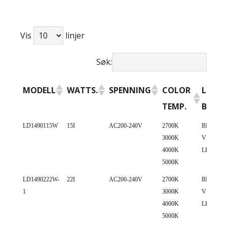
Vis
linjer
Søk:
MODELL
WATTS.
SPENNING
COLOR
LED
TEMP.
BRAN
MODELL
WATTS.
SPENNING
COLOR
LED
LD1490115W
15I
AC200-240V
2700K
BRIDGE
3000K
V10 COB
TEMP.
BRAN
4000K
LED
5000K
LD1490222W-
22I
AC200-240V
2700K
BRIDGE
1
3000K
V13 COB
4000K
LED
5000K