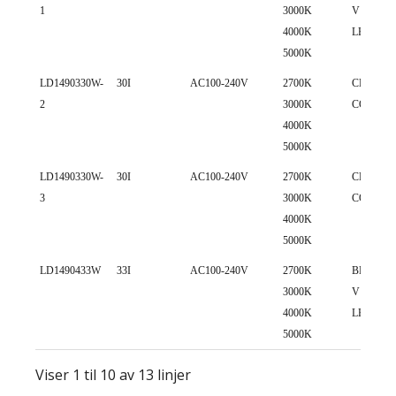
1
3000K
V13 COB
4000K
LED
5000K
LD1490330W-
30I
AC100-240V
2700K
CREE 18
2
3000K
COB LE
4000K
5000K
LD1490330W-
30I
AC100-240V
2700K
CREE 15
3
3000K
COB LE
4000K
5000K
LD1490433W
33I
AC100-240V
2700K
BRIDGE
3000K
V13 COB
4000K
LED
5000K
Viser 1 til 10 av 13 linjer