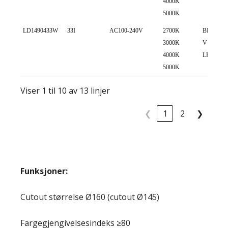
4000K
5000K
LD1490433W
33I
AC100-240V
2700K
BRIDGE
3000K
V13 COB
4000K
LED
5000K
Viser 1 til 10 av 13 linjer
❮
1
2
❯
Funksjoner:
Cutout størrelse Ø160 (cutout Ø145)
Fargegjengivelsesindeks ≥80