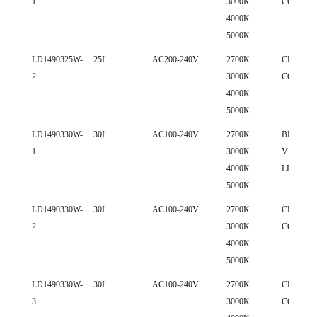
1
3000K
COB LE
4000K
5000K
LD1490325W-
25I
AC200-240V
2700K
CREE 18
2
3000K
COB LE
4000K
5000K
LD1490330W-
30I
AC100-240V
2700K
BRIDGE
1
3000K
V13 COB
4000K
LED
5000K
LD1490330W-
30I
AC100-240V
2700K
CREE 18
2
3000K
COB LE
4000K
5000K
LD1490330W-
30I
AC100-240V
2700K
CREE 15
3
3000K
COB LE