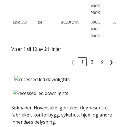
4000K
5000K
LDMI515
15I
AC200-240V
3000K
36
4000K
6000K
Viser 1 til 10 av 21 linjer
❮
1
2
3
❯
Søknader: Hovedsakelig brukes i kjøpesentre,
fabrikker, kontorbygg, sykehus, hjem og andre
innendørs belysning.