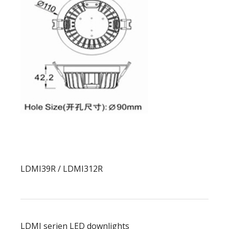
LDMI39R / LDMI312R
LDMI serien LED downlights