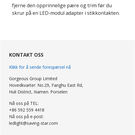
fjerne den opprinnelige pære og trim før du
skrur på en LED-modul adapter i stikkontakten.
primær
Sidebar
KONTAKT OSS
Klikk for å sende forespørsel nå
Gorgeous Group Limited
Hovedkvarter: No.29, Fanghu East Rd,
Huli District, Xiamen. Porselen
Nå oss på TEL:
+86 592 559 4418
Nå oss på e-post:
ledlight@saving-star.com