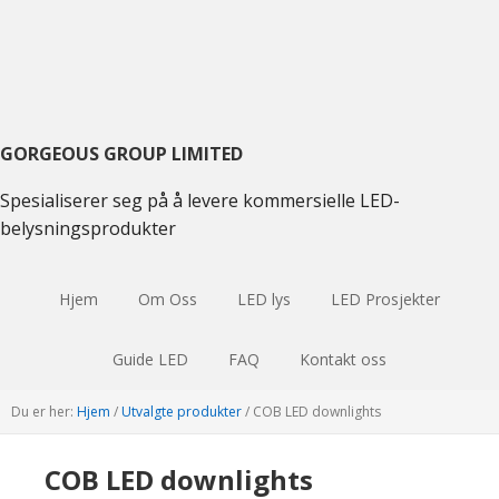
Skift
Gå
Hopp
til
til
til
hovednavigasjon
hovedinnhold
hoved
sidebar
GORGEOUS GROUP LIMITED
Spesialiserer seg på å levere kommersielle LED-
belysningsprodukter
Hjem
Om Oss
LED lys
LED Prosjekter
Guide LED
FAQ
Kontakt oss
Du er her:
Hjem
/
Utvalgte produkter
/
COB LED downlights
COB LED downlights