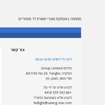
דלג
דלג
דלג
על
צדדי
לתוכן
ראשי
עיקרי
הניווט
מתמחה באספקת מוצרי תאורת לד מסחריים
העיקרי
Sidebar
הראשי
צור קשר
לחץ כדי לשלוח הודעה עכשיו
מדהים Group Limited
מפקדה: No.29, Fanghu מזרח Rd,
חולי מחוזי, תאמן. סין
להגיע אלינו על ידי טל:
+86 592 559 4418
להגיע אלינו באמצעות הדוא"ל:
ledlight@saving-star.com