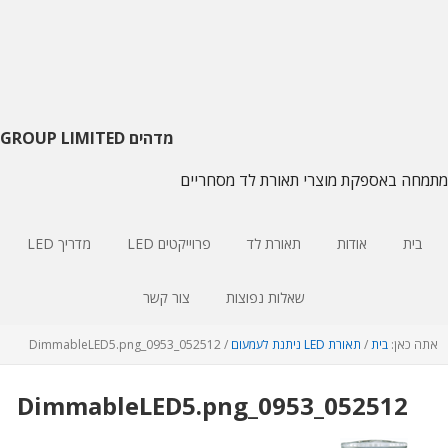
דלג
דלג
דלג
על
צדדי
לתוכן
ראשי
עיקרי
הניווט
העיקרי
מדהים GROUP LIMITED
מתמחה באספקת מוצרי תאורת לד מסחריים
בית
אודות
תאורת לד
פרוייקטים LED
מדריך LED
שאלות נפוצות
צור קשר
אתה כאן:
בית
/
תאורת LED ניתנת לעמעום
/
052512
_0953_DimmableLED5.png
_0953_DimmableLED5.png
052512