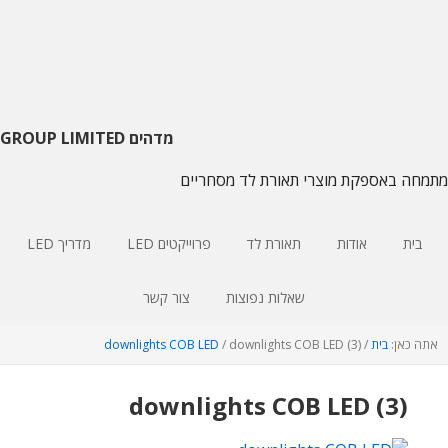
דלג
דלג
דלג
על
צדדי
לתוכן
ראשי
עיקרי
הניווט
העיקרי
מדהים GROUP LIMITED
מתמחה באספקת מוצרי תאורת לד מסחריים
בית
אודות
תאורת לד
פרוייקטים LED
מדריך LED
שאלות נפוצות
צור קשר
אתה כאן:
בית
/
downlights COB LED (3)
/
downlights COB LED
downlights COB LED (3)