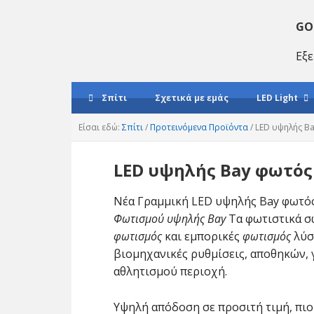
Μετάβαση
Μετάβαση
Μετάβαση
στο
στο
στο
GO
κύριο
κύριο
κύριο
Εξε
πλοήγηση
περιεχόμενο
sidebar
Σπίτι
Σχετικά με εμάς
LED Light
Είσαι εδώ:
Σπίτι
/
Προτεινόμενα Προϊόντα
/
LED υψηλής B
LED υψηλής Bay φωτός
Νέα Γραμμική LED υψηλής Bay φωτός
Φωτισμού υψηλής Bay
Τα φωτιστικά σ
φωτισμός
και εμπορικές
φωτισμός
λύσ
βιομηχανικές ρυθμίσεις, αποθηκών, 
αθλητισμού περιοχή.
Υψηλή απόδοση σε προσιτή τιμή, πιο 