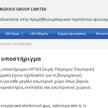
RGEOUS GROUP LIMITED
ιδικεύεται στην προμήθεια εμπορικών προϊόντων φωτισμ
LED Έργα
LED Οδηγός
Συχνές Ερωτήσεις
Επικοιν
ay φωτός υποστήριγμα
 υποστήριγμα
 υποστήριγμα LHP163 Σειρά, Υπέροχος’ Εσωτερική
ώματα έχουν σχεδιαστεί για τη βιομηχανική
η για κάθε μεγάλο εσωτερικό χώρο όπως βαριές
γυμναστήρια, εκκλησίες και εσωτερικούς χώρους
ενεργειακά αποδοτικό φως, καλύτερα από ό, τι