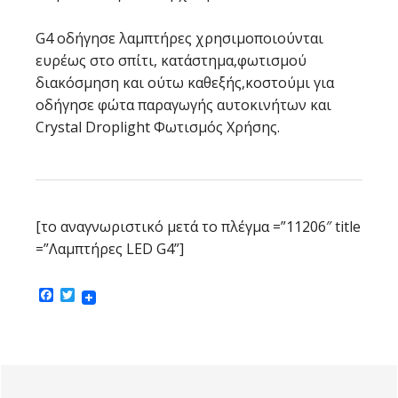
G4 οδήγησε λαμπτήρες χρησιμοποιούνται
ευρέως στο σπίτι, κατάστημα,φωτισμού
διακόσμηση και ούτω καθεξής,κοστούμι για
οδήγησε φώτα παραγωγής αυτοκινήτων και
Crystal Droplight Φωτισμός Χρήσης.
[το αναγνωριστικό μετά το πλέγμα =”11206″ title
=”Λαμπτήρες LED G4”]
Facebook
Twitter
Πρωτοβάθμια