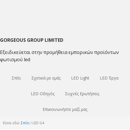
Μετάβαση
Μετάβαση
Μετάβαση
στο
στο
στο
κύριο
κύριο
κύριο
πλοήγηση
περιεχόμενο
sidebar
GORGEOUS GROUP LIMITED
Εξειδικεύεται στην προμήθεια εμπορικών προϊόντων
φωτισμού led
Σπίτι
Σχετικά με εμάς
LED Light
LED Έργα
LED Οδηγός
Συχνές Ερωτήσεις
Επικοινωνήστε μαζί μας
Είσαι εδώ:
Σπίτι
/
LED G4