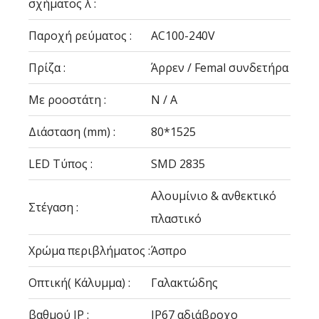
σχήματος λ :
Παροχή ρεύματος :
AC100-240V
Πρίζα :
Άρρεν / Femal συνδετήρα
Με ροοστάτη :
N / A
Διάσταση (mm) :
80*1525
LED Τύπος :
SMD 2835
Αλουμίνιο & ανθεκτικό
Στέγαση :
πλαστικό
Χρώμα περιβλήματος :
Άσπρο
Οπτική( Κάλυμμα) :
Γαλακτώδης
βαθμού IP :
IP67 αδιάβροχο