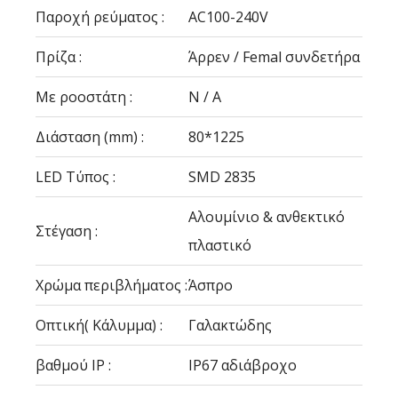
Παροχή ρεύματος :
AC100-240V
Πρίζα :
Άρρεν / Femal συνδετήρα
Με ροοστάτη :
N / A
Διάσταση (mm) :
80*1225
LED Τύπος :
SMD 2835
Αλουμίνιο & ανθεκτικό
Στέγαση :
πλαστικό
Χρώμα περιβλήματος :
Άσπρο
Οπτική( Κάλυμμα) :
Γαλακτώδης
βαθμού IP :
IP67 αδιάβροχο