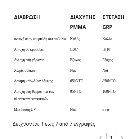
ΔΙΆΒΡΩΣΗ
ΔΙΑΧΎΤΗΣ
ΣΤΈΓΑΣΗ
PMMA
GRP
ΔΙΆΒΡΩΣΗ
ΔΙΑΧΎΤΗΣ
ΣΤΈΓΑΣΗ
αντοχή στην υπεριώδη ακτινοβολία
Καλός
Καλός
PMMA
GRP
Αντοχή σε κρούσεις
IK07
ΙΚ10
Αντοχή στη γήρανση
Εξοχος
Εξοχος
Χωρίς σιλικόνη
Ναί
Ναί
Δοκιμή καλωδίων λάμψης
650ΝΤΟ
850ΝΤΟ
Αντοχή στη θερμότητα των
95ΝΤΟ
160ΝΤΟ
πλαστικών φωτιστικών
Μετάδοση UV
Ναί
α / α
Δείχνοντας 1 εως 7 από 7 εγγραφές
❮
1
❯