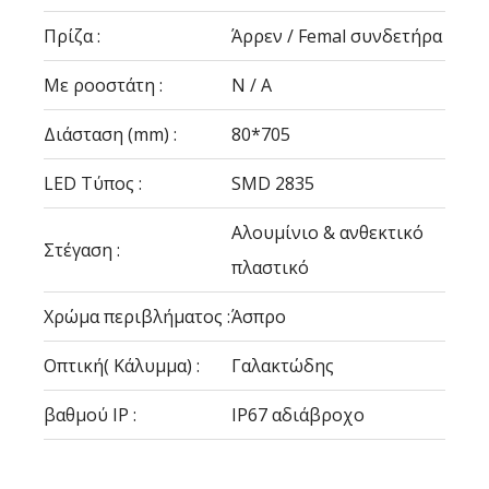
Πρίζα :
Άρρεν / Femal συνδετήρα
Με ροοστάτη :
N / A
Διάσταση (mm) :
80*705
LED Τύπος :
SMD 2835
Αλουμίνιο & ανθεκτικό
Στέγαση :
πλαστικό
Χρώμα περιβλήματος :
Άσπρο
Οπτική( Κάλυμμα) :
Γαλακτώδης
βαθμού IP :
IP67 αδιάβροχο