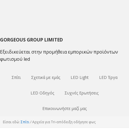
Μετάβαση
Μετάβαση
Μετάβαση
στο
στο
στο
κύριο
κύριο
κύριο
πλοήγηση
περιεχόμενο
sidebar
GORGEOUS GROUP LIMITED
Εξειδικεύεται στην προμήθεια εμπορικών προϊόντων
φωτισμού led
Σπίτι
Σχετικά με εμάς
LED Light
LED Έργα
LED Οδηγός
Συχνές Ερωτήσεις
Επικοινωνήστε μαζί μας
Είσαι εδώ:
Σπίτι
/
Αρχεία για Tri-απόδειξη οδήγησε φως