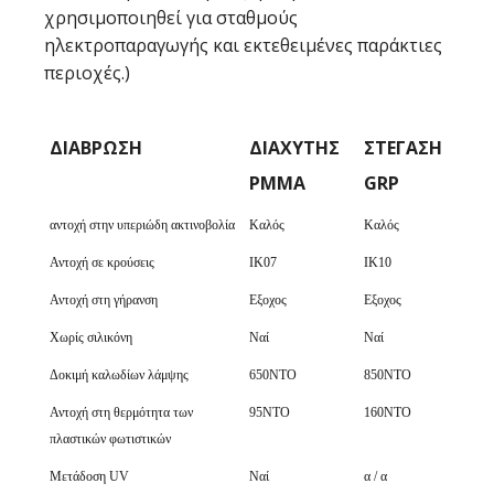
χρησιμοποιηθεί για σταθμούς
ηλεκτροπαραγωγής και εκτεθειμένες παράκτιες
περιοχές.)
ΔΙΆΒΡΩΣΗ
ΔΙΑΧΎΤΗΣ
ΣΤΈΓΑΣΗ
PMMA
GRP
ΔΙΆΒΡΩΣΗ
ΔΙΑΧΎΤΗΣ
ΣΤΈΓΑΣΗ
αντοχή στην υπεριώδη ακτινοβολία
Καλός
Καλός
PMMA
GRP
Αντοχή σε κρούσεις
IK07
ΙΚ10
Αντοχή στη γήρανση
Εξοχος
Εξοχος
Χωρίς σιλικόνη
Ναί
Ναί
Δοκιμή καλωδίων λάμψης
650ΝΤΟ
850ΝΤΟ
Αντοχή στη θερμότητα των
95ΝΤΟ
160ΝΤΟ
πλαστικών φωτιστικών
Μετάδοση UV
Ναί
α / α