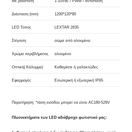
Με ροοστάτη
1-10Vdc / PWM / αντίσταση
Διάσταση (mm)
1200*120*90
LED Τύπος
LEXTAR 2835
Στέγαση
σώμα από αλουμίνιο
Χρώμα περιβλήματος
αλουμίνιο
Οπτική( Κάλυμμα)
Καθαρίστε ή γαλακτώδες
Εφαρμογές
Εσωτερική ή εξωτερική IP65
Παρατήρηση: *τάση εισόδου μπορεί να είναι AC180-528V
Πλεονεκτήματα των LED αδιάβροχο φωτιστικό μας: