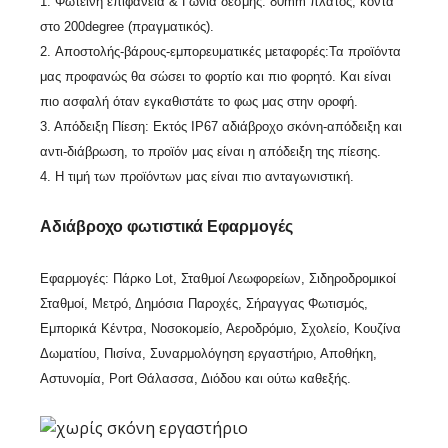
1. Φωτεινή επιφάνεια & Γωνία δέσμης: 80mm πλάτος, κοντά
στο 200degree (πραγματικός).
2. Αποστολής-βάρους-εμπορευματικές μεταφορές:Τα προϊόντα
μας προφανώς θα σώσει το φορτίο και πιο φορητό. Και είναι
πιο ασφαλή όταν εγκαθιστάτε το φως μας στην οροφή.
3. Απόδειξη Πίεση: Εκτός IP67 αδιάβροχο σκόνη-απόδειξη και
αντι-διάβρωση, το προϊόν μας είναι η απόδειξη της πίεσης.
4. Η τιμή των προϊόντων μας είναι πιο ανταγωνιστική.
Αδιάβροχο φωτιστικά
Εφαρμογές
Εφαρμογές: Πάρκο Lot, Σταθμοί Λεωφορείων, Σιδηροδρομικοί
Σταθμοί, Μετρό, Δημόσια Παροχές, Σήραγγας Φωτισμός,
Εμπορικά Κέντρα, Νοσοκομείο, Αεροδρόμιο, Σχολείο, Κουζίνα
Δωματίου, Πισίνα, Συναρμολόγηση εργαστήριο, Αποθήκη,
Αστυνομία, Port Θάλασσα, Διόδου και ούτω καθεξής.