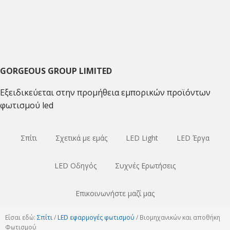
Μετάβαση
Μετάβαση
Μετάβαση
στο
στο
στο
κύριο
κύριο
κύριο
πλοήγηση
περιεχόμενο
sidebar
GORGEOUS GROUP LIMITED
Εξειδικεύεται στην προμήθεια εμπορικών προϊόντων
φωτισμού led
Σπίτι
Σχετικά με εμάς
LED Light
LED Έργα
LED Οδηγός
Συχνές Ερωτήσεις
Επικοινωνήστε μαζί μας
Είσαι εδώ:
Σπίτι
/
LED εφαρμογές φωτισμού
/
Βιομηχανικών και αποθήκη
Φωτισμού