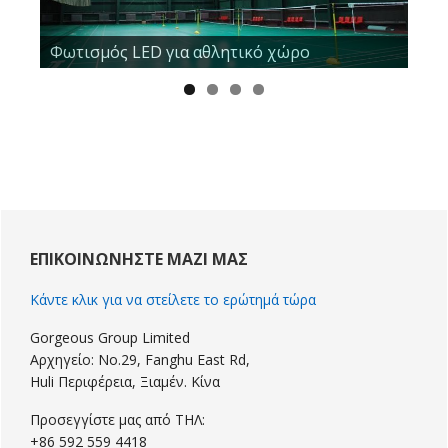
Φωτισμός LED για αθλητικό χώρο
Πρωτοβάθμια
Sidebar
ΕΠΙΚΟΙΝΩΝΉΣΤΕ ΜΑΖΊ ΜΑΣ
Κάντε κλικ για να στείλετε το ερώτημά τώρα
Gorgeous Group Limited
Αρχηγείο: No.29, Fanghu East Rd,
Huli Περιφέρεια, Ξιαμέν. Κίνα
Προσεγγίστε μας από ΤΗΛ:
+86 592 559 4418