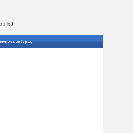
ού led
ωνήστε μαζί μας