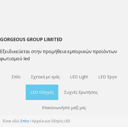
Μετάβαση
Μετάβαση
Μετάβαση
στο
στο
στο
κύριο
κύριο
κύριο
πλοήγηση
περιεχόμενο
sidebar
GORGEOUS GROUP LIMITED
Εξειδικεύεται στην προμήθεια εμπορικών προϊόντων
φωτισμού led
Σπίτι
Σχετικά με εμάς
LED Light
LED Έργα
LED Οδηγός
Συχνές Ερωτήσεις
Επικοινωνήστε μαζί μας
Είσαι εδώ:
Σπίτι
/
Αρχεία για Οδηγός LED