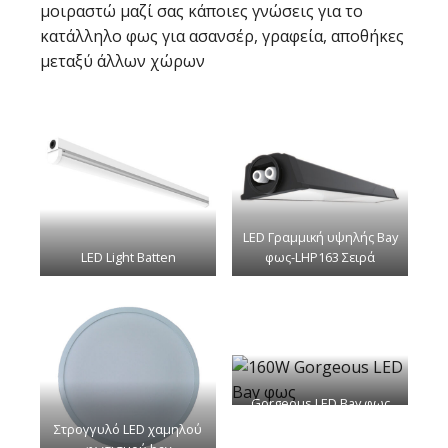
μοιραστώ μαζί σας κάποιες γνώσεις για το
κατάλληλο φως για ασανσέρ, γραφεία, αποθήκες
μεταξύ άλλων χώρων
LED Γραμμική υψηλής Bay
LED Light Batten
φως-LHP163 Σειρά
Gorgeous LED Bay φως
Στρογγυλό LED χαμηλού