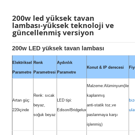
200w led yüksek tavan
lambası-yüksek teknoloji ve
güncellenmiş versiyon
200w LED yüksek tavan lambası
Elektriksel
Renk
Aydınlık
Konut & IP derecesi
Fiy
Parametre
Parametresi
Parametre
Malzeme:Alüminyum(ile
Renk: sıcak
kaplanmış
biz
Artan güç:
LED tipi:
beyaz,
anti-statik toz,ve
ula
220içinde
Edison/Bridgelux
soğuk beyaz
paslanmaya karşı
işlenmiş)