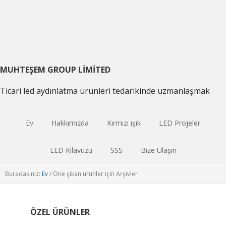
Birincil
Ana
Birincil
gezintiye
içeriğe
kenar
geç
atla
çubuğu
geç
MUHTEŞEM GROUP LIMITED
Ticari led aydınlatma ürünleri tedarikinde uzmanlaşmak
Ev
Hakkımızda
Kırmızı ışık
LED Projeler
LED Kılavuzu
SSS
Bize Ulaşın
Buradasınız:
Ev
/
Öne çıkan ürünler için Arşivler
ÖZEL ÜRÜNLER