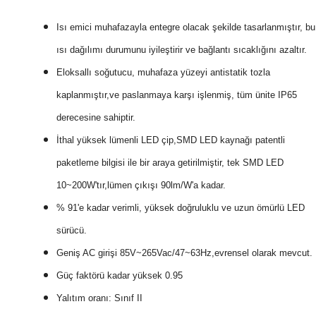
Isı emici muhafazayla entegre olacak şekilde tasarlanmıştır, bu
ısı dağılımı durumunu iyileştirir ve bağlantı sıcaklığını azaltır.
Eloksallı soğutucu, muhafaza yüzeyi antistatik tozla
kaplanmıştır,ve paslanmaya karşı işlenmiş, tüm ünite IP65
derecesine sahiptir.
İthal yüksek lümenli LED çip,SMD LED kaynağı patentli
paketleme bilgisi ile bir araya getirilmiştir, tek SMD LED
10~200W'tır,lümen çıkışı 90lm/W'a kadar.
% 91'e kadar verimli, yüksek doğruluklu ve uzun ömürlü LED
sürücü.
Geniş AC girişi 85V~265Vac/47~63Hz,evrensel olarak mevcut.
Güç faktörü kadar yüksek 0.95
Yalıtım oranı: Sınıf II