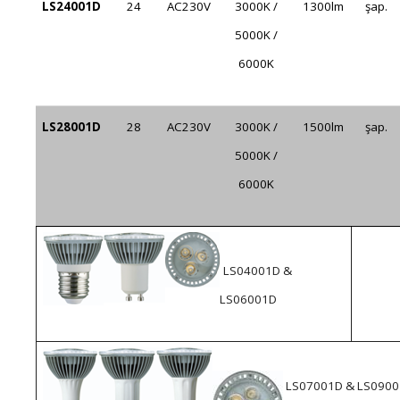
LS24001D
24
AC230V
3000K /
1300lm
şap.
5000K /
6000K
LS28001D
28
AC230V
3000K /
1500lm
şap.
5000K /
6000K
LS04001D &
LS06001D
LS07001D & LS090