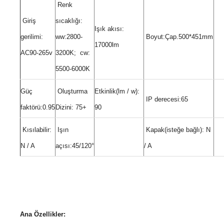
Renk
Giriş
sıcaklığı:
Işık akısı:
gerilimi:
ww:2800-
Boyut:Çap.500*451mm
17000lm
AC90-265v
3200K; cw:
5500-6000K
Güç
Oluşturma
Etkinlik(lm / w):
IP derecesi:65
faktörü:0.95
Dizini: 75+
90
Kısılabilir:
Işın
Kapak(isteğe bağlı): N
N / A
açısı:45/120°
/ A
Ana Özellikler: