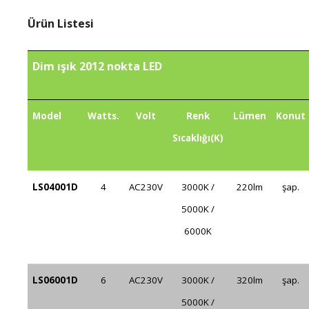
Ürün Listesi
Dim ışık 2012 nokta LED
Model
Watts.
Volt
Renk
Lümen
Konut
Sıcaklığı(K)
LS04001D
4
AC230V
3000K /
220lm
şap.
5000K /
6000K
LS06001D
6
AC230V
3000K /
320lm
şap.
5000K /