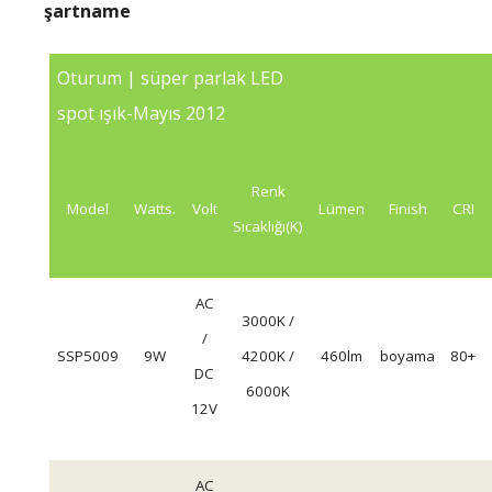
şartname
Oturum | süper parlak LED
spot ışık-Mayıs 2012
Renk
Model
Watts.
Volt
Lümen
Finish
CRI
Sıcaklığı(K)
AC
3000K /
/
SSP5009
9W
4200K /
460lm
boyama
80+
DC
6000K
12V
AC