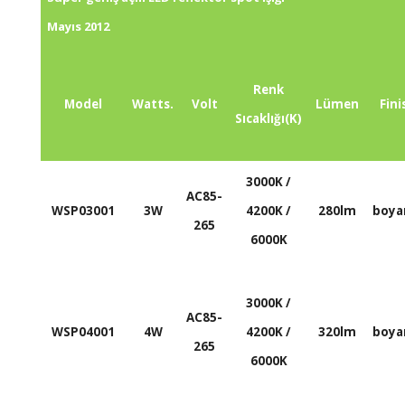
Mayıs 2012
Renk
Model
Watts.
Volt
Lümen
Fini
Sıcaklığı(K)
3000K /
AC85-
WSP03001
3W
4200K /
280lm
boy
265
6000K
3000K /
AC85-
WSP04001
4W
4200K /
320lm
boy
265
6000K