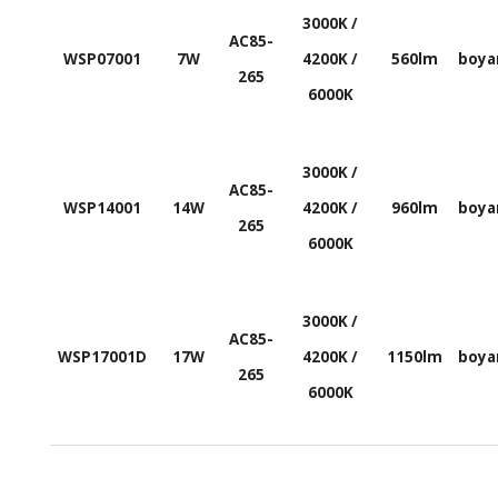
3000K /
AC85-
WSP07001
7W
4200K /
560lm
boy
265
6000K
3000K /
AC85-
WSP14001
14W
4200K /
960lm
boy
265
6000K
3000K /
AC85-
WSP17001D
17W
4200K /
1150lm
boy
265
6000K