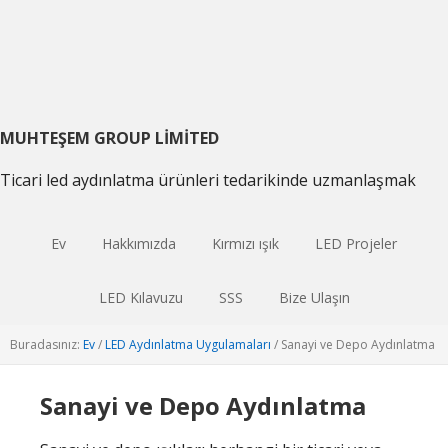
Birincil
Ana
Birincil
gezintiye
içeriğe
kenar
geç
atla
çubuğu
geç
MUHTEŞEM GROUP LIMITED
Ticari led aydınlatma ürünleri tedarikinde uzmanlaşmak
Ev
Hakkımızda
Kırmızı ışık
LED Projeler
LED Kılavuzu
SSS
Bize Ulaşın
Buradasınız:
Ev
/
LED Aydınlatma Uygulamaları
/
Sanayi ve Depo Aydınlatma
Sanayi ve Depo Aydınlatma