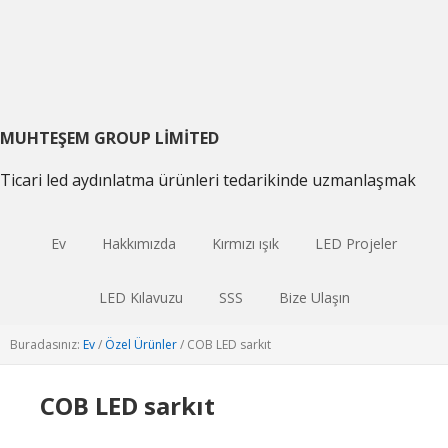
Birincil
Ana
Birincil
gezintiye
içeriğe
kenar
geç
atla
çubuğu
geç
MUHTEŞEM GROUP LIMITED
Ticari led aydınlatma ürünleri tedarikinde uzmanlaşmak
Ev
Hakkımızda
Kırmızı ışık
LED Projeler
LED Kılavuzu
SSS
Bize Ulaşın
Buradasınız:
Ev
/
Özel Ürünler
/
COB LED sarkıt
COB LED sarkıt