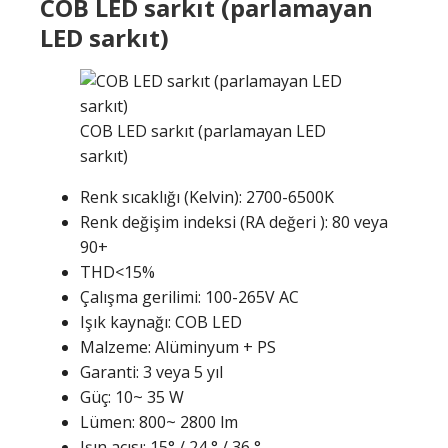
COB LED sarkıt (parlamayan
LED sarkıt)
COB LED sarkıt (parlamayan LED
sarkıt)
Renk sıcaklığı (Kelvin): 2700-6500K
Renk değişim indeksi (RA değeri ): 80 veya
90+
THD<15%
Çalışma gerilimi: 100-265V AC
Işık kaynağı: COB LED
Malzeme: Alüminyum + PS
Garanti: 3 veya 5 yıl
Güç: 10~ 35 W
Lümen: 800~ 2800 lm
Işın açısı: 15° / 24 ° / 36 °