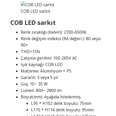
COB LED sarkıt
COB LED sarkıt
Renk sıcaklığı (Kelvin): 2700-6500K
Renk değişim indeksi (RA değeri ): 80 veya
90+
THD<15%
Çalışma gerilimi: 100-265V AC
Işık kaynağı: COB LED
Malzeme: Alüminyum + PS
Garanti: 3 veya 5 yıl
Güç: 10~ 35 W
Lümen: 800~ 2800 lm
Boyut(mm): Aşağıda listelenmiş
L95 * H102 delik boyutu: 75mm
L115 * H116 delik boyutu: 95mm