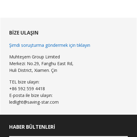
Birincil
Kenar
BIZE ULAŞIN
Çubuğu
Şimdi soruşturma göndermek için tıklayın
Muhteşem Group Limited
Merkezi: No.29, Fanghu East Rd,
Huli District, Xiamen. Çin
TEL bize ulaşın:
+86 592 559 4418
E-posta ile bize ulaşın:
ledlight@saving-star.com
HABER BÜLTENLERI