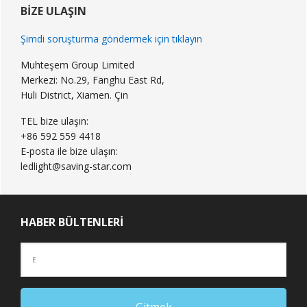
Kenar
BIZE ULAŞIN
Çubuğu
Şimdi soruşturma göndermek için tıklayın
Muhteşem Group Limited
Merkezi: No.29, Fanghu East Rd,
Huli District, Xiamen. Çin
TEL bize ulaşın:
+86 592 559 4418
E-posta ile bize ulaşın:
ledlight@saving-star.com
HABER BÜLTENLERI