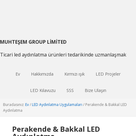
Birincil
Ana
Birincil
gezintiye
içeriğe
kenar
geç
atla
çubuğu
geç
MUHTEŞEM GROUP LIMITED
Ticari led aydınlatma ürünleri tedarikinde uzmanlaşmak
Ev
Hakkımızda
Kırmızı ışık
LED Projeler
LED Kılavuzu
SSS
Bize Ulaşın
Buradasınız:
Ev
/
LED Aydınlatma Uygulamaları
/
Perakende & Bakkal LED
Aydınlatma
Perakende & Bakkal LED