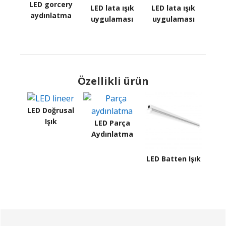
LED gorcery
LED lata ışık
LED lata ışık
aydınlatma
uygulaması
uygulaması
Özellikli ürün
LED Doğrusal
Işık
LED Parça
Aydınlatma
LED Batten Işık
Birincil