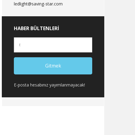
ledlight@saving-star.com
HABER BÜLTENLERI
E-posta hesabınız yayımlanmayacak!