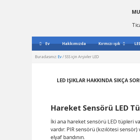
Birincil
Ana
Birincil
gezintiye
içeriğe
kenar
MU
geç
atla
çubuğu
Tic
geç
Ev
Hakkımızda
Kırmızı ışık
LE
Buradasınız:
Ev
/
SSS için Arşivler LED
LED IŞIKLAR HAKKINDA SIKÇA S
Hareket Sensörü LED T
İki ana hareket sensörü LED tüpleri va
vardır: PIR sensörü (kızılötesi sensör) 
elyaf bandının.