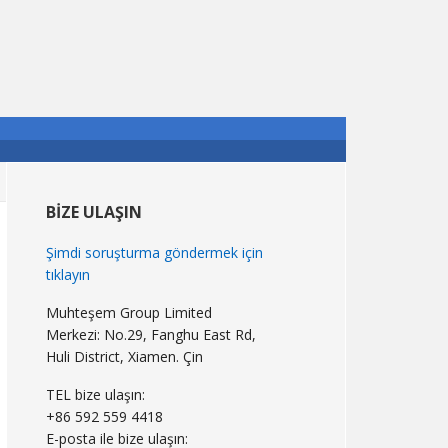
Birincil
Kenar
BIZE ULAŞIN
Çubuğu
Şimdi soruşturma göndermek için
tıklayın
Muhteşem Group Limited
Merkezi: No.29, Fanghu East Rd,
Huli District, Xiamen. Çin
TEL bize ulaşın:
+86 592 559 4418
E-posta ile bize ulaşın: