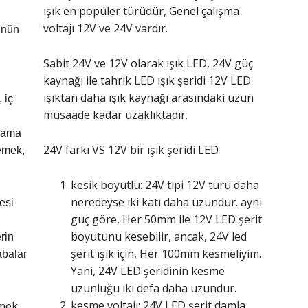
ışık en popüler türüdür, Genel çalışma
voltajı 12V ve 24V vardır.
ünün
Sabit 24V ve 12V olarak ışık LED, 24V güç
kaynağı ile tahrik LED ışık şeridi 12V LED
ışıktan daha ışık kaynağı arasındaki uzun
 iç
müsaade kadar uzaklıktadır.
ılama
24V farkı VS 12V bir ışık şeridi LED
lemek,
kesik boyutlu: 24V tipi 12V türü daha
neredeyse iki katı daha uzundur. aynı
esi
güç göre, Her 50mm ile 12V LED şerit
boyutunu kesebilir, ancak, 24V led
rin
şerit ışık için, Her 100mm kesmeliyim.
rabalar
Yani, 24V LED şeridinin kesme
uzunluğu iki defa daha uzundur.
kesme voltajı: 24V LED şerit damla
rmek