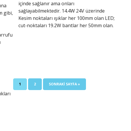
içinde sağlanır ama onları
ına
sağlayabilmektedir. 14.4W 24V üzerinde
 gibi,
Kesim noktaları ışıklar her 100mm olan LED;
cut-noktaları 19.2W bantlar her 50mm olan.
arrufu
ı
SAYFA
SAYFA
GIT
1
2
SONRAKI SAYFA »
ıkları