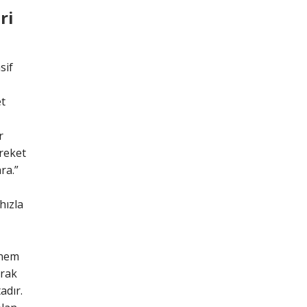
ri
sif
et
r
areket
ra.”
hızla
 nem
arak
adır.