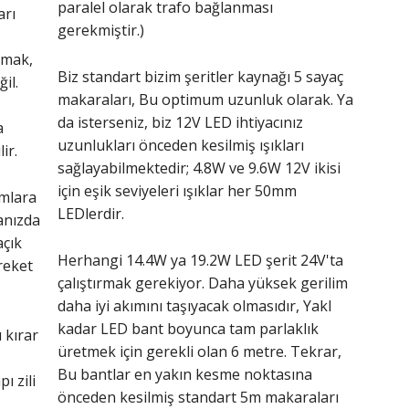
paralel olarak trafo bağlanması
arı
gerekmiştir.)
şmak,
Biz standart bizim şeritler kaynağı 5 sayaç
il.
makaraları, Bu optimum uzunluk olarak. Ya
da isterseniz, biz 12V LED ihtiyacınız
a
uzunlukları önceden kesilmiş ışıkları
ir.
sağlayabilmektedir; 4.8W ve 9.6W 12V ikisi
için eşik seviyeleri ışıklar her 50mm
umlara
LEDlerdir.
anızda
açık
Herhangi 14.4W ya 19.2W LED şerit 24V'ta
reket
çalıştırmak gerekiyor. Daha yüksek gerilim
daha iyi akımını taşıyacak olmasıdır, Yakl
kadar LED bant boyunca tam parlaklık
 kırar
üretmek için gerekli olan 6 metre. Tekrar,
Bu bantlar en yakın kesme noktasına
ı zili
önceden kesilmiş standart 5m makaraları