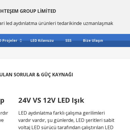
HTEŞEM GROUP LIMITED
ari led aydınlatma ürünleri tedarikinde uzmanlaşmak
D Projeler
LED Kılavuzu
SSS
Bize Ulaşın
ORULAN SORULAR & GÜÇ KAYNAĞI
üp
24V VS 12V LED Işık
rdır
LED aydınlatma farklı çalışma gerilimleri
ve
vardır vardır, şu günlerde, LED şeritleri sabit
voltaj LED sürücü tarafından çalıştırılan LED