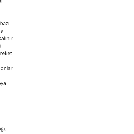
al
 bazı
ha
alınır.
i
areket
. onlar
r
eya
oğu