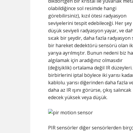
dikdörtgen bir kristal ile yuvarlak met
olabildiğince sol resimde hangi
görebilirsiniz), kızıl ötesi radyasyon
seviyelerini tespit edebileceği. Her şey
düşük seviyeli radyasyon yayar, ve da
sıcak bir şeydir, daha fazla radyasyon s
bir hareket dedektörü sensörü olan ik
yarıya ayrılmıştır. Bunun nedeni biz h
algılamak için aradığınız olmasıdır
(değişiklik) ortalama değil IR düzeyleri
birbirlerini iptal böylece iki yarısı kada
kablolu. yarısı diğerinden daha fazla v
daha az IR ışını görürse, çıkış salıncak
edecek yüksek veya düşük.
PIR sensörler diğer sensörlerden birç