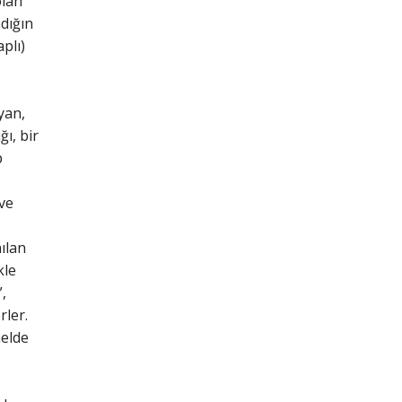
olan
dığın
plı)
yan,
ı, bir
p
ve
ılan
kle
”,
rler.
melde