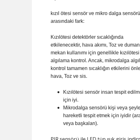
kızıl ötesi sensör ve mikro dalga sensör
arasındaki fark:
Kızılötesi detektörler sıcaklığında
etkilenecektir, hava akımı, Toz ve duman,
mekan kullanımı için genellikle kızılötesi
algılama kontrol. Ancak, mikrodalga alg
kontrol tamamen sıcaklığın etkilerini ön
hava, Toz ve sis.
Kızılötesi sensör insan tespit edilm
için iyi.
Mikrodalga sensörü kişi veya şeyle
hareketli tespit etmek için iyidir (a
veya başkaları).
PIR sensörü ile LED tüp ışık giriş indi