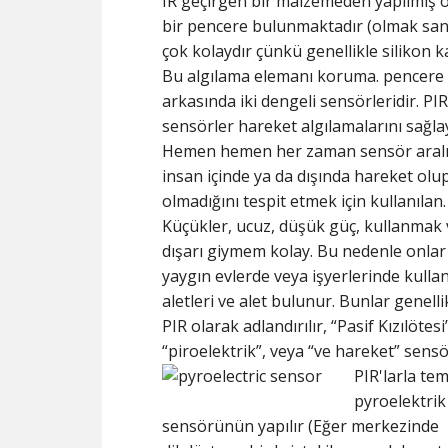
IR geçirgen bir malzemeden yapılmış 
bir pencere bulunmaktadır (olmak san
çok kolaydır çünkü genellikle silikon ka
Bu algılama elemanı koruma. pencere
arkasında iki dengeli sensörleridir. PIR
sensörler hareket algılamalarını sağla
Hemen hemen her zaman sensör aralığ
insan içinde ya da dışında hareket olu
olmadığını tespit etmek için kullanılan.
Küçükler, ucuz, düşük güç, kullanmak 
dışarı giymem kolay. Bu nedenle onlar
yaygın evlerde veya işyerlerinde kullan
aletleri ve alet bulunur. Bunlar genelli
PIR olarak adlandırılır, “Pasif Kızılötesi
“piroelektrik”, veya “ve hareket” sensö
PIR'larla te
pyroelektrik
sensörünün yapılır (Eğer merkezinde