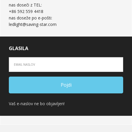
nas doseči z TEL:
+86 592 559 4418
nas doseže po e-pošti:
ledlight@saving-star.com
GLASILA
Vaš e-naslov ne bo objavljen!