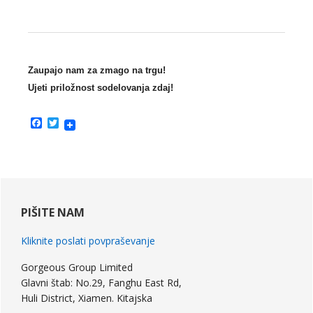
Zaupajo nam za zmago na trgu!
Ujeti priložnost sodelovanja zdaj!
Facebook
Twitter
primarna
stranska
PIŠITE NAM
vrstica
Kliknite poslati povpraševanje
Gorgeous Group Limited
Glavni štab: No.29, Fanghu East Rd,
Huli District, Xiamen. Kitajska