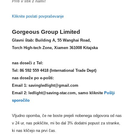
Priti v stik z nami!
Kliknite poslati povpraševanje
Gorgeous Group Limited
Glavni štab:
Building A
, 55
Wanghai Road
,
Torch High-tech Zone
, Xiamen 361008 Kitajska
nas doseči z
Tel:
Tel: 86 592 559 4418 (International Trade Dept)
nas doseže po e-pošti:
Email 1: savingledlight@gmail.com
Email 2: ledlight@saving-star.com, samo kliknite
Pošlji
sporočilo
Vljudno opomba, če ne boste prejeli nobenega odgovora od nas
v 24 ur, nas pokličite, mi bo dal 3% dodatni popust za stranke,
ki nas kličejo na prvi čas.