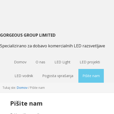
Preskoči
Preskoči
Preskoči
na
na
na
primarni
glavno
primarni
navigacijo
vsebino
sidebar
GORGEOUS GROUP LIMITED
Specializirano za dobavo komercialnih LED razsvetljave
Domov
O nas
LED Light
LED projekti
LED vodnik
Pogosta vprašanja
Pišite nam
Tukaj ste:
Domov
/
Pišite nam
Pišite nam