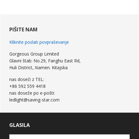
primarna
stranska
PIŠITE NAM
vrstica
Kliknite poslati povpraševanje
Gorgeous Group Limited
Glavni štab: No.29, Fanghu East Rd,
Huli District, Xiamen. Kitajska
nas doseči z TEL:
+86 592 559 4418
nas doseže po e-pošti:
ledlight@saving-star.com
GLASILA