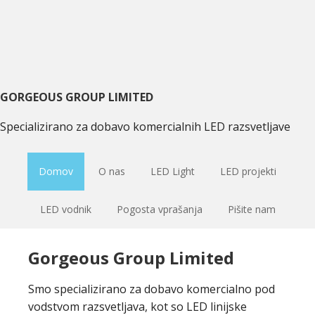
Preskoči
Preskoči
Preskoči
na
na
na
primarni
glavno
primarni
navigacijo
vsebino
sidebar
GORGEOUS GROUP LIMITED
Specializirano za dobavo komercialnih LED razsvetljave
Domov
O nas
LED Light
LED projekti
LED vodnik
Pogosta vprašanja
Pišite nam
Gorgeous Group Limited
Smo specializirano za dobavo komercialno pod
vodstvom razsvetljava, kot so LED linijske