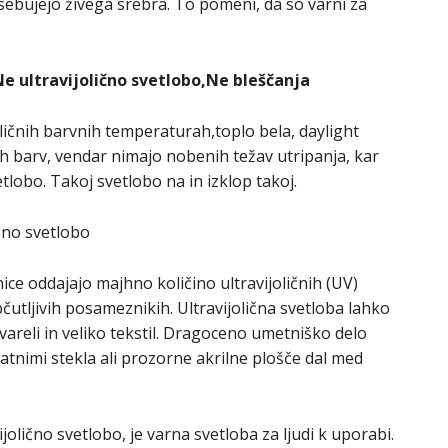
sebujejo živega srebra. To pomeni, da so varni za
e ultravijolično svetlobo,Ne bleščanja
ličnih barvnih temperaturah,toplo bela, daylight
h barv, vendar nimajo nobenih težav utripanja, kar
tlobo. Takoj svetlobo na in izklop takoj.
ično svetlobo
nice oddajajo majhno količino ultravijoličnih (UV)
bčutljivih posameznikih. Ultravijolična svetloba lahko
kvareli in veliko tekstil. Dragoceno umetniško delo
atnimi stekla ali prozorne akrilne plošče dal med
jolično svetlobo, je varna svetloba za ljudi k uporabi.