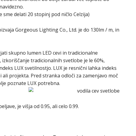
 navidezno.
e sme delati 20 stopinj pod ničlo Celzija)
oizvaja Gorgeous Lighting Co., Ltd. je do 130lm / m, in
ati skupno lumen LED cevi in ​​tradicionalne
 izkoriščanje tradicionalnih svetlobe je le 60%,
ndeks LUX svetilnostjo. LUX je resnični lahka indeks
izi ali projekta. Pred stranka odloči za zamenjavo moč
bolje poznate LUX potrebna.
ljave, je višja od 0.95, ali celo 0.99.