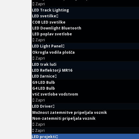
Zapri
LED Track Lighting
LED svetilke
COB LED svetilke
LED Downlight Bluetooth
LED poplav svetlobe
Zapri
LED Light Panel
Okrogla vodila plošča
Zapri
LED trak luči
LED Reflektorji MR16
LED žarnice
G9 LED Bulb
G4 LED Bulb
vtič svetlobe vodstvom
Zapri
LED Driver
Možnost zatemnitve pripeljala voznik
Non-zatemniti pripeljala voznik
Zapri
Zapri
LED projekti