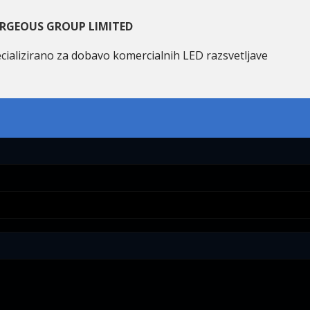
RGEOUS GROUP LIMITED
cializirano za dobavo komercialnih LED razsvetljave