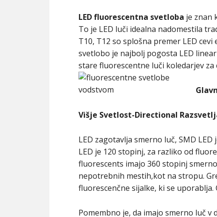
LED fluorescentna svetloba
je znan k
To je LED luči idealna nadomestila tra
T10, T12 so splošna premer LED cevi e
svetlobo je najbolj pogosta LED linear
stare fluorescentne luči koledarjev z
Glavn
Višje Svetlost-Directional Razsvetl
LED zagotavlja smerno luč, SMD LED je
LED je 120 stopinj, za razliko od fluore
fluorescents imajo 360 stopinj smerno 
nepotrebnih mestih,kot na stropu. Gre
fluorescenčne sijalke, ki se uporablja.
Pomembno je, da imajo smerno luč v del