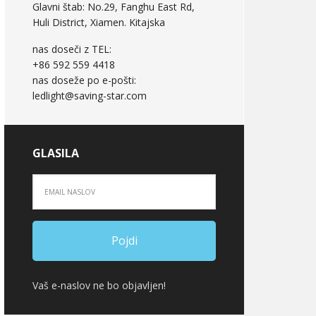
Glavni štab: No.29, Fanghu East Rd,
Huli District, Xiamen. Kitajska
nas doseči z TEL:
+86 592 559 4418
nas doseže po e-pošti:
ledlight@saving-star.com
GLASILA
Vaš e-naslov ne bo objavljen!