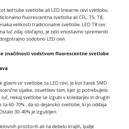
ot led tube svetlobe ali LED linearne cevi svetlobo.
dicionalno fluorescentna svetloba ali CFL. T5, T8,
naka velikosti tradicionalne svetlobe. LED T8 cev
na luč zdaj. običajno, je zelo enostavno spremeniti
a dolgotrajno sodobno LED cevi.
e značilnosti vodstvom fluorescentne svetlobe
java
 glavni vir svetlobe za LED cevi, je kot žarek SMD
scenčne sijalke, osvetlitev tam, kjer jo potrebujete.
luč, nekaj svetlobe se izgubi v koledarjev in drugih
 za 60-70% , da so dejansko svetlobe, ki jo oddaja
 Ostalo 30-40% je izgubljen.
ovnih prostorih ali na debelo krajih, ljudje