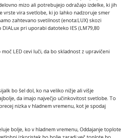
elovno mizo ali potrebujejo odražajo izdelke, ki jih
ke vrste vira svetlobe, ki jo lahko nadzoruje smer
unamo zahtevano svetilnost (enota:LUX) skozi
 DIALux pri uporabi datoteko IES (LM79,80
 moč LED cevi luči, da bo skladnost z upravičeni
alk bo šel dol, ko na veliko nižje ali višje
bolje, da imajo največjo učinkovitost svetlobe. To
 precej nizka v hladnem vremenu, kot je spodaj
luje bolje, ko v hladnem vremenu, Oddajanje toplote
vetlobni izkoristek bo bolje zaradi več toplote bo