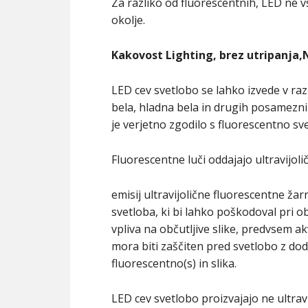
Za razliko od fluorescentnih, LED ne v
okolje.
Kakovost Lighting, brez utripanja,N
LED cev svetlobo se lahko izvede v raz
bela, hladna bela in drugih posamezni
je verjetno zgodilo s fluorescentno sve
Fluorescentne luči oddajajo ultravijol
emisij ultravijolične fluorescentne žar
svetloba, ki bi lahko poškodoval pri o
vpliva na občutljive slike, predvsem a
mora biti zaščiten pred svetlobo z dod
fluorescentno(s) in slika.
LED cev svetlobo proizvajajo ne ultravi