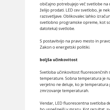
običajno potrebujejo več svetlobe na d
želijo prodati. LED cev svetlobo, je ne
razsvetljave. Oblikovalec lahko izrač
svetlobno programske opreme, kot so
datoteka) svetlobe.
S postavitvijo na pravo mesto in pravo
Zakon o energetski politiki.
boljša učinkovitost
Svetloba učinkovitost fluorescenčnih sij
temperature. Sobna temperatura je naj
verjetno ne deluje, ko je temperatura
zmrzovanje temperaturah.
Vendar, LED fluorescentna svetloba de
bo uspešnejši v mrazu. Kot rezultat, s