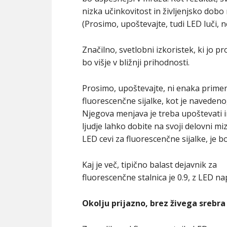
nizka učinkovitost in življenjsko dobo
(Prosimo, upoštevajte, tudi LED luči, n
Značilno, svetlobni izkoristek, ki jo pr
bo višje v bližnji prihodnosti.
Prosimo, upoštevajte, ni enaka primerj
fluorescenčne sijalke, kot je navedeno,
Njegova menjava je treba upoštevati i
ljudje lahko dobite na svoji delovni m
LED cevi za fluorescenčne sijalke, je 
Kaj je več, tipično balast dejavnik za
fluorescenčne stalnica je 0.9, z LED nape
Okolju prijazno, brez živega srebra