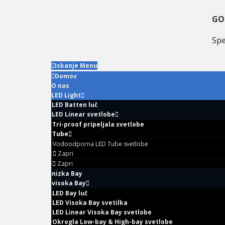
Preskoči
Preskoči
Preskoči
na
na
na
GO
primarni
glavno
primarni
Spe
navigacijo
vsebino
sidebar
Iskanje Menu
Domov
O nas
LED Light
LED Batten luč
LED Linear svetlobe
Tri-proof pripeljala svetlobe
Tube
Vodoodporna LED Tube svetlobe
Zapri
Zapri
nizka Bay
visoka Bay
LED Bay luč
LED Visoka Bay svetilka
LED Linear Visoka Bay svetlobe
Okrogla Low-bay & High-bay svetlobe