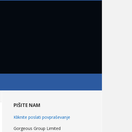
primarna
stranska
PIŠITE NAM
vrstica
Kliknite poslati povpraševanje
Gorgeous Group Limited