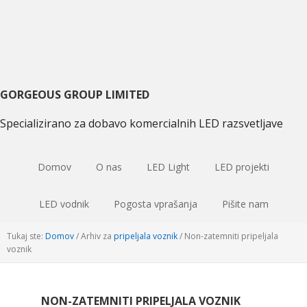
Preskoči
Preskoči
Preskoči
na
na
na
primarni
glavno
primarni
navigacijo
vsebino
sidebar
GORGEOUS GROUP LIMITED
Specializirano za dobavo komercialnih LED razsvetljave
Domov
O nas
LED Light
LED projekti
LED vodnik
Pogosta vprašanja
Pišite nam
Tukaj ste:
Domov
/
Arhiv za
pripeljala voznik
/
Non-zatemniti pripeljala
voznik
NON-ZATEMNITI PRIPELJALA VOZNIK