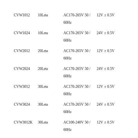
MODEL
WATTS.
VHODNA
IZHODNA
IZ
CVW1012
10Leta
AC170-265V 50 /
12V ± 0.5V
0~ 0
60Hz
NAPETOST
NAPETOST
TO
CVW1024
10Leta
AC170-265V 50 /
24V ± 0.5V
0~ 0
60Hz
CVW2012
20Leta
AC170-265V 50 /
12V ± 0.5V
0~ 1
60Hz
CVW2024
20Leta
AC170-265V 50 /
24V ± 0.5V
0~ 0
60Hz
CVW3012
30Leta
AC170-265V 50 /
12V ± 0.5V
0~ 2
60Hz
CVW3024
30Leta
AC170-265V 50 /
24V ± 0.5V
0~ 1
60Hz
CVW3012K
30Leta
AC100-240V 50 /
12V ± 0.5V
0~ 2
60Hz