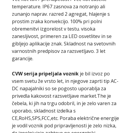
temperature. IP67 zasnova za notranjo ali
zunanjo naprav. razred 2 agregat, hlajenje s
prostim zraka konvekcijo. 100% pri polni
obremenitvi izgorelost v testu. visoka
zanesljivost, primeren za LED osvetlitev in se
gibljejo aplikacije znak. Skladnost na svetovnih
varnostnih predpisov za razsvetljavo. 3 let
garancije.
CVW serija
pripeljala voznik
je bil izvoz po
vsem svetu že vrsto let, in njegove zaprti tip AC-
DC napajalniki so se pogosto uporablja za
privedla kakovost razsvetljave market.The je
čebela, ki jih na trgu odobril, in je zelo varen za
uporabo, skladnost izdelka s
CE,RoHS,SPS,FCC,etc. Poraba električne energije
je vodil voznik pod pripravljenosti je zelo nizka,