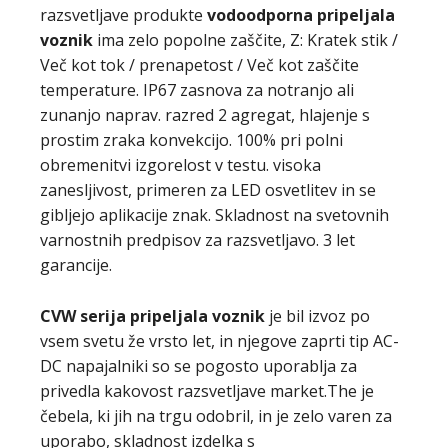
razsvetljave produkte
vodoodporna pripeljala
voznik
ima zelo popolne zaščite, Z: Kratek stik /
Več kot tok / prenapetost / Več kot zaščite
temperature. IP67 zasnova za notranjo ali
zunanjo naprav. razred 2 agregat, hlajenje s
prostim zraka konvekcijo. 100% pri polni
obremenitvi izgorelost v testu. visoka
zanesljivost, primeren za LED osvetlitev in se
gibljejo aplikacije znak. Skladnost na svetovnih
varnostnih predpisov za razsvetljavo. 3 let
garancije.
CVW serija
pripeljala voznik
je bil izvoz po
vsem svetu že vrsto let, in njegove zaprti tip AC-
DC napajalniki so se pogosto uporablja za
privedla kakovost razsvetljave market.The je
čebela, ki jih na trgu odobril, in je zelo varen za
uporabo, skladnost izdelka s