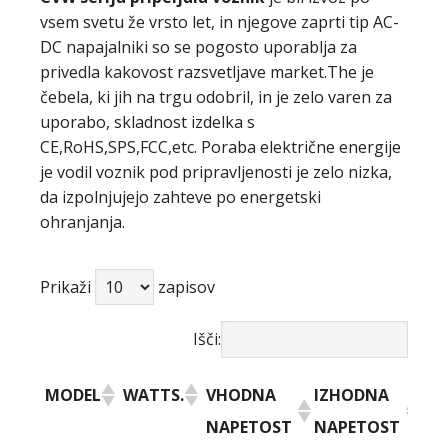
vsem svetu že vrsto let, in njegove zaprti tip AC-
DC napajalniki so se pogosto uporablja za
privedla kakovost razsvetljave market.The je
čebela, ki jih na trgu odobril, in je zelo varen za
uporabo, skladnost izdelka s
CE,RoHS,SPS,FCC,etc. Poraba električne energije
je vodil voznik pod pripravljenosti je zelo nizka,
da izpolnjujejo zahteve po energetski
ohranjanja.
Prikaži
zapisov
Išči:
MODEL
WATTS.
VHODNA
IZHODNA
IZ
NAPETOST
NAPETOST
TO