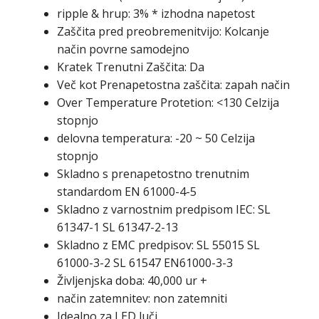
ripple & hrup: 3% * izhodna napetost
Zaščita pred preobremenitvijo: Kolcanje
način povrne samodejno
Kratek Trenutni Zaščita: Da
Več kot Prenapetostna zaščita: zapah način
Over Temperature Protetion: <130 Celzija
stopnjo
delovna temperatura: -20 ~ 50 Celzija
stopnjo
Skladno s prenapetostno trenutnim
standardom EN 61000-4-5
Skladno z varnostnim predpisom IEC: SL
61347-1 SL 61347-2-13
Skladno z EMC predpisov: SL 55015 SL
61000-3-2 SL 61547 EN61000-3-3
Življenjska doba: 40,000 ur +
način zatemnitev: non zatemniti
Idealno za LED luči