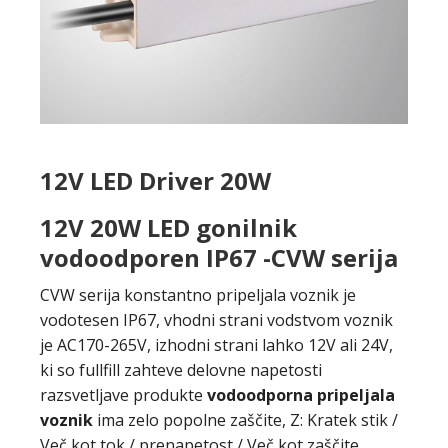
12V LED Driver 20W
12V 20W LED gonilnik
vodoodporen IP67 -CVW serija
CVW serija konstantno pripeljala voznik je
vodotesen IP67, vhodni strani vodstvom voznik
je AC170-265V, izhodni strani lahko 12V ali 24V,
ki so fullfill zahteve delovne napetosti
razsvetljave produkte
vodoodporna pripeljala
voznik
ima zelo popolne zaščite, Z: Kratek stik /
Več kot tok / prenapetost / Več kot zaščite