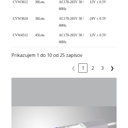
CVW3612
36Leta
AC170-265V 50 /
12V ± 0.5V
0~ 3
60Hz
CVW3624
36Leta
AC170-265V 50 /
24V ± 0.5V
0~ 1
60Hz
CVW4512
45Leta
AC170-265V 50 /
12V ± 0.5V
0~ 3
60Hz
Prikazujem 1 do 10 od 25 zapisov
❮
1
2
3
❯