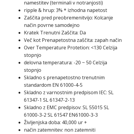
namestitev (terminali v notranjosti)
ripple & hrup: 3% * izhodna napetost
Zaščita pred preobremenitvijo: Kolcanje
način povrne samodejno
Kratek Trenutni Zaščita: Da
Več kot Prenapetostna zaščita: zapah način
Over Temperature Protetion: <130 Celzija
stopnjo
delovna temperatura: -20 ~ 50 Celzija
stopnjo
Skladno s prenapetostno trenutnim
standardom EN 61000-4-5
Skladno z varnostnim predpisom IEC: SL
61347-1 SL 61347-2-13
Skladno z EMC predpisov: SL 55015 SL
61000-3-2 SL 61547 EN61000-3-3
Življenjska doba: 40,000 ur +
način zatemnitev: non zatemniti