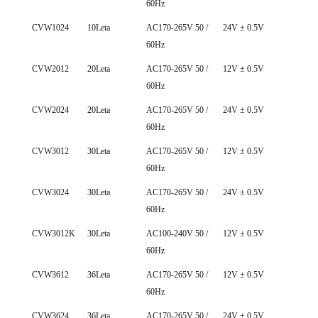
60Hz
NAPETOST
NAPETOST
TO
CVW1024
10Leta
AC170-265V 50 /
24V ± 0.5V
0~ 0
60Hz
CVW2012
20Leta
AC170-265V 50 /
12V ± 0.5V
0~ 1
60Hz
CVW2024
20Leta
AC170-265V 50 /
24V ± 0.5V
0~ 0
60Hz
CVW3012
30Leta
AC170-265V 50 /
12V ± 0.5V
0~ 2
60Hz
CVW3024
30Leta
AC170-265V 50 /
24V ± 0.5V
0~ 1
60Hz
CVW3012K
30Leta
AC100-240V 50 /
12V ± 0.5V
0~ 2
60Hz
CVW3612
36Leta
AC170-265V 50 /
12V ± 0.5V
0~ 3
60Hz
CVW3624
36Leta
AC170-265V 50 /
24V ± 0.5V
0~ 1