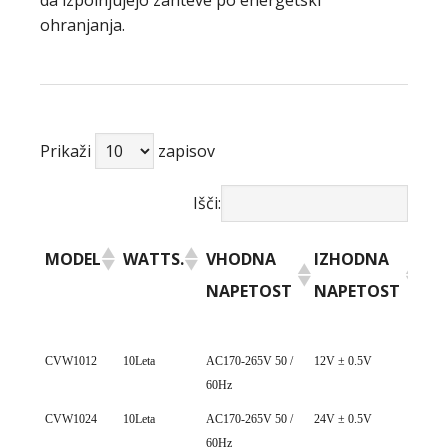
da izpolnjujejo zahteve po energetski
ohranjanja.
Prikaži
zapisov
Išči:
MODEL
WATTS.
VHODNA
IZHODNA
IZ
NAPETOST
NAPETOST
TO
MODEL
WATTS.
VHODNA
IZHODNA
IZ
CVW1012
10Leta
AC170-265V 50 /
12V ± 0.5V
0~ 0
60Hz
NAPETOST
NAPETOST
TO
CVW1024
10Leta
AC170-265V 50 /
24V ± 0.5V
0~ 0
60Hz