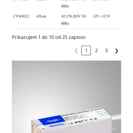
60Hz
CVW4512
45Leta
AC170-265V 50 /
12V ± 0.5V
0~ 3
60Hz
Prikazujem 1 do 10 od 25 zapisov
❮
1
2
3
❯