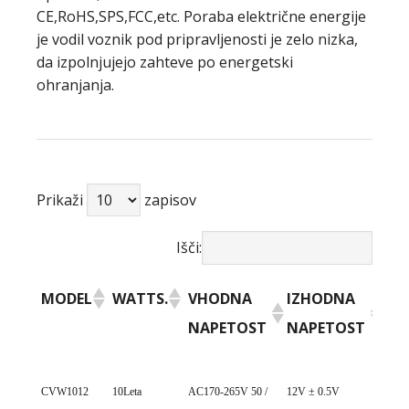
CE,RoHS,SPS,FCC,etc. Poraba električne energije
je vodil voznik pod pripravljenosti je zelo nizka,
da izpolnjujejo zahteve po energetski
ohranjanja.
Prikaži
zapisov
Išči:
MODEL
WATTS.
VHODNA
IZHODNA
IZ
NAPETOST
NAPETOST
TO
MODEL
WATTS.
VHODNA
IZHODNA
IZ
CVW1012
10Leta
AC170-265V 50 /
12V ± 0.5V
0~ 0