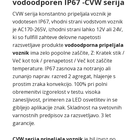
vodoodporen IP67 -CVW serija
CVW serija konstantno pripeljala voznik je
vodotesen IP67, vhodni strani vodstvom voznik
je AC170-265V, izhodni strani lahko 12V ali 24V,
ki so fullfill zahteve delovne napetosti
razsvetljave produkte
vodoodporna pripeljala
voznik
ima zelo popolne zaščite, Z: Kratek stik /
Več kot tok / prenapetost / Več kot zaščite
temperature. IP67 zasnova za notranjo ali
zunanjo naprav. razred 2 agregat, hlajenje s
prostim zraka konvekcijo. 100% pri polni
obremenitvi izgorelost v testu. visoka
zanesljivost, primeren za LED osvetlitev in se
gibljejo aplikacije znak. Skladnost na svetovnih
varnostnih predpisov za razsvetljavo. 3 let
garancije.
CVW serija
pripeljala voznik
je bil izvoz po