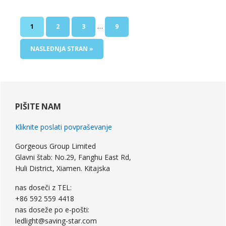
Vmesne
…
STRAN
STRAN
STRAN
STRAN
1
2
3
9
strani
izpuščena
POJDI
NASLEDNJA STRAN »
DO
primarna
stranska
PIŠITE NAM
vrstica
Kliknite poslati povpraševanje
Gorgeous Group Limited
Glavni štab: No.29, Fanghu East Rd,
Huli District, Xiamen. Kitajska
nas doseči z TEL:
+86 592 559 4418
nas doseže po e-pošti:
ledlight@saving-star.com