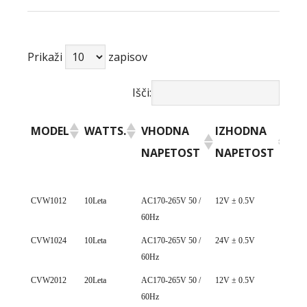
Prikaži
zapisov
Išči:
MODEL
WATTS.
VHODNA
IZHODNA
IZ
NAPETOST
NAPETOST
TO
MODEL
WATTS.
VHODNA
IZHODNA
IZ
CVW1012
10Leta
AC170-265V 50 /
12V ± 0.5V
0~ 0
60Hz
NAPETOST
NAPETOST
TO
CVW1024
10Leta
AC170-265V 50 /
24V ± 0.5V
0~ 0
60Hz
CVW2012
20Leta
AC170-265V 50 /
12V ± 0.5V
0~ 1
60Hz