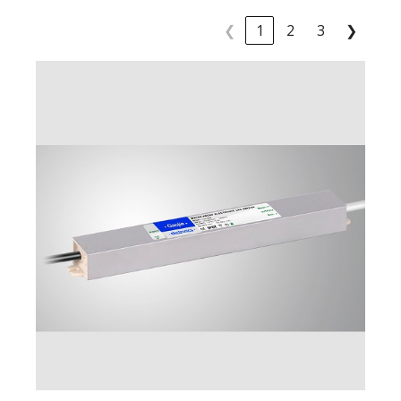
❮
1
2
3
❯