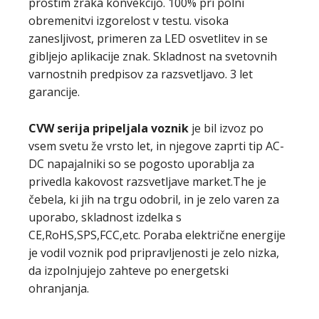
prostim zraka konvekcijo. 100% pri polni
obremenitvi izgorelost v testu. visoka
zanesljivost, primeren za LED osvetlitev in se
gibljejo aplikacije znak. Skladnost na svetovnih
varnostnih predpisov za razsvetljavo. 3 let
garancije.
CVW serija
pripeljala voznik
je bil izvoz po
vsem svetu že vrsto let, in njegove zaprti tip AC-
DC napajalniki so se pogosto uporablja za
privedla kakovost razsvetljave market.The je
čebela, ki jih na trgu odobril, in je zelo varen za
uporabo, skladnost izdelka s
CE,RoHS,SPS,FCC,etc. Poraba električne energije
je vodil voznik pod pripravljenosti je zelo nizka,
da izpolnjujejo zahteve po energetski
ohranjanja.